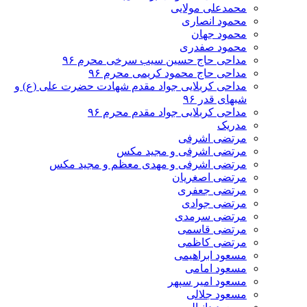
محمدعلی مولایی
محمود انصاری
محمود جهان
محمود صفدری
مداحی حاج حسین سیب سرخی محرم ۹۶
مداحی حاج محمود کریمی محرم ۹۶
مداحی کربلایی جواد مقدم شهادت حضرت علی (ع) و
شبهای قدر ۹۶
مداحی کربلایی جواد مقدم محرم ۹۶
مدریک
مرتضی اشرفی
مرتضی اشرفی و مجید مکس
مرتضی اشرفی و مهدی معظم و مجید مکس
مرتضی اصغریان
مرتضی جعفری
مرتضی جوادی
مرتضی سرمدی
مرتضی قاسمی
مرتضی کاظمی
مسعود ابراهیمی
مسعود امامی
مسعود امیر سپهر
مسعود جلالی