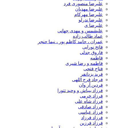
علیرضا منصوری فرد
علیرضا مهدیان
علیرضا مهرکام
علیرضا ندرلو
علیرضا ی
علیشمس و مهدی جهانی
عماد طالب زاده
عمران ، حامد کاظم پور ، نیما حنجر
فاتح نورایی
فاروق جدلی
فاطمه
فاطمه و رضا شیری
فتاح فتحی
فربد یزدانفر
فرجاد فرج اللهی
فردین آر وان
فرزاد بیباش و وحید تتورا
فرزاد خرمی
فرزاد شاه علی
فرزاد صادقی
فرزاد عباسی
فرزاد فرزاد
فرزاد فرزین