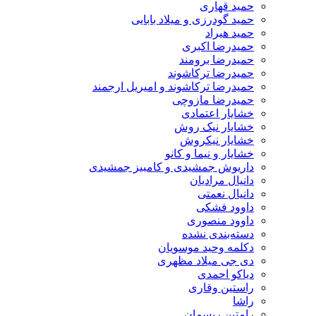
حمید قهاری
حمید گودرزی و میلاد بابایی
حمید هیراد
حمیدرضا اکبری
حمیدرضا برومند
حمیدرضا ترکاشوند
حمیدرضا ترکاشوند و امیریل ارجمند
حمیدرضا مازوچی
خشایار اعتمادی
خشایار نیک روش
خشایار نیکروش
خشایار و نیما و کانو
داریوش جمشیدی و کامبیز جمشیدی
دانیال مرادیان
دانیال نعمتی
داوود فشکی
داوود منصوری
دسته‌بندی نشده
دکلمه وحید موسویان
دی جی میلاد مظهری
دیاکو احمدی
راستین وقاری
راشا
رامتین ریسمان