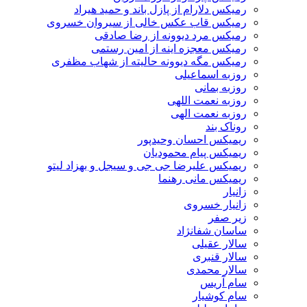
رمیکس دلارام از پازل باند و حمید هیراد
رمیکس قاب عکس خالی از سیروان خسروی
رمیکس مرد دیوونه از رضا صادقی
رمیکس معجزه اینه از امین رستمی
رمیکس مگه دیوونه حالیته از شهاب مظفری
روزبه اسماعیلی
روزبه بمانی
روزبه نعمت اللهی
روزبه نعمت الهی
روناک بند
ریمیکس احسان وحیدپور
ریمیکس پیام محمودیان
ریمیکس علیرضا جی جی و سیجل و بهزاد لیتو
ریمیکس مانی رهنما
زانیار
زانیار خسروی
زیر صفر
ساسان شفانژاد
سالار عقیلی
سالار قنبری
سالار محمدی
سام آریس
سام کوشیار