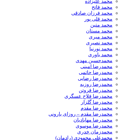
محمد علیزاده
محمد فاتح
محمد فرزان صادقی
محمد قلی پور
محمد متین
محمد مستان
محمد میری
محمد نصیری
محمد نورنیا
محمد یاوری
محمدحسین مهدی
محمدرضا امینی
محمدرضا حاتمی
محمدرضا رضایی
محمدرضا روزبه
محمدرضا فروتن
محمدرضا فلاح عسگری
محمدرضا گلزار
محمدرضا مقدم
محمدرضا مقدم – روزای بارونی
محمدرضا مهابادیان
محمدرضا موسوی
محمدزمان خدری
محمدعلی محمودی (رادمان)