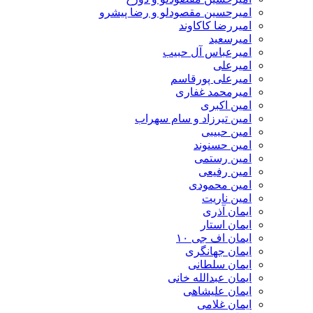
امیرحسین مقصودلو و رضا پیشرو
امیررضا کاکاوند
امیرسعید
امیرعباس آل حبیب
امیرعلی
امیرعلی پورقاسم
امیرمحمد غفاری
امین اکبری
امین تیرزاد و سام سهراب
امین حبیبی
امین حسنوند
امین رستمی
امین رفیعی
امین محمودی
امین ناریت
ایمان آذری
ایمان استار
ایمان اف جی ۱۰
ایمان جهانگری
ایمان سلطانی
ایمان عبدالله خانی
ایمان علیشاهی
ایمان غلامی