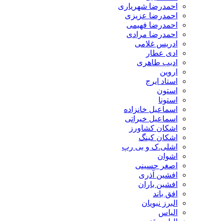
احمدرضا شهریاری
احمدرضا عزیزی
احمدرضا فهیمی
احمدرضا مرادی
ادریس غلامی
ادی عطار
ادیب طاهری
اروین
استاد ایرج
استون
استونا
اسماعیل خانزاده
اسماعیل خیراتی
اشکان کشاورز
اشکان کینگ
اشلی.ک و بی رپ
اشوان
اصغر حسینی
افشین آذری
افشین باران
افق باند
البرز نبویان
الیاس