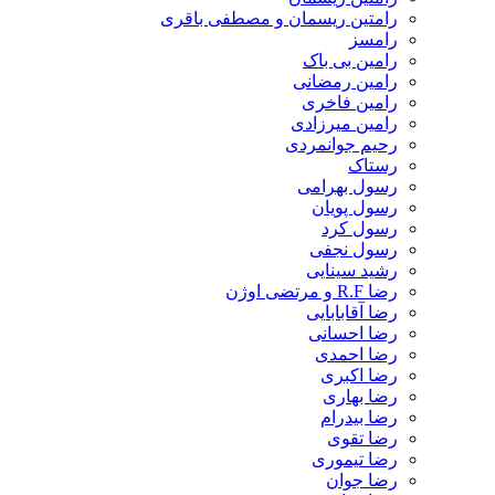
رامتین ریسمان و مصطفی باقری
رامسز
رامین بی باک
رامین رمضانی
رامین فاخری
رامین میرزادی
رحیم جوانمردی
رستاک
رسول بهرامی
رسول پویان
رسول کرد
رسول نجفی
رشید سینایی
رضا R.F و مرتضی اوژن
رضا آقابابایی
رضا احسانی
رضا احمدی
رضا اکبری
رضا بهاری
رضا بیدرام
رضا تقوی
رضا تیموری
رضا جوان