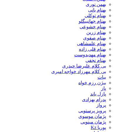
بهمن نوری
بهنام بانی
بهنام توکلی
بهنام جهانبیگلو
بهنام خشوعی
بهنام زرین
بهنام صفوی
بهنام علمشاهی
بهنام قلی زاده
بهنام مهدیدوست
بهنام نجفی
بی کلام علیرضا حیدری
بی کلام مهرزاد خواجه امیری
بیات
بیژن رزم خواه
پاز
پازل باند
پدرام بهزادی
پرواز
پرویز پرستویی
پژمان موسوی
پژمان مینویی
پوریا Kz