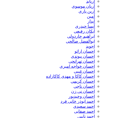
آریابد
آریان موسوی
آرین یاری
آمین
آیدار
آیسا حیدری
آیکان رفیعی
ابراهیم چاردولی
ابوالفضل صالحی
اجوید
احسان اراتو
احسان پیوندی
احسان تهرانچی
احسان خواجه امیری
احسان غیبی
احسان کاکا و مهدی کاکازاده
احسان کریمی
احسان ناجی
احسان نی زن
احسان وحیدپور
احمد ابوذر خانی فرد
احمد سعیدی
احمد صفایی
احمد نایبی