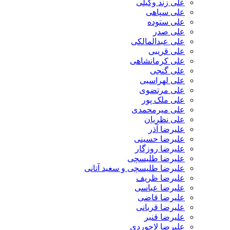
علی زند وکیلی
علی سپاهی
علی ستوده
علی صدر
علی عبدالمالکی
علی قریبی
علی کرمانشاهی
علی گنجی
علی لهراسبی
علی مرتضوی
علی ملک پور
علی میرمحمدی
علی نظریان
علیرضا آذر
علیرضا حسینی
علیرضا روزگار
علیرضا طلیسچی
علیرضا طلیسچی و سعید آتانی
علیرضا ظریف
علیرضا عباسی
علیرضا قاضی
علیرضا قربانی
علیرضا قنبر
علیرضا لاجوردی