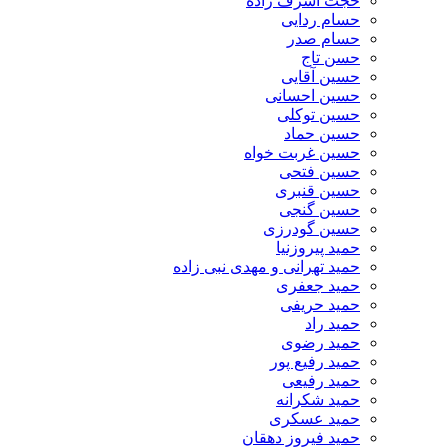
حجت اشرف زاده
حسام ردایی
حسام صدر
حسن تاج
حسین آقایی
حسین احسانی
حسین توکلی
حسین حماد
حسین غربت خواه
حسین فتحی
حسین قنبری
حسین گنجی
حسین گودرزی
حمید پیروزنیا
حمید تهرانی و مهدی نبی زاده
حمید جعفری
حمید حریفی
حمید راد
حمید رضوی
حمید رفیع پور
حمید رفیعی
حمید شکرانه
حمید عسکری
حمید فیروز دهقان