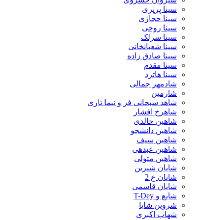
سینا پرپری
سینا حجازی
سینا روحی
سینا سرلک
سینا شعبانخانی
سینا صادق زاده
سینا مقدم
سینا هاترد
شادمهر جمالی
شارمین
شاهد سبحانی فر و نیما تاری
شاهرخ افشار
شاهین خالدی
شاهین دانشجو
شاهین سیف
شاهین عبدهی
شاهین متولی
شایان شیرین
شایان ع 2
شایان قاسمی
شایع و T-Dey
شروین شایا
شهاب اکبری