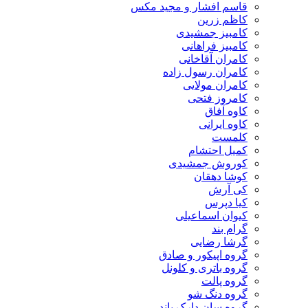
قاسم افشار و مجید مکس
کاظم زرین
کامبیز جمشیدی
کامبیز فراهانی
کامران آقاخانی
کامران رسول زاده
کامران مولایی
کامروز فتحی
کاوه آفاق
کاوه ایرانی
کلمست
کمیل احتشام
کوروش جمشیدی
کوشا دهقان
کی آرش
کیا دپرس
کیوان اسماعیلی
گرام بند
گرشا رضایی
گروه اپیکور و صادق
گروه باتری و کلونل
گروه پالت
گروه دنگ شو
گروه سان دارک باند