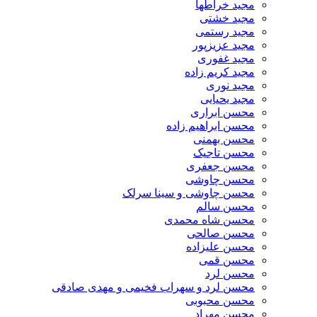
مجید خراطها
مجید خشتی
مجید رستمی
مجید عزیزپور
مجید غفوری
مجید کریم زاده
مجید نوری
مجید یحیایی
محسن ابراری
محسن ابراهیم زاده
محسن بهمنی
محسن تاجیک
محسن جعفری
محسن چاوشی
محسن چاوشی و سینا سرلک
محسن سالم
محسن شاه محمدی
محسن صالحی
محسن علیزاده
محسن قمی
محسن لرد
محسن لرد و سهراب فخیمی و مهدی صادقی
محسن محبوبی
محسن مهراد