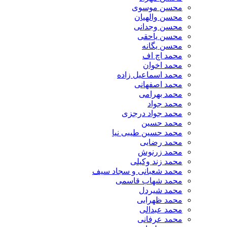
محسن موسوی
محسن والهیان
محسن وجدانی
محسن یاحقی
محسن یگانه
محمد اچ اف
محمد اخوان
محمد اسماعیل زاده
محمد اصفهانی
محمد بهرامی
محمد جواد
محمد جواد درجزی
محمد حسین
محمد حسین طیبی نیا
محمد رضایی
محمد زرنوش
محمد زند وکیلی
محمد شعبانی و سجاد سیف
محمد شهاب قاسمی
​محمد شیردل
محمد ظهرابی
محمد عبدالی
محمد عرفانی