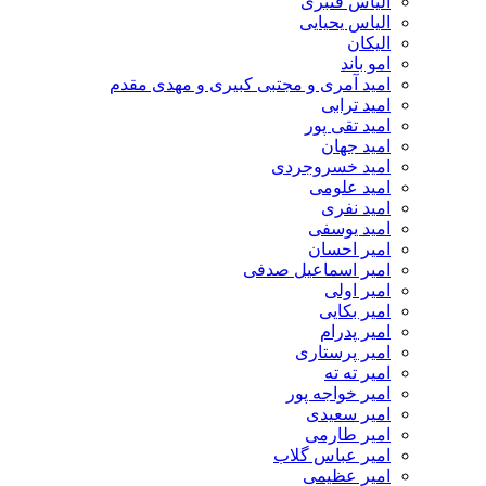
الیاس قنبرى
الیاس یحیایی
الیکان
امو باند
امید آمری و مجتبی کبیری و مهدى مقدم
امید ترابی
امید تقی پور
امید جهان
امید خسروجردی
امید علومی
امید نفری
امید یوسفی
امیر احسان
امیر اسماعیل صدفی
امیر اولی
امیر بکایی
امیر پدرام
امیر پرستاری
امیر ته ته
امیر خواجه پور
امیر سعیدی
امیر طارمی
امیر عباس گلاب
امیر عظیمی