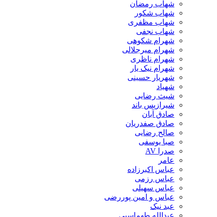
شهاب رمضان
شهاب شکور
شهاب مظفری
شهاب نجفی
شهرام شکوهی
شهرام میرجلالی
شهرام ناظری
شهرام نیک یار
شهریار حسینی
شهیاد
شیث رضایی
شیرازیس باند
صادق آبان
صادق صفدریان
صالح رضایی
صبا یوسفی
صدرا AV
عامر
عباس اکبرزاده
عباس رزمی
عباس سهیلی
عباس و امین پوررضی
عبد نیک
عبدالله طهماسبی‎