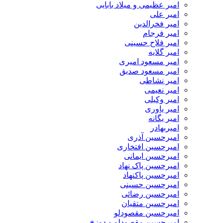
امیر عظیمی و میلاد بابایی
امیر علی
امیر فخرالدین
امیر فرجام
امیر فلاح حسینی
امیر گلایه
امیر مسعود امیری
امیر مسعود صدیق
امیر نشاطی
امیر نعیمی
امیر وکیلی
امیر یاوری
امیر یگانه
امیربهادر
امیرحسین آذری
امیرحسین افتخاری
امیرحسین ایمانی
امیرحسین پاک نهاد
امیرحسین پاکنهاد
امیرحسین حسینی
امیرحسین رضائی
امیرحسین متقیان
امیرحسین مقصودلو
امیرحسین مقصودلو و دوزخ