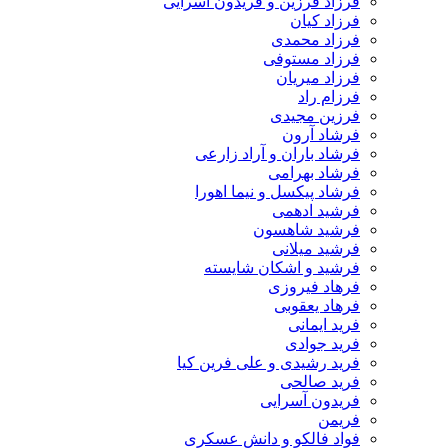
فرزاد فرزین و فریدون آسرایی
فرزاد کیان
فرزاد محمدی
فرزاد مستوفی
فرزاد میریان
فرزام راد
فرزین مجیدی
فرشاد آرون
فرشاد باران و آراد زارعی
فرشاد بهرامی
فرشاد پیکسل و نیما اهورا
فرشید ادهمی
فرشید شاهسون
فرشید میلانی
فرشید و اشکان شایسته
فرهاد فیروزی
فرهاد یعقوبی
فرید ایمانی
فرید جوادی
فرید رشیدی و علی فرین کیا
فرید صالحی
فریدون آسرایی
فریمن
فواد فالکو و دانش عسکری