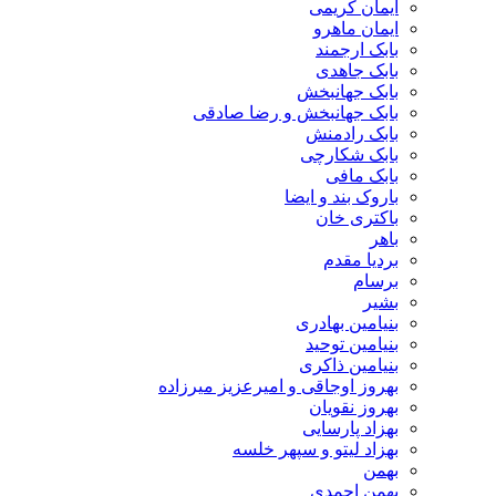
ایمان کریمی
ایمان ماهرو
بابک ارجمند
بابک جاهدی
بابک جهانبخش
بابک جهانبخش و رضا صادقی
بابک رادمنش
بابک شکارچی
بابک مافی
باروک بند و ایضا
باکتری خان
باهر
بردیا مقدم
برسام
بشیر
بنیامین بهادری
بنیامین توحید
بنیامین ذاکری
بهروز اوجاقی و امیرعزیز میرزاده
بهروز نقویان
بهزاد پارسایی
بهزاد لیتو و سپهر خلسه
بهمن
بهمن احمدی