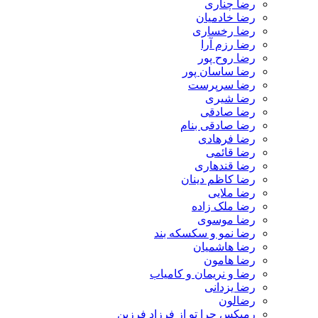
رضا چناری
رضا خادمیان
رضا رخساری
رضا رزم آرا
رضا روح پور
رضا ساسان پور
رضا سرپرست
رضا شیری
رضا صادقی
رضا صادقی بنام
رضا فرهادی
رضا قائمی
رضا قندهاری
رضا کاظم دینان
رضا ملایی
رضا ملک زاده
رضا موسوی
رضا نمو و سکسکه بند
رضا هاشمیان
رضا هامون
رضا و نریمان و کامیاب
رضا یزدانی
رضالون
رمیکس چرا تو از فرزاد فرزین