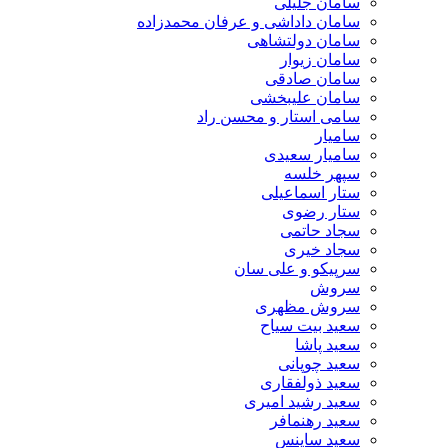
سامان جلیلی
سامان داداشی و عرفان محمدزاده
سامان دولتشاهی
سامان زیوار
سامان صادقی
سامان علیبخشی
سامی استار و محسن راد
سامیار
سامیار سعیدی
سپهر خلسه
ستار اسماعیلی
ستار رضوی
سجاد حاتمی
سجاد خیری
سرپیکو و علی سان
سروش
سروش مظهری
سعید بیت سیاح
سعید پاشا
سعید چوپانی
سعید ذولفقاری
سعید رشید امیری
سعید رهنمافر
سعید ساینس