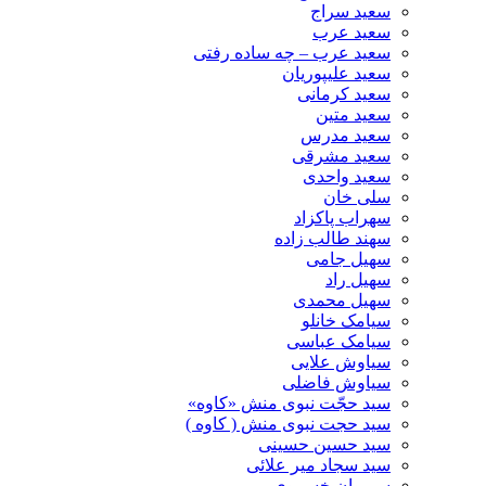
سعید سراج
سعید عرب
سعید عرب – چه ساده رفتی
سعید علیپوریان
سعید کرمانی
سعید متین
سعید مدرس
سعید مشرقی
سعید واحدی
سلی خان
سهراب پاکزاد
سهند طالب زاده
سهیل جامی
سهیل راد
سهیل محمدی
سیامک خانلو
سیامک عباسی
سیاوش علایی
سیاوش فاضلی
سید حجّت نبوی منش «کاوه»
سید حجت نبوی منش ( کاوه )
سید حسین حسینى
سید سجاد میر علائی
سیروان خسروی