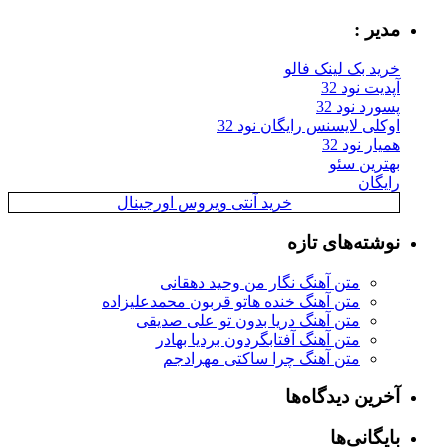
مدیر :
خرید بک لینک فالو
آپدیت نود 32
پسورد نود 32
اوکلی لایسنس رایگان نود 32
همیار نود 32
بهترین سئو
رایگان
خرید آنتی ویروس اورجینال
نوشته‌های تازه
متن آهنگ نگار من وحید دهقانی
متن آهنگ خنده هاتو قربون محمدعلیزاده
متن آهنگ دریا بدون تو علی صدیقی
متن آهنگ آفتابگردون بردیا بهادر
متن آهنگ چرا ساکتی مهرادجم
آخرین دیدگاه‌ها
بایگانی‌ها