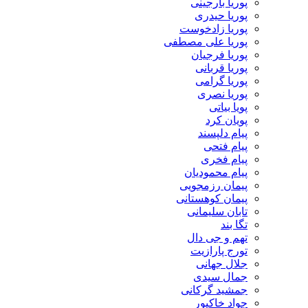
پوریا بارجینی
پوریا حیدری
پوریا زادخوست
پوریا علی مصطفی
پوریا فرجیان
پوریا قربانی
پوریا گرامی
پوریا نصری
پویا بیاتی
پویان کرد
پیام دلپسند
پیام فتحی
پیام فخری
پیام محمودیان
پیمان رزمجویی
پیمان کوهستانی
تابان سلیمانی
تگا بند
تهم و جی دال
تورج پارازیت
جلال جهانی
جمال سیدی
جمشید گرکانی
جواد خاکپور