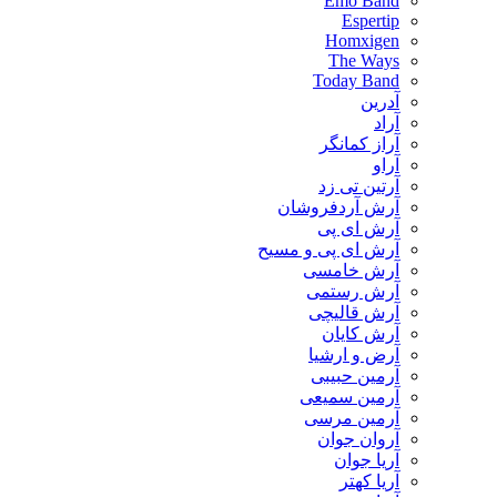
Emo Band
Espertip
Homxigen
The Ways
Today Band
آدرین
آراد
آراز کمانگر
آراو
آرتین تی زد
آرش آردفروشان
آرش ای پی
آرش ای پی و مسیح
آرش خامسی
آرش رستمی
آرش قالیچی
آرش کایان
​آرض و ارشیا
آرمین حبیبی
آرمین سمیعی
آرمین مرسی
آروان جوان
آریا جوان
آریا کهتر