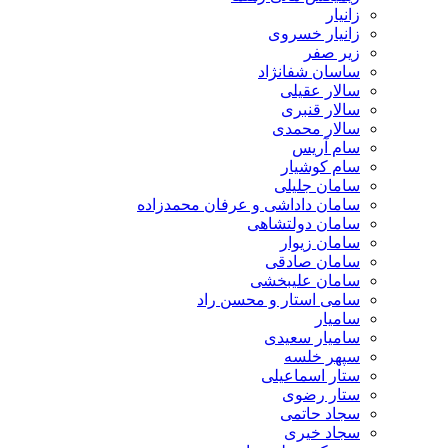
زانیار
زانیار خسروی
زیر صفر
ساسان شفانژاد
سالار عقیلی
سالار قنبری
سالار محمدی
سام آریس
سام کوشیار
سامان جلیلی
سامان داداشی و عرفان محمدزاده
سامان دولتشاهی
سامان زیوار
سامان صادقی
سامان علیبخشی
سامی استار و محسن راد
سامیار
سامیار سعیدی
سپهر خلسه
ستار اسماعیلی
ستار رضوی
سجاد حاتمی
سجاد خیری