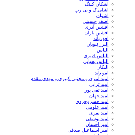
اشکان کینگ
اشلی.ک و بی رپ
اشوان
اصغر حسینی
افشین آذری
افشین باران
افق باند
البرز نبویان
الیاس
الیاس قنبرى
الیاس یحیایی
الیکان
امو باند
امید آمری و مجتبی کبیری و مهدى مقدم
امید ترابی
امید تقی پور
امید جهان
امید خسروجردی
امید علومی
امید نفری
امید یوسفی
امیر احسان
امیر اسماعیل صدفی