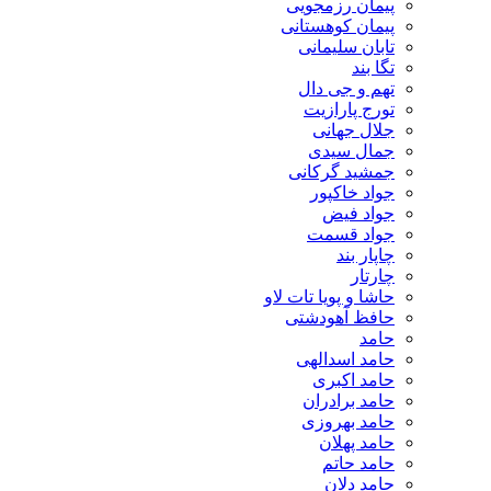
پیمان رزمجویی
پیمان کوهستانی
تابان سلیمانی
تگا بند
تهم و جی دال
تورج پارازیت
جلال جهانی
جمال سیدی
جمشید گرکانی
جواد خاکپور
جواد فیض
جواد قسمت
چاپار بند
چارتار
حاشا و پویا تات لاو
حافظ آهودشتی
حامد
حامد اسدالهی
حامد اکبری
حامد برادران
حامد بهروزی
حامد پهلان
حامد حاتم
حامد دلان