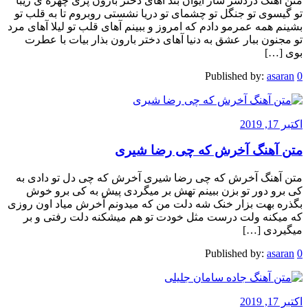
متن آهنگ دردسر ساز ایوان بند آهای دختر بارون پری چهره ی زیبا
تو گیسوی تو جنگل تو چشمای تو دریا نشستی روبروم تا به قلب تو
بشینم همه عمرمو دادم که امروز و ببینم آهای قلب تو لیلا آهای مرد
تو مجنون ببار عشق به دنیا آهای دختر بارون بذار بیات با عطرت
بوی […]
Published by:
asaran
0
اکتبر 17, 2019
متن آهنگ آخرش که چی رضا شیری
متن آهنگ آخرش که چی رضا شیری آخرش که چی دل تو دادی به
کی برو دور تو بزن ببینم تهش بر میگردی پیش به کی برو خوش
بگذره بهت بزار خنک شه دلت من که میدونم آخرش میاد اون روزی
که میکنه ولت درست مثل خودت تو هم میشکنه دلت رفتی و بر
میگیردی […]
Published by:
asaran
0
اکتبر 17, 2019