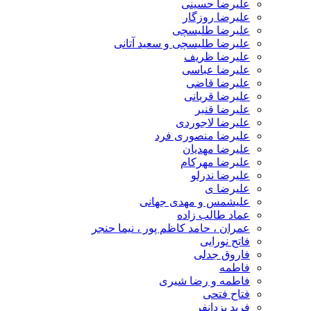
علیرضا حسینی
علیرضا روزگار
علیرضا طلیسچی
علیرضا طلیسچی و سعید آتانی
علیرضا ظریف
علیرضا عباسی
علیرضا قاضی
علیرضا قربانی
علیرضا قنبر
علیرضا لاجوردی
علیرضا منصوری فرد
علیرضا مهدیان
علیرضا مهرکام
علیرضا ندرلو
علیرضا ی
علیشمس و مهدی جهانی
عماد طالب زاده
عمران ، حامد کاظم پور ، نیما حنجر
فاتح نورایی
فاروق جدلی
فاطمه
فاطمه و رضا شیری
فتاح فتحی
فربد یزدانفر