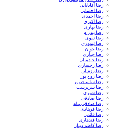
رضا آقابابایی
رضا احسانی
رضا احمدی
رضا اکبری
رضا بهاری
رضا بیدرام
رضا تقوی
رضا تیموری
رضا جوان
رضا چناری
رضا خادمیان
رضا رخساری
رضا رزم آرا
رضا روح پور
رضا ساسان پور
رضا سرپرست
رضا شیری
رضا صادقی
رضا صادقی بنام
رضا فرهادی
رضا قائمی
رضا قندهاری
رضا کاظم دینان