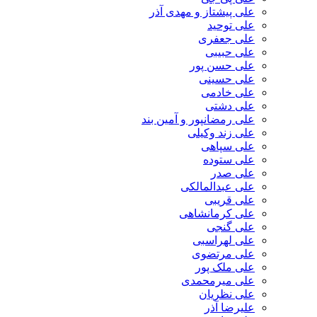
علی پیشتاز و مهدی آذر
علی توحید
علی جعفری
علی حبیبی
علی حسن پور
علی حسینی
علی خادمی
علی دشتی
علی رمضانپور و آمین بند
علی زند وکیلی
علی سپاهی
علی ستوده
علی صدر
علی عبدالمالکی
علی قریبی
علی کرمانشاهی
علی گنجی
علی لهراسبی
علی مرتضوی
علی ملک پور
علی میرمحمدی
علی نظریان
علیرضا آذر