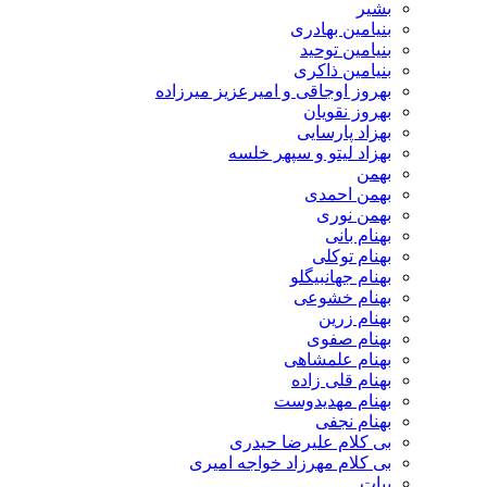
بشیر
بنیامین بهادری
بنیامین توحید
بنیامین ذاکری
بهروز اوجاقی و امیرعزیز میرزاده
بهروز نقویان
بهزاد پارسایی
بهزاد لیتو و سپهر خلسه
بهمن
بهمن احمدی
بهمن نوری
بهنام بانی
بهنام توکلی
بهنام جهانبیگلو
بهنام خشوعی
بهنام زرین
بهنام صفوی
بهنام علمشاهی
بهنام قلی زاده
بهنام مهدیدوست
بهنام نجفی
بی کلام علیرضا حیدری
بی کلام مهرزاد خواجه امیری
بیات