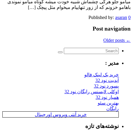
میامو جلو هرکی چشماش شبیه خودت میشه کوتاه میامو نموندی
باهامو خزونم که از زور تنهاییام میخوام مثل پیچک […]
Published by:
asaran
0
Post navigation
← Older posts
مدیر :
خرید بک لینک فالو
آپدیت نود 32
پسورد نود 32
اوکلی لایسنس رایگان نود 32
همیار نود 32
بهترین سئو
رایگان
خرید آنتی ویروس اورجینال
نوشته‌های تازه