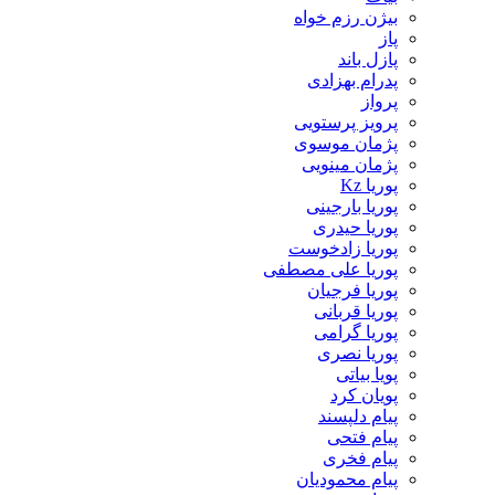
بیژن رزم خواه
پاز
پازل باند
پدرام بهزادی
پرواز
پرویز پرستویی
پژمان موسوی
پژمان مینویی
پوریا Kz
پوریا بارجینی
پوریا حیدری
پوریا زادخوست
پوریا علی مصطفی
پوریا فرجیان
پوریا قربانی
پوریا گرامی
پوریا نصری
پویا بیاتی
پویان کرد
پیام دلپسند
پیام فتحی
پیام فخری
پیام محمودیان