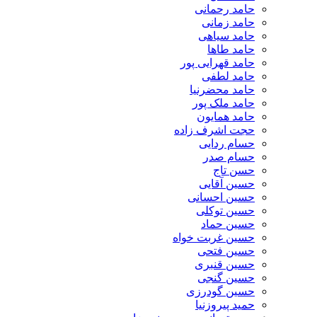
حامد رحمانی
حامد زمانی
حامد سیاهی
حامد طاها
حامد قهرایی پور
حامد لطفی
حامد محضرنیا
حامد ملک پور
حامد همایون
حجت اشرف زاده
حسام ردایی
حسام صدر
حسن تاج
حسین آقایی
حسین احسانی
حسین توکلی
حسین حماد
حسین غربت خواه
حسین فتحی
حسین قنبری
حسین گنجی
حسین گودرزی
حمید پیروزنیا