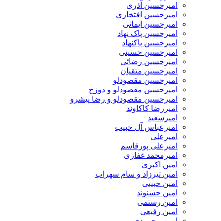
امیرحسین آذری
امیرحسین افتخاری
امیرحسین ایمانی
امیرحسین پاک نهاد
امیرحسین پاکنهاد
امیرحسین حسینی
امیرحسین رضائی
امیرحسین متقیان
امیرحسین مقصودلو
امیرحسین مقصودلو و دوزخ
امیرحسین مقصودلو و رضا پیشرو
امیررضا کاکاوند
امیرسعید
امیرعباس آل حبیب
امیرعلی
امیرعلی پورقاسم
امیرمحمد غفاری
امین اکبری
امین تیرزاد و سام سهراب
امین حبیبی
امین حسنوند
امین رستمی
امین رفیعی
امین محمودی