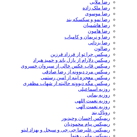
رضا ملایی
رضا ملک زاده
رضا موسوی
رضا نمو و سکسکه بند
رضا هاشمیان
رضا هامون
رضا و نریمان و کامیاب
رضا یزدانی
رضالون
رمیکس چرا تو از فرزاد فرزین
رمیکس دلارام از پازل باند و حمید هیراد
رمیکس قاب عکس خالی از سیروان خسروی
رمیکس مرد دیوونه از رضا صادقی
رمیکس معجزه اینه از امین رستمی
رمیکس مگه دیوونه حالیته از شهاب مظفری
روزبه اسماعیلی
روزبه بمانی
روزبه نعمت اللهی
روزبه نعمت الهی
روناک بند
ریمیکس احسان وحیدپور
ریمیکس پیام محمودیان
ریمیکس علیرضا جی جی و سیجل و بهزاد لیتو
ریمیکس مانی رهنما