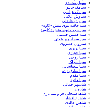
سهیل محمدی
سیامک خانلو
سیامک عباسی
سیاوش علایی
سیاوش فاضلی
سید حجّت نبوی منش «کاوه»
سید حجت نبوی منش ( کاوه )
سید حسین حسینى
سید سجاد میر علائی
سیروان خسروی
سینا پرپری
سینا حجازی
سینا روحی
سینا سرلک
سینا شعبانخانی
سینا صادق زاده
سینا مقدم
سینا هاترد
شادمهر جمالی
شارمین
شاهد سبحانی فر و نیما تاری
شاهرخ افشار
شاهین خالدی