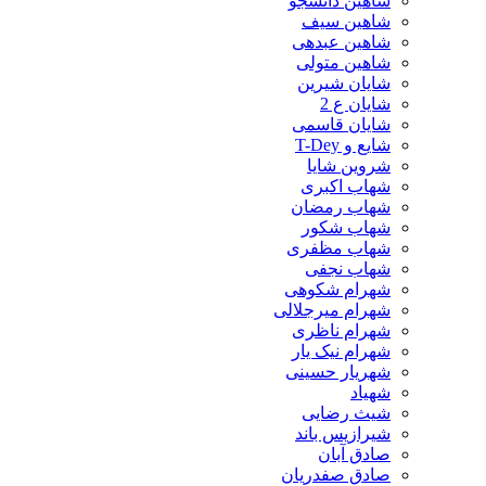
شاهین دانشجو
شاهین سیف
شاهین عبدهی
شاهین متولی
شایان شیرین
شایان ع 2
شایان قاسمی
شایع و T-Dey
شروین شایا
شهاب اکبری
شهاب رمضان
شهاب شکور
شهاب مظفری
شهاب نجفی
شهرام شکوهی
شهرام میرجلالی
شهرام ناظری
شهرام نیک یار
شهریار حسینی
شهیاد
شیث رضایی
شیرازیس باند
صادق آبان
صادق صفدریان