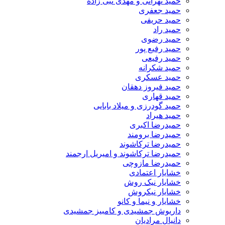
حمید تهرانی و مهدی نبی زاده
حمید جعفری
حمید حریفی
حمید راد
حمید رضوی
حمید رفیع پور
حمید رفیعی
حمید شکرانه
حمید عسکری
حمید فیروز دهقان
حمید قهاری
حمید گودرزی و میلاد بابایی
حمید هیراد
حمیدرضا اکبری
حمیدرضا برومند
حمیدرضا ترکاشوند
حمیدرضا ترکاشوند و امیریل ارجمند
حمیدرضا مازوچی
خشایار اعتمادی
خشایار نیک روش
خشایار نیکروش
خشایار و نیما و کانو
داریوش جمشیدی و کامبیز جمشیدی
دانیال مرادیان