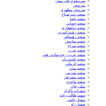
سرپیکو و علی سان
سروش
سروش مظهری
سعید بیت سیاح
سعید پاشا
سعید چوپانی
سعید ذولفقاری
سعید رشید امیری
سعید رهنمافر
سعید ساینس
سعید سراج
سعید عرب
سعید عرب – چه ساده رفتی
سعید علیپوریان
سعید کرمانی
سعید متین
سعید مدرس
سعید مشرقی
سعید واحدی
سلی خان
سهراب پاکزاد
سهند طالب زاده
سهیل جامی
سهیل راد