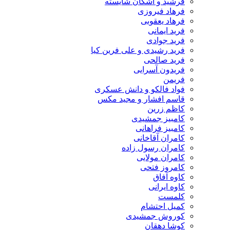
فرشید و اشکان شایسته
فرهاد فیروزی
فرهاد یعقوبی
فرید ایمانی
فرید جوادی
فرید رشیدی و علی فرین کیا
فرید صالحی
فریدون آسرایی
فریمن
فواد فالکو و دانش عسکری
قاسم افشار و مجید مکس
کاظم زرین
کامبیز جمشیدی
کامبیز فراهانی
کامران آقاخانی
کامران رسول زاده
کامران مولایی
کامروز فتحی
کاوه آفاق
کاوه ایرانی
کلمست
کمیل احتشام
کوروش جمشیدی
کوشا دهقان