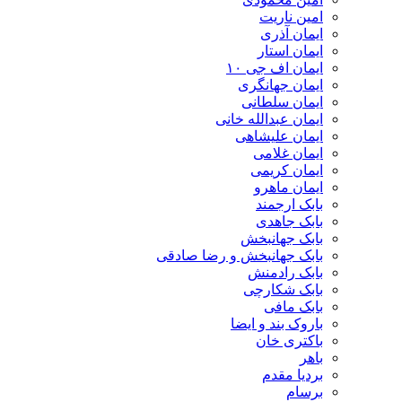
امین ناریت
ایمان آذری
ایمان استار
ایمان اف جی ۱۰
ایمان جهانگری
ایمان سلطانی
ایمان عبدالله خانی
ایمان علیشاهی
ایمان غلامی
ایمان کریمی
ایمان ماهرو
بابک ارجمند
بابک جاهدی
بابک جهانبخش
بابک جهانبخش و رضا صادقی
بابک رادمنش
بابک شکارچی
بابک مافی
باروک بند و ایضا
باکتری خان
باهر
بردیا مقدم
برسام