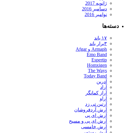
ژانویه 2017
دسامبر 2016
نوامبر 2016
دسته‌ها
۱۷ باند
۳برار باند
Armaph و Afgar
Emo Band
Espertip
Homxigen
The Ways
Today Band
آدرین
آراد
آراز کمانگر
آراو
آرتین تی زد
آرش آردفروشان
آرش ای پی
آرش ای پی و مسیح
آرش خامسی
آرش رستمی