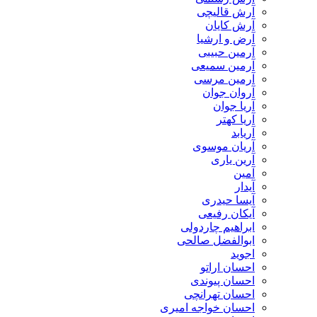
آرش قالیچی
آرش کایان
​آرض و ارشیا
آرمین حبیبی
آرمین سمیعی
آرمین مرسی
آروان جوان
آریا جوان
آریا کهتر
آریابد
آریان موسوی
آرین یاری
آمین
آیدار
آیسا حیدری
آیکان رفیعی
ابراهیم چاردولی
ابوالفضل صالحی
اجوید
احسان اراتو
احسان پیوندی
احسان تهرانچی
احسان خواجه امیری