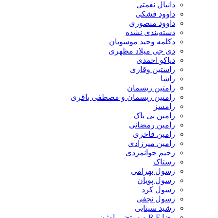
دانیال نعمتی
داوود فشکی
داوود منصوری
دسته‌بندی نشده
دکلمه وحید موسویان
دی جی میلاد مظهری
دیاکو احمدی
راستین وقاری
راشا
رامتین ریسمان
رامتین ریسمان و مصطفی باقری
رامسز
رامین بی باک
رامین رمضانی
رامین فاخری
رامین میرزادی
رحیم جوانمردی
رستاک
رسول بهرامی
رسول پویان
رسول کرد
رسول نجفی
رشید سینایی
رضا R.F و مرتضی اوژن