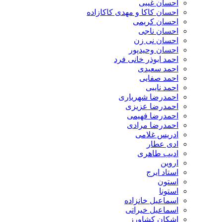
احسان غیبی
احسان کاکا و مهدی کاکازاده
احسان کریمی
احسان ناجی
احسان نی زن
احسان وحیدپور
احمد ابوذر خانی فرد
احمد سعیدی
احمد صفایی
احمد نایبی
احمدرضا شهریاری
احمدرضا عزیزی
احمدرضا فهیمی
احمدرضا مرادی
ادریس غلامی
ادی عطار
ادیب طاهری
اروین
استاد ایرج
استون
استونا
اسماعیل خانزاده
اسماعیل خیراتی
اشکان کشاورز