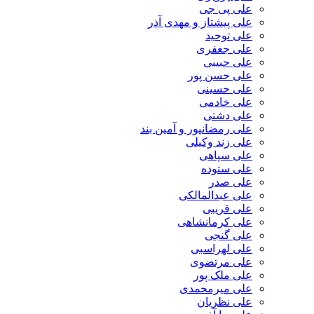
علی پی جی
علی پیشتاز و مهدی آذر
علی توحید
علی جعفری
علی حبیبی
علی حسن پور
علی حسینی
علی خادمی
علی دشتی
علی رمضانپور و آمین بند
علی زند وکیلی
علی سپاهی
علی ستوده
علی صدر
علی عبدالمالکی
علی قریبی
علی کرمانشاهی
علی گنجی
علی لهراسبی
علی مرتضوی
علی ملک پور
علی میرمحمدی
علی نظریان