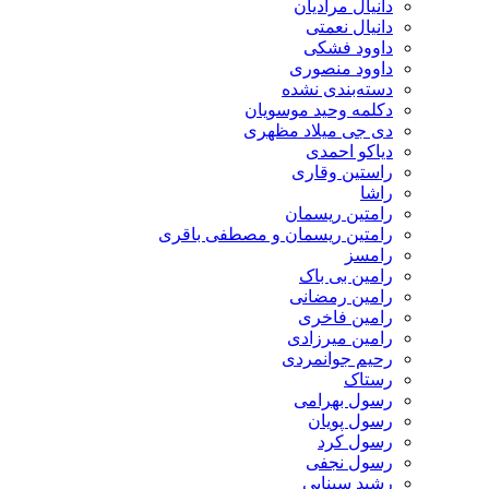
دانیال مرادیان
دانیال نعمتی
داوود فشکی
داوود منصوری
دسته‌بندی نشده
دکلمه وحید موسویان
دی جی میلاد مظهری
دیاکو احمدی
راستین وقاری
راشا
رامتین ریسمان
رامتین ریسمان و مصطفی باقری
رامسز
رامین بی باک
رامین رمضانی
رامین فاخری
رامین میرزادی
رحیم جوانمردی
رستاک
رسول بهرامی
رسول پویان
رسول کرد
رسول نجفی
رشید سینایی