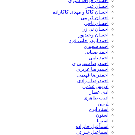
احسان خواجه امیری
احسان غیبی
احسان کاکا و مهدی کاکازاده
احسان کریمی
احسان ناجی
احسان نی زن
احسان وحیدپور
احمد ابوذر خانی فرد
احمد سعیدی
احمد صفایی
احمد نایبی
احمدرضا شهریاری
احمدرضا عزیزی
احمدرضا فهیمی
احمدرضا مرادی
ادریس غلامی
ادی عطار
ادیب طاهری
اروین
استاد ایرج
استون
استونا
اسماعیل خانزاده
اسماعیل خیراتی