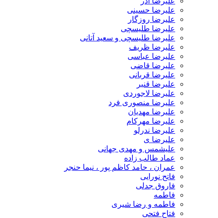
علیرضا آذر
علیرضا حسینی
علیرضا روزگار
علیرضا طلیسچی
علیرضا طلیسچی و سعید آتانی
علیرضا ظریف
علیرضا عباسی
علیرضا قاضی
علیرضا قربانی
علیرضا قنبر
علیرضا لاجوردی
علیرضا منصوری فرد
علیرضا مهدیان
علیرضا مهرکام
علیرضا ندرلو
علیرضا ی
علیشمس و مهدی جهانی
عماد طالب زاده
عمران ، حامد کاظم پور ، نیما حنجر
فاتح نورایی
فاروق جدلی
فاطمه
فاطمه و رضا شیری
فتاح فتحی