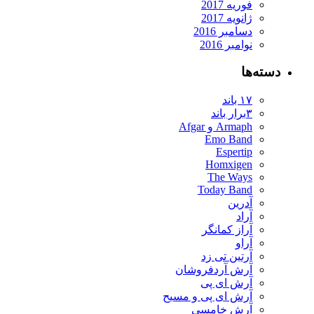
فوریه 2017
ژانویه 2017
دسامبر 2016
نوامبر 2016
دسته‌ها
۱۷ باند
۳برار باند
Armaph و Afgar
Emo Band
Espertip
Homxigen
The Ways
Today Band
آدرین
آراد
آراز کمانگر
آراو
آرتین تی زد
آرش آردفروشان
آرش ای پی
آرش ای پی و مسیح
آرش خامسی