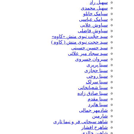
سهیل راد
سهیل محمدی
سیامک خانلو
سیامک عباسی
سیاوش علایی
سیاوش فاضلی
سید حجّت نبوی منش «کاوه»
سید حجت نبوی منش ( کاوه )
سید حسین حسینى
سید سجاد میر علائی
سیروان خسروی
سینا پرپری
سینا حجازی
سینا روحی
سینا سرلک
سینا شعبانخانی
سینا صادق زاده
سینا مقدم
سینا هاترد
شادمهر جمالی
شارمین
شاهد سبحانی فر و نیما تاری
شاهرخ افشار
شاهین خالدی