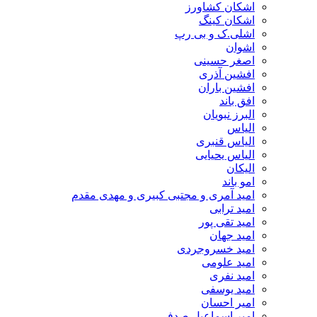
اشکان کشاورز
اشکان کینگ
اشلی.ک و بی رپ
اشوان
اصغر حسینی
افشین آذری
افشین باران
افق باند
البرز نبویان
الیاس
الیاس قنبرى
الیاس یحیایی
الیکان
امو باند
امید آمری و مجتبی کبیری و مهدى مقدم
امید ترابی
امید تقی پور
امید جهان
امید خسروجردی
امید علومی
امید نفری
امید یوسفی
امیر احسان
امیر اسماعیل صدفی