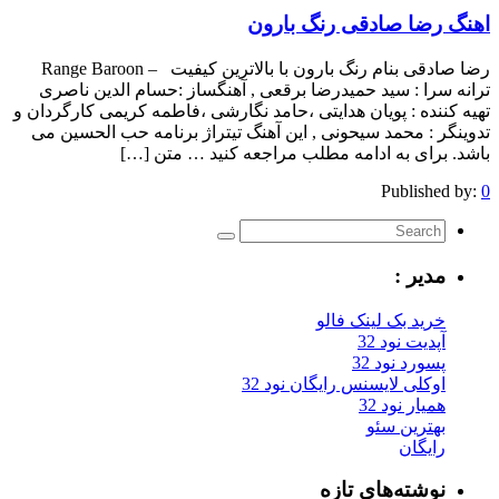
اهنگ رضا صادقی رنگ بارون
رضا صادقی بنام رنگ بارون با بالاترین کیفیت – Range Baroon
ترانه سرا : سید حمیدرضا برقعی , آهنگساز :حسام الدین ناصری
تهیه کننده : پویان هدایتی ،حامد نگارشی ،فاطمه کریمی کارگردان و
تدوینگر : محمد سیحونی , این آهنگ تیتراژ برنامه حب الحسین می
باشد. برای به ادامه مطلب مراجعه کنید … متن […]
Published by:
0
مدیر :
خرید بک لینک فالو
آپدیت نود 32
پسورد نود 32
اوکلی لایسنس رایگان نود 32
همیار نود 32
بهترین سئو
رایگان
نوشته‌های تازه