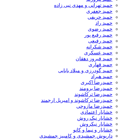
حمید تهرانی و مهدی نبی زاده
حمید جعفری
حمید حریفی
حمید راد
حمید رضوی
حمید رفیع پور
حمید رفیعی
حمید شکرانه
حمید عسکری
حمید فیروز دهقان
حمید قهاری
حمید گودرزی و میلاد بابایی
حمید هیراد
حمیدرضا اکبری
حمیدرضا برومند
حمیدرضا ترکاشوند
حمیدرضا ترکاشوند و امیریل ارجمند
حمیدرضا مازوچی
خشایار اعتمادی
خشایار نیک روش
خشایار نیکروش
خشایار و نیما و کانو
داریوش جمشیدی و کامبیز جمشیدی