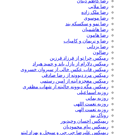
رضا کاظم دینان
رضا ملایی
رضا ملک زاده
رضا موسوی
رضا نمو و سکسکه بند
رضا هاشمیان
رضا هامون
رضا و نریمان و کامیاب
رضا یزدانی
رضالون
رمیکس چرا تو از فرزاد فرزین
رمیکس دلارام از پازل باند و حمید هیراد
رمیکس قاب عکس خالی از سیروان خسروی
رمیکس مرد دیوونه از رضا صادقی
رمیکس معجزه اینه از امین رستمی
رمیکس مگه دیوونه حالیته از شهاب مظفری
روزبه اسماعیلی
روزبه بمانی
روزبه نعمت اللهی
روزبه نعمت الهی
روناک بند
ریمیکس احسان وحیدپور
ریمیکس پیام محمودیان
ریمیکس علیرضا جی جی و سیجل و بهزاد لیتو