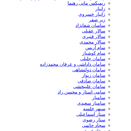
ریمیکس مانی رهنما
زانیار
زانیار خسروی
زیر صفر
ساسان شفانژاد
سالار عقیلی
سالار قنبری
سالار محمدی
سام آریس
سام کوشیار
سامان جلیلی
سامان داداشی و عرفان محمدزاده
سامان دولتشاهی
سامان زیوار
سامان صادقی
سامان علیبخشی
سامی استار و محسن راد
سامیار
سامیار سعیدی
سپهر خلسه
ستار اسماعیلی
ستار رضوی
سجاد حاتمی
سجاد خیری