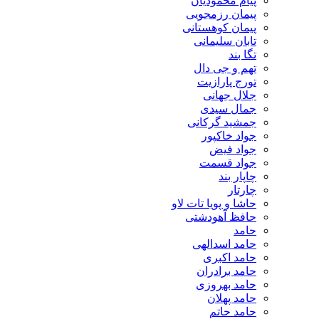
پیام محمودیان
پیمان رزمجویی
پیمان کوهستانی
تابان سلیمانی
تگا بند
تهم و جی دال
تورج پارازیت
جلال جهانی
جمال سیدی
جمشید گرکانی
جواد خاکپور
جواد فیض
جواد قسمت
چاپار بند
چارتار
حاشا و پویا تات لاو
حافظ آهودشتی
حامد
حامد اسدالهی
حامد اکبری
حامد برادران
حامد بهروزی
حامد پهلان
حامد حاتم