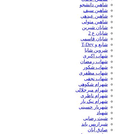
شاهین دانشجو
شاهین سیف
شاهین عبدهی
شاهین متولی
شایان شیرین
شایان ع 2
شایان قاسمی
شایع و T-Dey
شروین شایا
شهاب اکبری
شهاب رمضان
شهاب شکور
شهاب مظفری
شهاب نجفی
شهرام شکوهی
شهرام میرجلالی
شهرام ناظری
شهرام نیک یار
شهریار حسینی
شهیاد
شیث رضایی
شیرازیس باند
صادق آبان