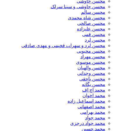
محسن چاوشی
محسن چاوشی و سینا سرلک
محسن سالم
محسن شاه محمدی
محسن صالحی
محسن علیزاده
محسن قمی
محسن لرد
محسن لرد و سهراب فخیمی و مهدی صادقی
محسن محبوبی
محسن مهراد
محسن موسوی
محسن والهیان
محسن وجدانی
محسن یاحقی
محسن یگانه
محمد اچ اف
محمد اخوان
محمد اسماعیل زاده
محمد اصفهانی
محمد بهرامی
محمد جواد
محمد جواد درجزی
محمد حسین