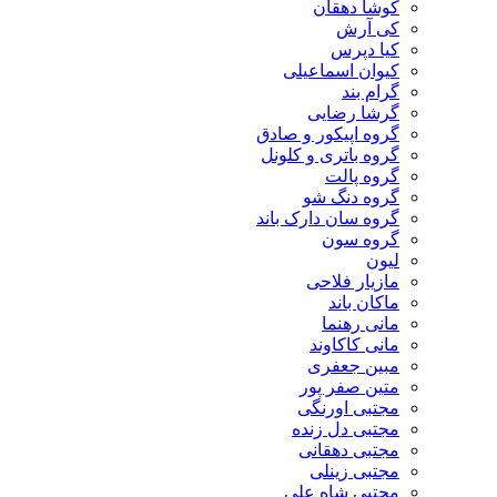
کوشا دهقان
کی آرش
کیا دپرس
کیوان اسماعیلی
گرام بند
گرشا رضایی
گروه اپیکور و صادق
گروه باتری و کلونل
گروه پالت
گروه دنگ شو
گروه سان دارک باند
گروه سون
لیون
مازیار فلاحی
ماکان باند
مانی رهنما
مانی کاکاوند
مبین جعفری
متین صفر پور
مجتبی اورنگی
مجتبی دل زنده
مجتبی دهقانی
مجتبی زینلی
مجتبی شاه علی