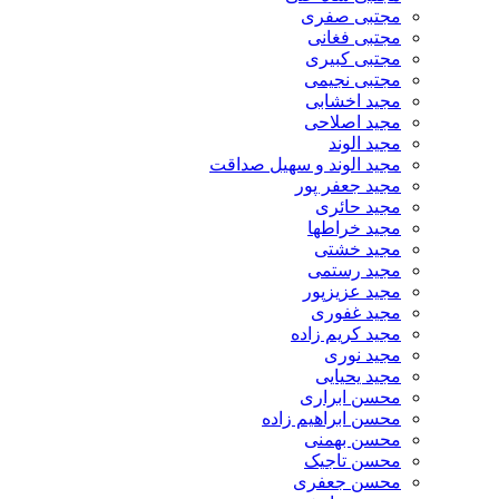
مجتبی صفری
مجتبی فغانی
مجتبی کبیری
مجتبی نجیمی
مجید اخشابی
مجید اصلاحی
مجید الوند‎
مجید الوند و سهیل صداقت
مجید جعفر پور
مجید حائری
مجید خراطها
مجید خشتی
مجید رستمی
مجید عزیزپور
مجید غفوری
مجید کریم زاده
مجید نوری
مجید یحیایی
محسن ابراری
محسن ابراهیم زاده
محسن بهمنی
محسن تاجیک
محسن جعفری