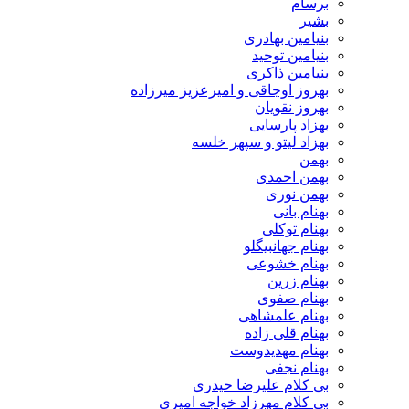
برسام
بشیر
بنیامین بهادری
بنیامین توحید
بنیامین ذاکری
بهروز اوجاقی و امیرعزیز میرزاده
بهروز نقویان
بهزاد پارسایی
بهزاد لیتو و سپهر خلسه
بهمن
بهمن احمدی
بهمن نوری
بهنام بانی
بهنام توکلی
بهنام جهانبیگلو
بهنام خشوعی
بهنام زرین
بهنام صفوی
بهنام علمشاهی
بهنام قلی زاده
بهنام مهدیدوست
بهنام نجفی
بی کلام علیرضا حیدری
بی کلام مهرزاد خواجه امیری