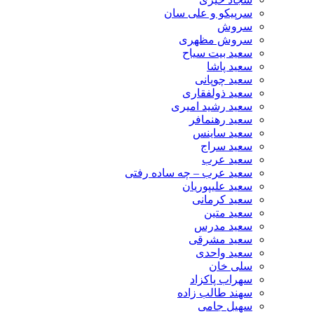
سرپیکو و علی سان
سروش
سروش مظهری
سعید بیت سیاح
سعید پاشا
سعید چوپانی
سعید ذولفقاری
سعید رشید امیری
سعید رهنمافر
سعید ساینس
سعید سراج
سعید عرب
سعید عرب – چه ساده رفتی
سعید علیپوریان
سعید کرمانی
سعید متین
سعید مدرس
سعید مشرقی
سعید واحدی
سلی خان
سهراب پاکزاد
سهند طالب زاده
سهیل جامی