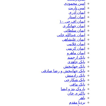
امین محمودی
امین ناریت
ایمان آذری
ایمان استار
ایمان اف جی ۱۰
ایمان جهانگری
ایمان سلطانی
ایمان عبدالله خانی
ایمان علیشاهی
ایمان غلامی
ایمان کریمی
ایمان ماهرو
بابک ارجمند
بابک جاهدی
بابک جهانبخش
بابک جهانبخش و رضا صادقی
بابک رادمنش
بابک شکارچی
بابک مافی
باروک بند و ایضا
باکتری خان
باهر
بردیا مقدم