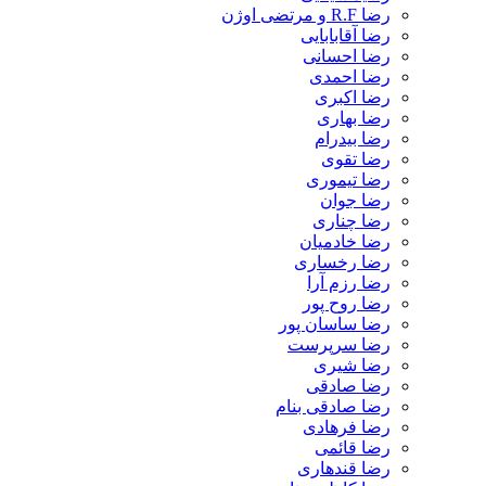
رضا R.F و مرتضی اوژن
رضا آقابابایی
رضا احسانی
رضا احمدی
رضا اکبری
رضا بهاری
رضا بیدرام
رضا تقوی
رضا تیموری
رضا جوان
رضا چناری
رضا خادمیان
رضا رخساری
رضا رزم آرا
رضا روح پور
رضا ساسان پور
رضا سرپرست
رضا شیری
رضا صادقی
رضا صادقی بنام
رضا فرهادی
رضا قائمی
رضا قندهاری