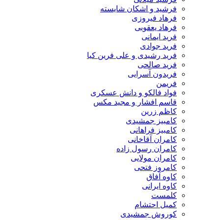
فرشید و اشکان شایسته
فرهاد فیروزی
فرهاد یعقوبی
فرید ایمانی
فرید جوادی
فرید رشیدی و علی فرین کیا
فرید صالحی
فریدون آسرایی
فریمن
فواد فالکو و دانش عسکری
قاسم افشار و مجید مکس
کاظم زرین
کامبیز جمشیدی
کامبیز فراهانی
کامران آقاخانی
کامران رسول زاده
کامران مولایی
کامروز فتحی
کاوه آفاق
کاوه ایرانی
کلمست
کمیل احتشام
کوروش جمشیدی