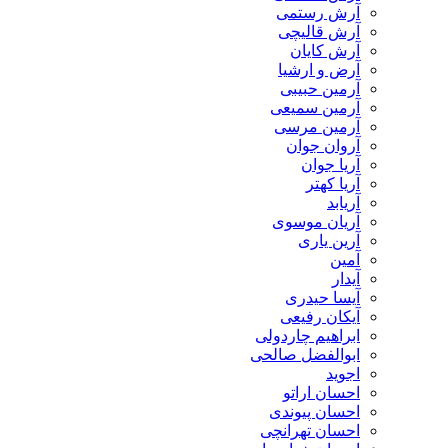
آرش رستمی
آرش قالیچی
آرش کایان
​آرض و ارشیا
آرمین حبیبی
آرمین سمیعی
آرمین مرسی
آروان جوان
آریا جوان
آریا کهتر
آریابد
آریان موسوی
آرین یاری
آمین
آیدار
آیسا حیدری
آیکان رفیعی
ابراهیم چاردولی
ابوالفضل صالحی
اجوید
احسان اراتو
احسان پیوندی
احسان تهرانچی