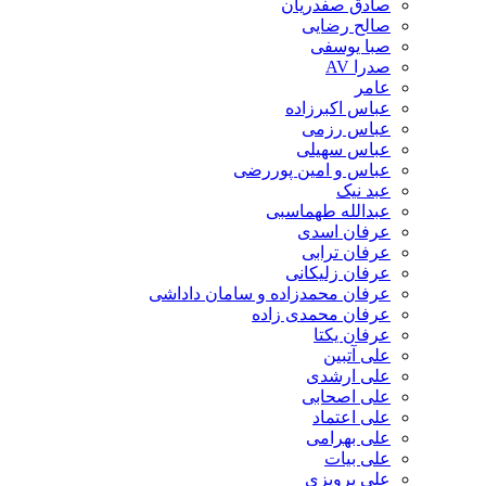
صادق صفدریان
صالح رضایی
صبا یوسفی
صدرا AV
عامر
عباس اکبرزاده
عباس رزمی
عباس سهیلی
عباس و امین پوررضی
عبد نیک
عبدالله طهماسبی‎
عرفان اسدی
عرفان ترابی
عرفان زلیکانی
عرفان محمدزاده و سامان داداشی
عرفان محمدی زاده
عرفان یکتا
علی آتبین
علی ارشدی
علی اصحابی
علی اعتماد
علی بهرامی
علی بیات
علی پرویزی