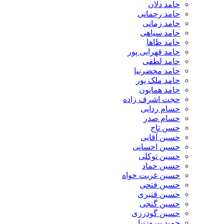
حامد دلان
حامد رحمانی
حامد زمانی
حامد سیاهی
حامد طاها
حامد قهرایی پور
حامد لطفی
حامد محضرنیا
حامد ملک پور
حامد همایون
حجت اشرف زاده
حسام ردایی
حسام صدر
حسن تاج
حسین آقایی
حسین احسانی
حسین توکلی
حسین حماد
حسین غربت خواه
حسین فتحی
حسین قنبری
حسین گنجی
حسین گودرزی
حمید پیروزنیا