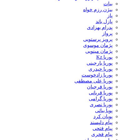
بیات
بیژن رزم خواه
پاز
پازل باند
پدرام بهزادی
پرواز
پرویز پرستویی
پژمان موسوی
پژمان مینویی
پوریا Kz
پوریا بارجینی
پوریا حیدری
پوریا زادخوست
پوریا علی مصطفی
پوریا فرجیان
پوریا قربانی
پوریا گرامی
پوریا نصری
پویا بیاتی
پویان کرد
پیام دلپسند
پیام فتحی
پیام فخری