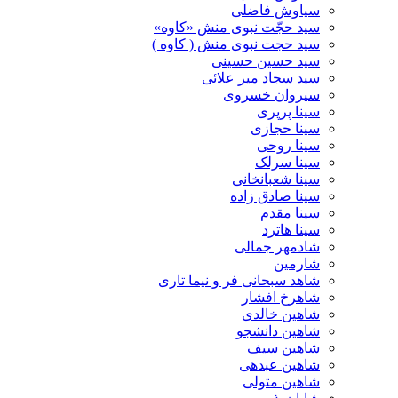
سیاوش فاضلی
سید حجّت نبوی منش «کاوه»
سید حجت نبوی منش ( کاوه )
سید حسین حسینى
سید سجاد میر علائی
سیروان خسروی
سینا پرپری
سینا حجازی
سینا روحی
سینا سرلک
سینا شعبانخانی
سینا صادق زاده
سینا مقدم
سینا هاترد
شادمهر جمالی
شارمین
شاهد سبحانی فر و نیما تاری
شاهرخ افشار
شاهین خالدی
شاهین دانشجو
شاهین سیف
شاهین عبدهی
شاهین متولی