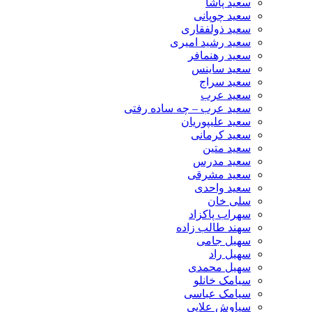
سعید پاشا
سعید چوپانی
سعید ذولفقاری
سعید رشید امیری
سعید رهنمافر
سعید ساینس
سعید سراج
سعید عرب
سعید عرب – چه ساده رفتی
سعید علیپوریان
سعید کرمانی
سعید متین
سعید مدرس
سعید مشرقی
سعید واحدی
سلی خان
سهراب پاکزاد
سهند طالب زاده
سهیل جامی
سهیل راد
سهیل محمدی
سیامک خانلو
سیامک عباسی
سیاوش علایی