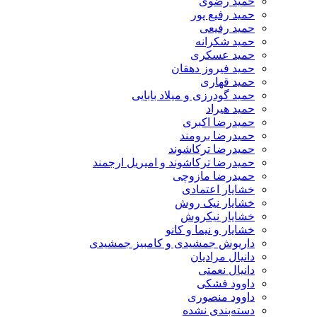
حمید رضوی
حمید رفیع پور
حمید رفیعی
حمید شکرانه
حمید عسکری
حمید فیروز دهقان
حمید قهاری
حمید گودرزی و میلاد بابایی
حمید هیراد
حمیدرضا اکبری
حمیدرضا برومند
حمیدرضا ترکاشوند
حمیدرضا ترکاشوند و امیریل ارجمند
حمیدرضا مازوچی
خشایار اعتمادی
خشایار نیک روش
خشایار نیکروش
خشایار و نیما و کانو
داریوش جمشیدی و کامبیز جمشیدی
دانیال مرادیان
دانیال نعمتی
داوود فشکی
داوود منصوری
دسته‌بندی نشده