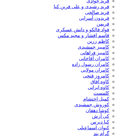
فرید جوادی
فرید رشیدی و علی فرین کیا
فرید صالحی
فریدون آسرایی
فریمن
فواد فالکو و دانش عسکری
قاسم افشار و مجید مکس
کاظم زرین
کامبیز جمشیدی
کامبیز فراهانی
کامران آقاخانی
کامران رسول زاده
کامران مولایی
کامروز فتحی
کاوه آفاق
کاوه ایرانی
کلمست
کمیل احتشام
کوروش جمشیدی
کوشا دهقان
کی آرش
کیا دپرس
کیوان اسماعیلی
گرام بند