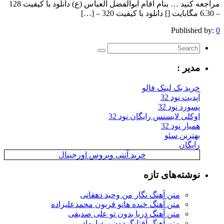
مراجعه کنید … بنام آقام ابوالفضل العباس (ع) دانلود با کیفیت 128
– 6.30 مگابایت [] دانلود با کیفیت 320 – […]
Published by:
0
مدیر :
خرید بک لینک فالو
آپدیت نود 32
پسورد نود 32
اوکلی لایسنس رایگان نود 32
همیار نود 32
بهترین سئو
رایگان
خرید آنتی ویروس اورجینال
نوشته‌های تازه
متن آهنگ نگار من وحید دهقانی
متن آهنگ خنده هاتو قربون محمدعلیزاده
متن آهنگ دریا بدون تو علی صدیقی
متن آهنگ آفتابگردون بردیا بهادر