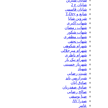
شایان شیرین
شایان ع 2
شایان قاسمی
شایع و T-Dey
شروین شایا
شهاب اکبری
شهاب رمضان
شهاب شکور
شهاب مظفری
شهاب نجفی
شهرام شکوهی
شهرام میرجلالی
شهرام ناظری
شهرام نیک یار
شهریار حسینی
شهیاد
شیث رضایی
شیرازیس باند
صادق آبان
صادق صفدریان
صالح رضایی
صبا یوسفی
صدرا AV
عامر