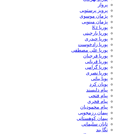
پرواز
پرویز پرستویی
پژمان موسوی
پژمان مینویی
پوریا Kz
پوریا بارجینی
پوریا حیدری
پوریا زادخوست
پوریا علی مصطفی
پوریا فرجیان
پوریا قربانی
پوریا گرامی
پوریا نصری
پویا بیاتی
پویان کرد
پیام دلپسند
پیام فتحی
پیام فخری
پیام محمودیان
پیمان رزمجویی
پیمان کوهستانی
تابان سلیمانی
تگا بند