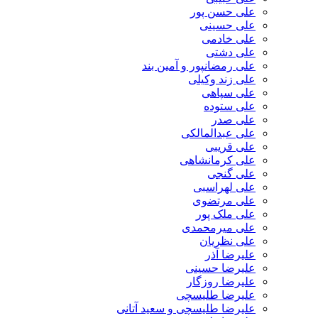
علی حسن پور
علی حسینی
علی خادمی
علی دشتی
علی رمضانپور و آمین بند
علی زند وکیلی
علی سپاهی
علی ستوده
علی صدر
علی عبدالمالکی
علی قریبی
علی کرمانشاهی
علی گنجی
علی لهراسبی
علی مرتضوی
علی ملک پور
علی میرمحمدی
علی نظریان
علیرضا آذر
علیرضا حسینی
علیرضا روزگار
علیرضا طلیسچی
علیرضا طلیسچی و سعید آتانی