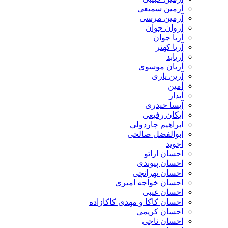
آرمین سمیعی
آرمین مرسی
آروان جوان
آریا جوان
آریا کهتر
آریابد
آریان موسوی
آرین یاری
آمین
آیدار
آیسا حیدری
آیکان رفیعی
ابراهیم چاردولی
ابوالفضل صالحی
اجوید
احسان اراتو
احسان پیوندی
احسان تهرانچی
احسان خواجه امیری
احسان غیبی
احسان کاکا و مهدی کاکازاده
احسان کریمی
احسان ناجی