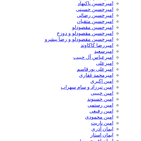
امیرحسین پاکنهاد
امیرحسین حسینی
امیرحسین رضائی
امیرحسین متقیان
امیرحسین مقصودلو
امیرحسین مقصودلو و دوزخ
امیرحسین مقصودلو و رضا پیشرو
امیررضا کاکاوند
امیرسعید
امیرعباس آل حبیب
امیرعلی
امیرعلی پورقاسم
امیرمحمد غفاری
امین اکبری
امین تیرزاد و سام سهراب
امین حبیبی
امین حسنوند
امین رستمی
امین رفیعی
امین محمودی
امین ناریت
ایمان آذری
ایمان استار
ایمان اف جی ۱۰