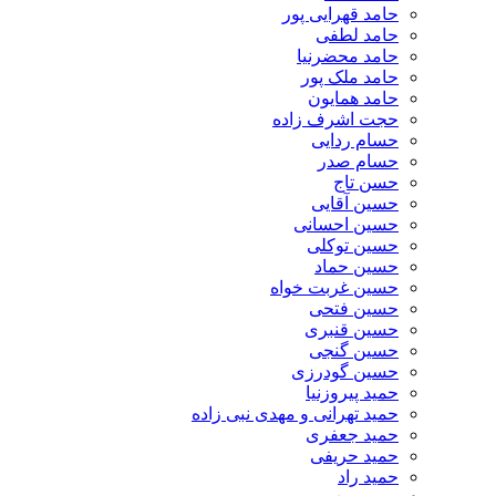
حامد قهرایی پور
حامد لطفی
حامد محضرنیا
حامد ملک پور
حامد همایون
حجت اشرف زاده
حسام ردایی
حسام صدر
حسن تاج
حسین آقایی
حسین احسانی
حسین توکلی
حسین حماد
حسین غربت خواه
حسین فتحی
حسین قنبری
حسین گنجی
حسین گودرزی
حمید پیروزنیا
حمید تهرانی و مهدی نبی زاده
حمید جعفری
حمید حریفی
حمید راد