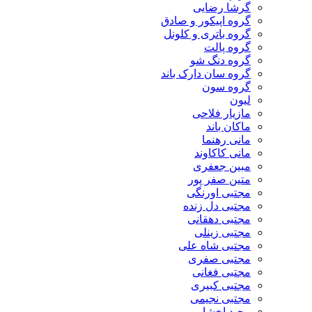
گرشا رضایی
گروه اپیکور و صادق
گروه باتری و کلونل
گروه پالت
گروه دنگ شو
گروه سان دارک باند
گروه سون
لیون
مازیار فلاحی
ماکان باند
مانی رهنما
مانی کاکاوند
مبین جعفری
متین صفر پور
مجتبی اورنگی
مجتبی دل زنده
مجتبی دهقانی
مجتبی زینلی
مجتبی شاه علی
مجتبی صفری
مجتبی فغانی
مجتبی کبیری
مجتبی نجیمی
مجید اخشابی