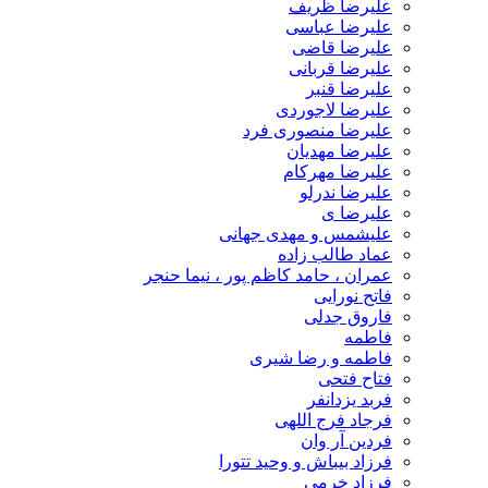
علیرضا ظریف
علیرضا عباسی
علیرضا قاضی
علیرضا قربانی
علیرضا قنبر
علیرضا لاجوردی
علیرضا منصوری فرد
علیرضا مهدیان
علیرضا مهرکام
علیرضا ندرلو
علیرضا ی
علیشمس و مهدی جهانی
عماد طالب زاده
عمران ، حامد کاظم پور ، نیما حنجر
فاتح نورایی
فاروق جدلی
فاطمه
فاطمه و رضا شیری
فتاح فتحی
فربد یزدانفر
فرجاد فرج اللهی
فردین آر وان
فرزاد بیباش و وحید تتورا
فرزاد خرمی