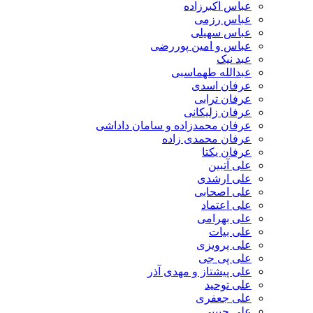
عباس اکبرزاده
عباس رزمی
عباس سهیلی
عباس و امین پوررضی
عبد نیک
عبدالله طهماسبی‎
عرفان اسدی
عرفان ترابی
عرفان زلیکانی
عرفان محمدزاده و سامان داداشی
عرفان محمدی زاده
عرفان یکتا
علی آتبین
علی ارشدی
علی اصحابی
علی اعتماد
علی بهرامی
علی بیات
علی پرویزی
علی پی جی
علی پیشتاز و مهدی آذر
علی توحید
علی جعفری
علی حبیبی