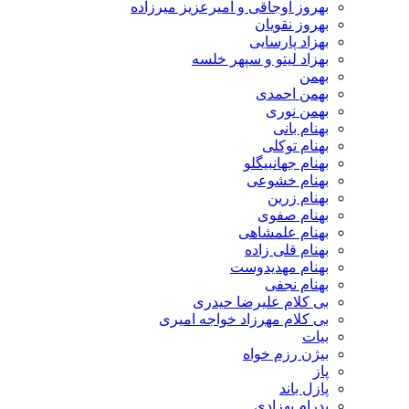
بهروز اوجاقی و امیرعزیز میرزاده
بهروز نقویان
بهزاد پارسایی
بهزاد لیتو و سپهر خلسه
بهمن
بهمن احمدی
بهمن نوری
بهنام بانی
بهنام توکلی
بهنام جهانبیگلو
بهنام خشوعی
بهنام زرین
بهنام صفوی
بهنام علمشاهی
بهنام قلی زاده
بهنام مهدیدوست
بهنام نجفی
بی کلام علیرضا حیدری
بی کلام مهرزاد خواجه امیری
بیات
بیژن رزم خواه
پاز
پازل باند
پدرام بهزادی