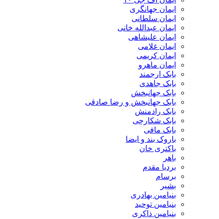
ایمان جهانگری
ایمان سلطانی
ایمان عبدالله خانی
ایمان علیشاهی
ایمان غلامی
ایمان کریمی
ایمان ماهرو
بابک ارجمند
بابک جاهدی
بابک جهانبخش
بابک جهانبخش و رضا صادقی
بابک رادمنش
بابک شکارچی
بابک مافی
باروک بند و ایضا
باکتری خان
باهر
بردیا مقدم
برسام
بشیر
بنیامین بهادری
بنیامین توحید
بنیامین ذاکری