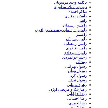
دکلمه وحید موسویان
دی جی میلاد مظهری
دیاکو احمدی
راستین وقاری
راشا
رامتین ریسمان
رامتین ریسمان و مصطفی باقری
رامسز
رامین بی باک
رامین رمضانی
رامین فاخری
رامین میرزادی
رحیم جوانمردی
رستاک
رسول بهرامی
رسول پویان
رسول کرد
رسول نجفی
رشید سینایی
رضا R.F و مرتضی اوژن
رضا آقابابایی
رضا احسانی
رضا احمدی
رضا اکبری