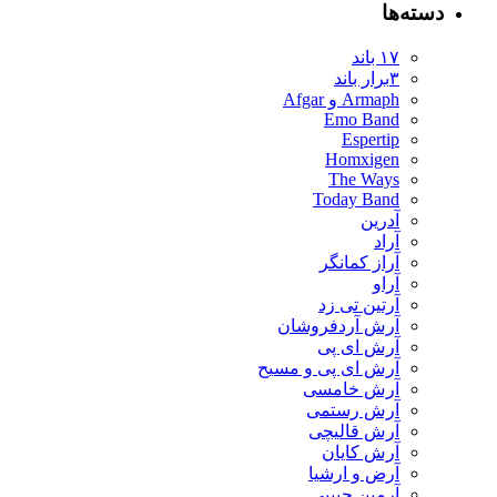
دسته‌ها
۱۷ باند
۳برار باند
Armaph و Afgar
Emo Band
Espertip
Homxigen
The Ways
Today Band
آدرین
آراد
آراز کمانگر
آراو
آرتین تی زد
آرش آردفروشان
آرش ای پی
آرش ای پی و مسیح
آرش خامسی
آرش رستمی
آرش قالیچی
آرش کایان
​آرض و ارشیا
آرمین حبیبی