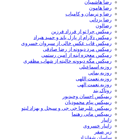
رضا هاشمیان
رضا هامون
رضا و نریمان و کامیاب
رضا یزدانی
رضالون
رمیکس چرا تو از فرزاد فرزین
رمیکس دلارام از پازل باند و حمید هیراد
رمیکس قاب عکس خالی از سیروان خسروی
رمیکس مرد دیوونه از رضا صادقی
رمیکس معجزه اینه از امین رستمی
رمیکس مگه دیوونه حالیته از شهاب مظفری
روزبه اسماعیلی
روزبه بمانی
روزبه نعمت اللهی
روزبه نعمت الهی
روناک بند
ریمیکس احسان وحیدپور
ریمیکس پیام محمودیان
ریمیکس علیرضا جی جی و سیجل و بهزاد لیتو
ریمیکس مانی رهنما
زانیار
زانیار خسروی
زیر صفر
ساسان شفانژاد