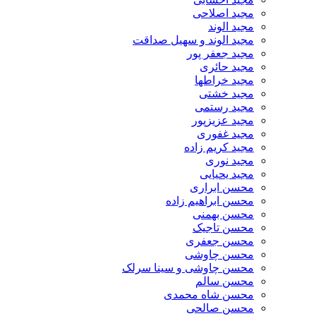
مجید اصلاحی
مجید الوند‎
مجید الوند و سهیل صداقت
مجید جعفر پور
مجید حائری
مجید خراطها
مجید خشتی
مجید رستمی
مجید عزیزپور
مجید غفوری
مجید کریم زاده
مجید نوری
مجید یحیایی
محسن ابراری
محسن ابراهیم زاده
محسن بهمنی
محسن تاجیک
محسن جعفری
محسن چاوشی
محسن چاوشی و سینا سرلک
محسن سالم
محسن شاه محمدی
محسن صالحی