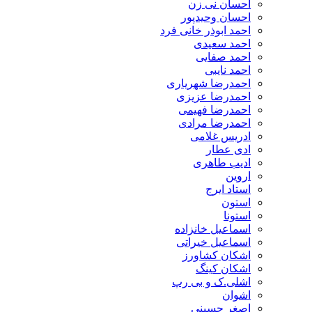
احسان نی زن
احسان وحیدپور
احمد ابوذر خانی فرد
احمد سعیدی
احمد صفایی
احمد نایبی
احمدرضا شهریاری
احمدرضا عزیزی
احمدرضا فهیمی
احمدرضا مرادی
ادریس غلامی
ادی عطار
ادیب طاهری
اروین
استاد ایرج
استون
استونا
اسماعیل خانزاده
اسماعیل خیراتی
اشکان کشاورز
اشکان کینگ
اشلی.ک و بی رپ
اشوان
اصغر حسینی