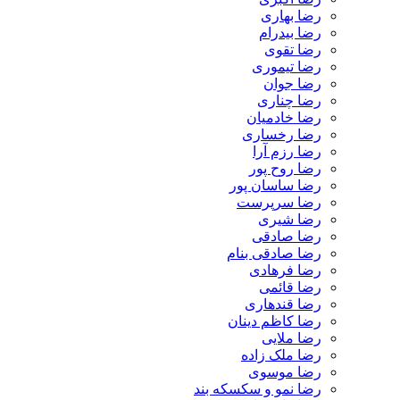
رضا بهاری
رضا بیدرام
رضا تقوی
رضا تیموری
رضا جوان
رضا چناری
رضا خادمیان
رضا رخساری
رضا رزم آرا
رضا روح پور
رضا ساسان پور
رضا سرپرست
رضا شیری
رضا صادقی
رضا صادقی بنام
رضا فرهادی
رضا قائمی
رضا قندهاری
رضا کاظم دینان
رضا ملایی
رضا ملک زاده
رضا موسوی
رضا نمو و سکسکه بند