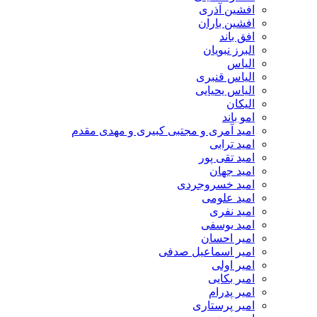
افشین آذری
افشین باران
افق باند
البرز نبویان
الیاس
الیاس قنبرى
الیاس یحیایی
الیکان
امو باند
امید آمری و مجتبی کبیری و مهدى مقدم
امید ترابی
امید تقی پور
امید جهان
امید خسروجردی
امید علومی
امید نفری
امید یوسفی
امیر احسان
امیر اسماعیل صدفی
امیر اولی
امیر بکایی
امیر پدرام
امیر پرستاری