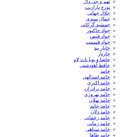
تهم و جی دال
تورج پارازیت
جلال جهانی
جمال سیدی
جمشید گرکانی
جواد خاکپور
جواد فیض
جواد قسمت
چاپار بند
چارتار
حاشا و پویا تات لاو
حافظ آهودشتی
حامد
حامد اسدالهی
حامد اکبری
حامد برادران
حامد بهروزی
حامد پهلان
حامد حاتم
حامد دلان
حامد رحمانی
حامد زمانی
حامد سیاهی
حامد طاها