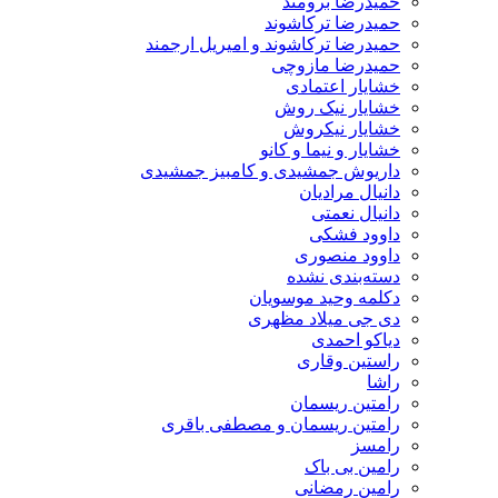
حمیدرضا برومند
حمیدرضا ترکاشوند
حمیدرضا ترکاشوند و امیریل ارجمند
حمیدرضا مازوچی
خشایار اعتمادی
خشایار نیک روش
خشایار نیکروش
خشایار و نیما و کانو
داریوش جمشیدی و کامبیز جمشیدی
دانیال مرادیان
دانیال نعمتی
داوود فشکی
داوود منصوری
دسته‌بندی نشده
دکلمه وحید موسویان
دی جی میلاد مظهری
دیاکو احمدی
راستین وقاری
راشا
رامتین ریسمان
رامتین ریسمان و مصطفی باقری
رامسز
رامین بی باک
رامین رمضانی