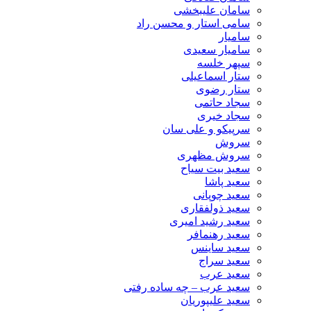
سامان علیبخشی
سامی استار و محسن راد
سامیار
سامیار سعیدی
سپهر خلسه
ستار اسماعیلی
ستار رضوی
سجاد حاتمی
سجاد خیری
سرپیکو و علی سان
سروش
سروش مظهری
سعید بیت سیاح
سعید پاشا
سعید چوپانی
سعید ذولفقاری
سعید رشید امیری
سعید رهنمافر
سعید ساینس
سعید سراج
سعید عرب
سعید عرب – چه ساده رفتی
سعید علیپوریان