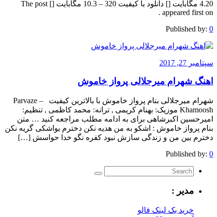
4.20 مگابایت [] دانلود با کیفیت 320 – 10.3 مگابایت [] The post
appeared first on .
Published by:
0
سپتامبر 27, 2017
اهنگ شهرام میرجلالی پرواز خاموش
شهرام میرجلالی بنام پرواز خاموش با بالاترین کیفیت – Parvaze
Khamoosh موزیک: بهنام کریمی , ترانه: محمد کاظمی , تنظیم:
امیرحسین اکبرشاهی برای به ادامه مطلب مراجعه کنید … متن
بنام پرواز خاموش : اشکو به من هدیه نکن دخترم یواشکی گریه نکن
دخترم بین من و زندگی سازش نبود کفره نگو خدا حواسش […]
Published by:
0
مدیر :
خرید بک لینک فالو