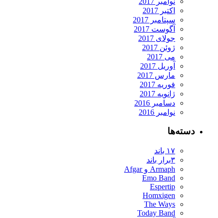
نوامبر 2017
اکتبر 2017
سپتامبر 2017
آگوست 2017
جولای 2017
ژوئن 2017
می 2017
آوریل 2017
مارس 2017
فوریه 2017
ژانویه 2017
دسامبر 2016
نوامبر 2016
دسته‌ها
۱۷ باند
۳برار باند
Armaph و Afgar
Emo Band
Espertip
Homxigen
The Ways
Today Band