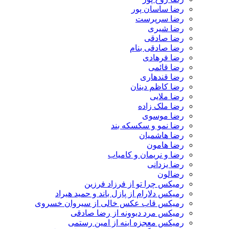
رضا ساسان پور
رضا سرپرست
رضا شیری
رضا صادقی
رضا صادقی بنام
رضا فرهادی
رضا قائمی
رضا قندهاری
رضا کاظم دینان
رضا ملایی
رضا ملک زاده
رضا موسوی
رضا نمو و سکسکه بند
رضا هاشمیان
رضا هامون
رضا و نریمان و کامیاب
رضا یزدانی
رضالون
رمیکس چرا تو از فرزاد فرزین
رمیکس دلارام از پازل باند و حمید هیراد
رمیکس قاب عکس خالی از سیروان خسروی
رمیکس مرد دیوونه از رضا صادقی
رمیکس معجزه اینه از امین رستمی