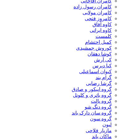
کامران آقاخانی
کامران رسول زاده
کامران مولایی
کامروز فتحی
کاوه آفاق
کاوه ایرانی
کلمست
کمیل احتشام
کوروش جمشیدی
کوشا دهقان
کی آرش
کیا دپرس
کیوان اسماعیلی
گرام بند
گرشا رضایی
گروه اپیکور و صادق
گروه باتری و کلونل
گروه پالت
گروه دنگ شو
گروه سان دارک باند
گروه سون
لیون
مازیار فلاحی
ماکان باند