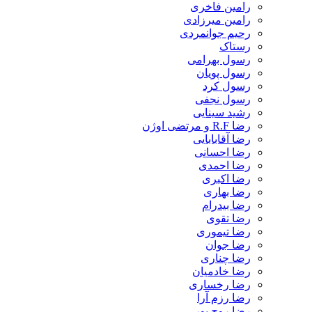
رامین فاخری
رامین میرزادی
رحیم جوانمردی
رستاک
رسول بهرامی
رسول پویان
رسول کرد
رسول نجفی
رشید سینایی
رضا R.F و مرتضی اوژن
رضا آقابابایی
رضا احسانی
رضا احمدی
رضا اکبری
رضا بهاری
رضا بیدرام
رضا تقوی
رضا تیموری
رضا جوان
رضا چناری
رضا خادمیان
رضا رخساری
رضا رزم آرا
رضا روح پور