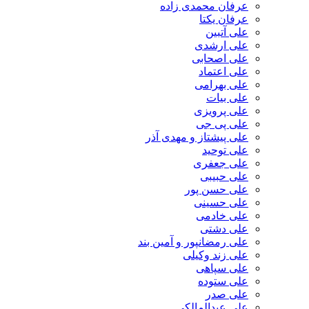
عرفان محمدی زاده
عرفان یکتا
علی آتبین
علی ارشدی
علی اصحابی
علی اعتماد
علی بهرامی
علی بیات
علی پرویزی
علی پی جی
علی پیشتاز و مهدی آذر
علی توحید
علی جعفری
علی حبیبی
علی حسن پور
علی حسینی
علی خادمی
علی دشتی
علی رمضانپور و آمین بند
علی زند وکیلی
علی سپاهی
علی ستوده
علی صدر
علی عبدالمالکی