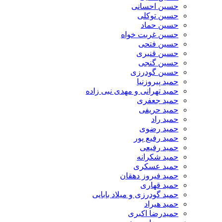
حسین احسانی
حسین توکلی
حسین حماد
حسین غربت خواه
حسین فتحی
حسین قنبری
حسین گنجی
حسین گودرزی
حمید پیروزنیا
حمید تهرانی و مهدی نبی زاده
حمید جعفری
حمید حریفی
حمید راد
حمید رضوی
حمید رفیع پور
حمید رفیعی
حمید شکرانه
حمید عسکری
حمید فیروز دهقان
حمید قهاری
حمید گودرزی و میلاد بابایی
حمید هیراد
حمیدرضا اکبری