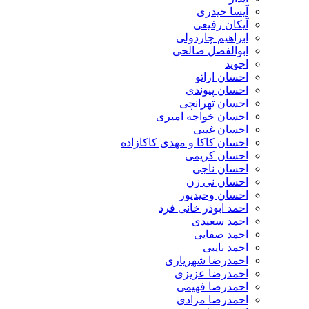
آیسا حیدری
آیکان رفیعی
ابراهیم چاردولی
ابوالفضل صالحی
اجوید
احسان اراتو
احسان پیوندی
احسان تهرانچی
احسان خواجه امیری
احسان غیبی
احسان کاکا و مهدی کاکازاده
احسان کریمی
احسان ناجی
احسان نی زن
احسان وحیدپور
احمد ابوذر خانی فرد
احمد سعیدی
احمد صفایی
احمد نایبی
احمدرضا شهریاری
احمدرضا عزیزی
احمدرضا فهیمی
احمدرضا مرادی