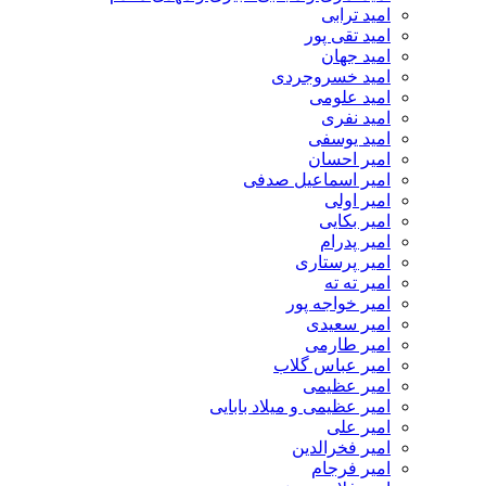
امید ترابی
امید تقی پور
امید جهان
امید خسروجردی
امید علومی
امید نفری
امید یوسفی
امیر احسان
امیر اسماعیل صدفی
امیر اولی
امیر بکایی
امیر پدرام
امیر پرستاری
امیر ته ته
امیر خواجه پور
امیر سعیدی
امیر طارمی
امیر عباس گلاب
امیر عظیمی
امیر عظیمی و میلاد بابایی
امیر علی
امیر فخرالدین
امیر فرجام