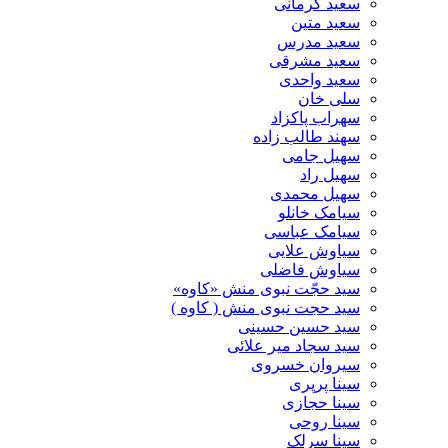
سعید کرمانی
سعید متین
سعید مدرس
سعید مشرقی
سعید واحدی
سلی خان
سهراب پاکزاد
سهند طالب زاده
سهیل جامی
سهیل راد
سهیل محمدی
سیامک خانلو
سیامک عباسی
سیاوش علایی
سیاوش فاضلی
سید حجّت نبوی منش «کاوه»
سید حجت نبوی منش ( کاوه )
سید حسین حسینى
سید سجاد میر علائی
سیروان خسروی
سینا پرپری
سینا حجازی
سینا روحی
سینا سرلک