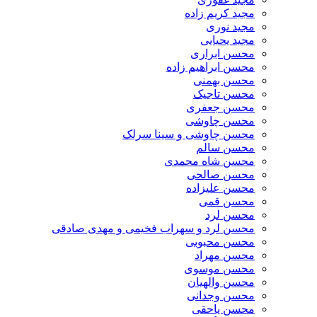
مجید کریم زاده
مجید نوری
مجید یحیایی
محسن ابراری
محسن ابراهیم زاده
محسن بهمنی
محسن تاجیک
محسن جعفری
محسن چاوشی
محسن چاوشی و سینا سرلک
محسن سالم
محسن شاه محمدی
محسن صالحی
محسن علیزاده
محسن قمی
محسن لرد
محسن لرد و سهراب فخیمی و مهدی صادقی
محسن محبوبی
محسن مهراد
محسن موسوی
محسن والهیان
محسن وجدانی
محسن یاحقی