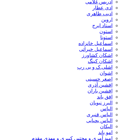
ادریس غلامی
ادی عطار
ادیب طاهری
اروین
استاد ایرج
استون
استونا
اسماعیل خانزاده
اسماعیل خیراتی
اشکان کشاورز
اشکان کینگ
اشلی.ک و بی رپ
اشوان
اصغر حسینی
افشین آذری
افشین باران
افق باند
البرز نبویان
الیاس
الیاس قنبرى
الیاس یحیایی
الیکان
امو باند
امید آمری و مجتبی کبیری و مهدى مقدم