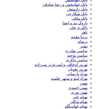
بابک جهانبخش و رضا صادقی
بابک رادمنش
بابک شکارچی
بابک مافی
باروک بند و ایضا
باکتری خان
باهر
بردیا مقدم
برسام
بشیر
بنیامین بهادری
بنیامین توحید
بنیامین ذاکری
بهروز اوجاقی و امیرعزیز میرزاده
بهروز نقویان
بهزاد پارسایی
بهزاد لیتو و سپهر خلسه
بهمن
بهمن احمدی
بهمن نوری
بهنام بانی
بهنام توکلی
بهنام جهانبیگلو