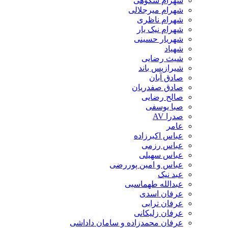
شهرام شکوهی
شهرام میرجلالی
شهرام ناظری
شهرام نیک یار
شهریار حسینی
شهیاد
شیث رضایی
شیرازیس باند
صادق آبان
صادق صفدریان
صالح رضایی
صبا یوسفی
صدرا AV
عامر
عباس اکبرزاده
عباس رزمی
عباس سهیلی
عباس و امین پوررضی
عبد نیک
عبدالله طهماسبی‎
عرفان اسدی
عرفان ترابی
عرفان زلیکانی
عرفان محمدزاده و سامان داداشی