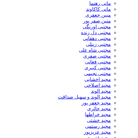
مانی رهنما
مانی کاکاوند
مبین جعفری
متین صفر پور
مجتبی اورنگی
مجتبی دل زنده
مجتبی دهقانی
مجتبی زینلی
مجتبی شاه علی
مجتبی صفری
مجتبی فغانی
مجتبی کبیری
مجتبی نجیمی
مجید اخشابی
مجید اصلاحی
مجید الوند‎
مجید الوند و سهیل صداقت
مجید جعفر پور
مجید حائری
مجید خراطها
مجید خشتی
مجید رستمی
مجید عزیزپور
مجید غفوری