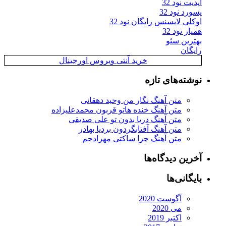
آپدیت نود 32
پسورد نود 32
اوکلی لایسنس رایگان نود 32
همیار نود 32
بهترین سئو
رایگان
خرید آنتی ویروس اورجینال
نوشته‌های تازه
متن آهنگ نگار من وحید دهقانی
متن آهنگ خنده هاتو قربون محمدعلیزاده
متن آهنگ دریا بدون تو علی صدیقی
متن آهنگ آفتابگردون بردیا بهادر
متن آهنگ چرا ساکتی مهرادجم
آخرین دیدگاه‌ها
بایگانی‌ها
آگوست 2020
می 2020
اکتبر 2019