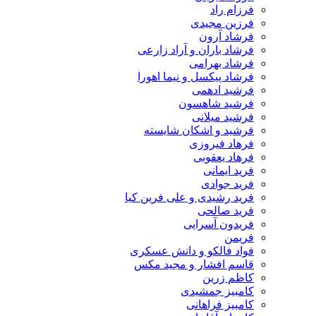
فرزام راد
فرزین مجیدی
فرشاد آرون
فرشاد باران و آراد زارعی
فرشاد بهرامی
فرشاد پیکسل و نیما اهورا
فرشید ادهمی
فرشید شاهسون
فرشید میلانی
فرشید و اشکان شایسته
فرهاد فیروزی
فرهاد یعقوبی
فرید ایمانی
فرید جوادی
فرید رشیدی و علی فرین کیا
فرید صالحی
فریدون آسرایی
فریمن
فواد فالکو و دانش عسکری
قاسم افشار و مجید مکس
کاظم زرین
کامبیز جمشیدی
کامبیز فراهانی