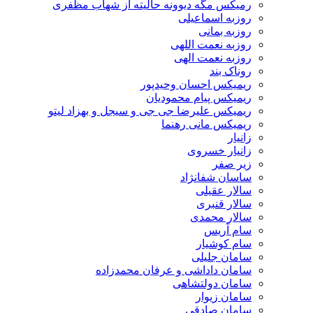
رمیکس مگه دیوونه حالیته از شهاب مظفری
روزبه اسماعیلی
روزبه بمانی
روزبه نعمت اللهی
روزبه نعمت الهی
روناک بند
ریمیکس احسان وحیدپور
ریمیکس پیام محمودیان
ریمیکس علیرضا جی جی و سیجل و بهزاد لیتو
ریمیکس مانی رهنما
زانیار
زانیار خسروی
زیر صفر
ساسان شفانژاد
سالار عقیلی
سالار قنبری
سالار محمدی
سام آریس
سام کوشیار
سامان جلیلی
سامان داداشی و عرفان محمدزاده
سامان دولتشاهی
سامان زیوار
سامان صادقی