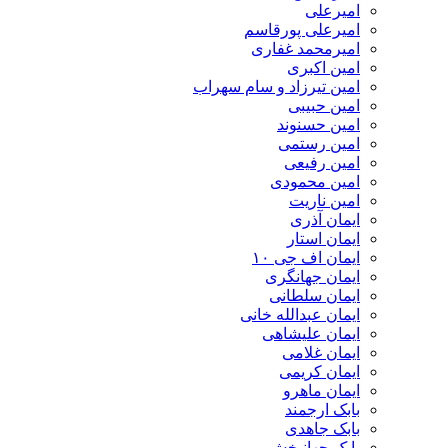
امیرعلی
امیرعلی پورقاسم
امیرمحمد غفاری
امین اکبری
امین تیرزاد و سام سهراب
امین حبیبی
امین حسنوند
امین رستمی
امین رفیعی
امین محمودی
امین ناریت
ایمان آذری
ایمان استار
ایمان اف جی ۱۰
ایمان جهانگری
ایمان سلطانی
ایمان عبدالله خانی
ایمان علیشاهی
ایمان غلامی
ایمان کریمی
ایمان ماهرو
بابک ارجمند
بابک جاهدی
بابک جهانبخش