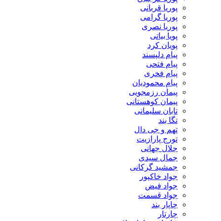
پوریا قربانی
پوریا گرامی
پوریا نصری
پویا بیاتی
پویان کرد
پیام دلپسند
پیام فتحی
پیام فخری
پیام محمودیان
پیمان رزمجویی
پیمان کوهستانی
تابان سلیمانی
تگا بند
تهم و جی دال
تورج پارازیت
جلال جهانی
جمال سیدی
جمشید گرکانی
جواد خاکپور
جواد فیض
جواد قسمت
چاپار بند
چارتار