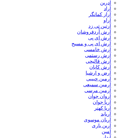
آدرین
آراد
آراز کمانگر
آراو
آرتین تی زد
آرش آردفروشان
آرش ای پی
آرش ای پی و مسیح
آرش خامسی
آرش رستمی
آرش قالیچی
آرش کایان
​آرض و ارشیا
آرمین حبیبی
آرمین سمیعی
آرمین مرسی
آروان جوان
آریا جوان
آریا کهتر
آریابد
آریان موسوی
آرین یاری
آمین
آیدار