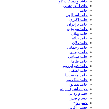
حاشا و پویا تات لاو
حافظ آهودشتی
حامد
حامد اسدالهی
حامد اکبری
حامد برادران
حامد بهروزی
حامد پهلان
حامد حاتم
حامد دلان
حامد رحمانی
حامد زمانی
حامد سیاهی
حامد طاها
حامد قهرایی پور
حامد لطفی
حامد محضرنیا
حامد ملک پور
حامد همایون
حجت اشرف زاده
حسام ردایی
حسام صدر
حسن تاج
حسین آقایی