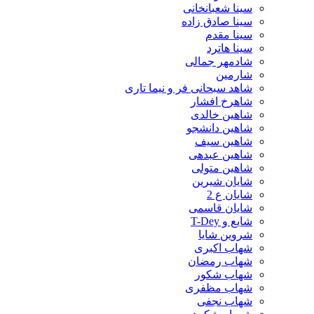
سینا شعبانخانی
سینا صادق زاده
سینا مقدم
سینا هاترد
شادمهر جمالی
شارمین
شاهد سبحانی فر و نیما تاری
شاهرخ افشار
شاهین خالدی
شاهین دانشجو
شاهین سیف
شاهین عبدهی
شاهین متولی
شایان شیرین
شایان ع 2
شایان قاسمی
شایع و T-Dey
شروین شایا
شهاب اکبری
شهاب رمضان
شهاب شکور
شهاب مظفری
شهاب نجفی