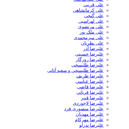
علی قریبی
علی کرمانشاهی
علی گنجی
علی لهراسبی
علی مرتضوی
علی ملک پور
علی میرمحمدی
علی نظریان
علیرضا آذر
علیرضا حسینی
علیرضا روزگار
علیرضا طلیسچی
علیرضا طلیسچی و سعید آتانی
علیرضا ظریف
علیرضا عباسی
علیرضا قاضی
علیرضا قربانی
علیرضا قنبر
علیرضا لاجوردی
علیرضا منصوری فرد
علیرضا مهدیان
علیرضا مهرکام
علیرضا ندرلو