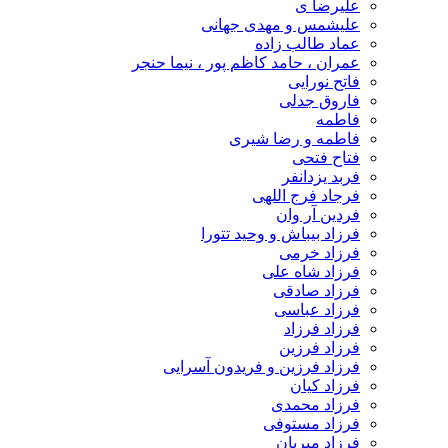
علیرضا ی
علیشمس و مهدی جهانی
عماد طالب زاده
عمران ، حامد کاظم پور ، نیما حنجر
فاتح نورایی
فاروق جدلی
فاطمه
فاطمه و رضا شیری
فتاح فتحی
فربد یزدانفر
فرجاد فرج اللهی
فردین آر وان
فرزاد بیباش و وحید تتورا
فرزاد خرمی
فرزاد شاه علی
فرزاد صادقی
فرزاد عباسی
فرزاد فرزاد
فرزاد فرزین
فرزاد فرزین و فریدون آسرایی
فرزاد کیان
فرزاد محمدی
فرزاد مستوفی
فرزاد میریان