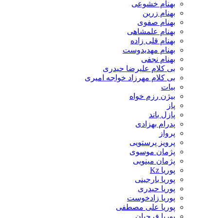
بهنام خشوعی
بهنام زرین
بهنام صفوی
بهنام علمشاهی
بهنام قلی زاده
بهنام مهدیدوست
بهنام نجفی
بی کلام علیرضا حیدری
بی کلام مهرزاد خواجه امیری
بیات
بیژن رزم خواه
پاز
پازل باند
پدرام بهزادی
پرواز
پرویز پرستویی
پژمان موسوی
پژمان مینویی
پوریا Kz
پوریا بارجینی
پوریا حیدری
پوریا زادخوست
پوریا علی مصطفی
پوریا فرجیان