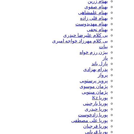
بهنام زرین
بهنام صفوی
بهنام علمشاهی
بهنام قلی زاده
بهنام مهدیدوست
بهنام نجفی
بی کلام علیرضا حیدری
بی کلام مهرزاد خواجه امیری
بیات
بیژن رزم خواه
پاز
پازل باند
پدرام بهزادی
پرواز
پرویز پرستویی
پژمان موسوی
پژمان مینویی
پوریا Kz
پوریا بارجینی
پوریا حیدری
پوریا زادخوست
پوریا علی مصطفی
پوریا فرجیان
پوریا قربانی