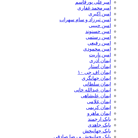
امیرعلی پورقاسم
امیرمحمد غفاری
امین اکبری
امین تیرزاد و سام سهراب
امین حبیبی
امین حسنوند
امین رستمی
امین رفیعی
امین محمودی
امین ناریت
ایمان آذری
ایمان استار
ایمان اف جی ۱۰
ایمان جهانگری
ایمان سلطانی
ایمان عبدالله خانی
ایمان علیشاهی
ایمان غلامی
ایمان کریمی
ایمان ماهرو
بابک ارجمند
بابک جاهدی
بابک جهانبخش
بابک جهانبخش و رضا صادقی