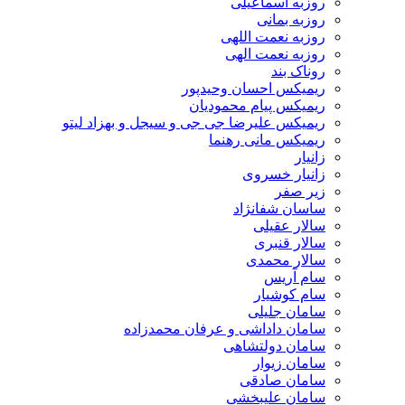
روزبه اسماعیلی
روزبه بمانی
روزبه نعمت اللهی
روزبه نعمت الهی
روناک بند
ریمیکس احسان وحیدپور
ریمیکس پیام محمودیان
ریمیکس علیرضا جی جی و سیجل و بهزاد لیتو
ریمیکس مانی رهنما
زانیار
زانیار خسروی
زیر صفر
ساسان شفانژاد
سالار عقیلی
سالار قنبری
سالار محمدی
سام آریس
سام کوشیار
سامان جلیلی
سامان داداشی و عرفان محمدزاده
سامان دولتشاهی
سامان زیوار
سامان صادقی
سامان علیبخشی