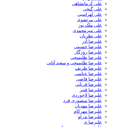
علی کرمانشاهی
علی گنجی
علی لهراسبی
علی مرتضوی
علی ملک پور
علی میرمحمدی
علی نظریان
علیرضا آذر
علیرضا حسینی
علیرضا روزگار
علیرضا طلیسچی
علیرضا طلیسچی و سعید آتانی
علیرضا ظریف
علیرضا عباسی
علیرضا قاضی
علیرضا قربانی
علیرضا قنبر
علیرضا لاجوردی
علیرضا منصوری فرد
علیرضا مهدیان
علیرضا مهرکام
علیرضا ندرلو
علیرضا ی