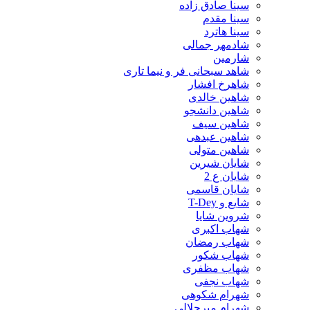
سینا صادق زاده
سینا مقدم
سینا هاترد
شادمهر جمالی
شارمین
شاهد سبحانی فر و نیما تاری
شاهرخ افشار
شاهین خالدی
شاهین دانشجو
شاهین سیف
شاهین عبدهی
شاهین متولی
شایان شیرین
شایان ع 2
شایان قاسمی
شایع و T-Dey
شروین شایا
شهاب اکبری
شهاب رمضان
شهاب شکور
شهاب مظفری
شهاب نجفی
شهرام شکوهی
شهرام میرجلالی