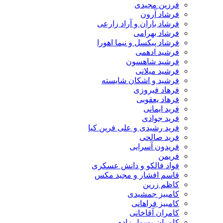
فرزین مجیدی
فرشاد آرون
فرشاد باران و آراد زارعی
فرشاد بهرامی
فرشاد پیکسل و نیما اهورا
فرشید ادهمی
فرشید شاهسون
فرشید میلانی
فرشید و اشکان شایسته
فرهاد فیروزی
فرهاد یعقوبی
فرید ایمانی
فرید جوادی
فرید رشیدی و علی فرین کیا
فرید صالحی
فریدون آسرایی
فریمن
فواد فالکو و دانش عسکری
قاسم افشار و مجید مکس
کاظم زرین
کامبیز جمشیدی
کامبیز فراهانی
کامران آقاخانی
کامران رسول زاده