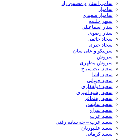
سامی استار و محسن راد
سامیار
سامیار سعیدی
سپهر خلسه
ستار اسماعیلی
ستار رضوی
سجاد حاتمی
سجاد خیری
سرپیکو و علی سان
سروش
سروش مظهری
سعید بیت سیاح
سعید پاشا
سعید چوپانی
سعید ذولفقاری
سعید رشید امیری
سعید رهنمافر
سعید ساینس
سعید سراج
سعید عرب
سعید عرب – چه ساده رفتی
سعید علیپوریان
سعید کرمانی
سعید متین