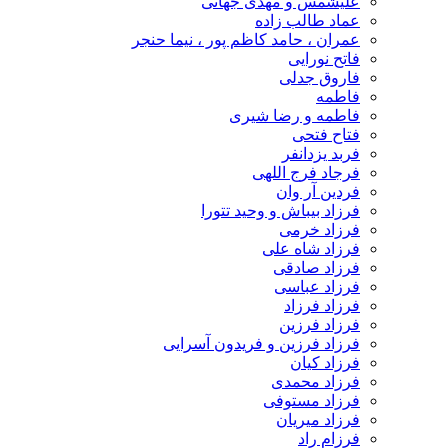
علیشمس و مهدی جهانی
عماد طالب زاده
عمران ، حامد کاظم پور ، نیما حنجر
فاتح نورایی
فاروق جدلی
فاطمه
فاطمه و رضا شیری
فتاح فتحی
فربد یزدانفر
فرجاد فرج اللهی
فردین آر وان
فرزاد بیباش و وحید تتورا
فرزاد خرمی
فرزاد شاه علی
فرزاد صادقی
فرزاد عباسی
فرزاد فرزاد
فرزاد فرزین
فرزاد فرزین و فریدون آسرایی
فرزاد کیان
فرزاد محمدی
فرزاد مستوفی
فرزاد میریان
فرزام راد