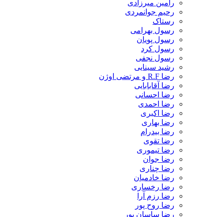
رامین میرزادی
رحیم جوانمردی
رستاک
رسول بهرامی
رسول پویان
رسول کرد
رسول نجفی
رشید سینایی
رضا R.F و مرتضی اوژن
رضا آقابابایی
رضا احسانی
رضا احمدی
رضا اکبری
رضا بهاری
رضا بیدرام
رضا تقوی
رضا تیموری
رضا جوان
رضا چناری
رضا خادمیان
رضا رخساری
رضا رزم آرا
رضا روح پور
رضا ساسان پور