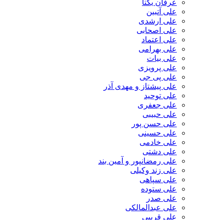
عرفان یکتا
علی آتبین
علی ارشدی
علی اصحابی
علی اعتماد
علی بهرامی
علی بیات
علی پرویزی
علی پی جی
علی پیشتاز و مهدی آذر
علی توحید
علی جعفری
علی حبیبی
علی حسن پور
علی حسینی
علی خادمی
علی دشتی
علی رمضانپور و آمین بند
علی زند وکیلی
علی سپاهی
علی ستوده
علی صدر
علی عبدالمالکی
علی قریبی