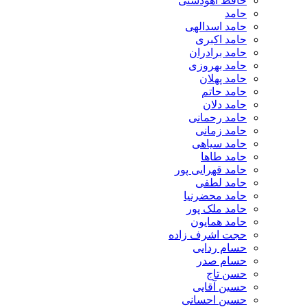
حافظ آهودشتی
حامد
حامد اسدالهی
حامد اکبری
حامد برادران
حامد بهروزی
حامد پهلان
حامد حاتم
حامد دلان
حامد رحمانی
حامد زمانی
حامد سیاهی
حامد طاها
حامد قهرایی پور
حامد لطفی
حامد محضرنیا
حامد ملک پور
حامد همایون
حجت اشرف زاده
حسام ردایی
حسام صدر
حسن تاج
حسین آقایی
حسین احسانی