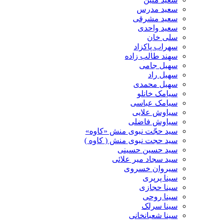
سعید مدرس
سعید مشرقی
سعید واحدی
سلی خان
سهراب پاکزاد
سهند طالب زاده
سهیل جامی
سهیل راد
سهیل محمدی
سیامک خانلو
سیامک عباسی
سیاوش علایی
سیاوش فاضلی
سید حجّت نبوی منش «کاوه»
سید حجت نبوی منش ( کاوه )
سید حسین حسینى
سید سجاد میر علائی
سیروان خسروی
سینا پرپری
سینا حجازی
سینا روحی
سینا سرلک
سینا شعبانخانی