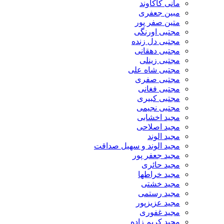
مانی کاکاوند
مبین جعفری
متین صفر پور
مجتبی اورنگی
مجتبی دل زنده
مجتبی دهقانی
مجتبی زینلی
مجتبی شاه علی
مجتبی صفری
مجتبی فغانی
مجتبی کبیری
مجتبی نجیمی
مجید اخشابی
مجید اصلاحی
مجید الوند‎
مجید الوند و سهیل صداقت
مجید جعفر پور
مجید حائری
مجید خراطها
مجید خشتی
مجید رستمی
مجید عزیزپور
مجید غفوری
مجید کریم زاده