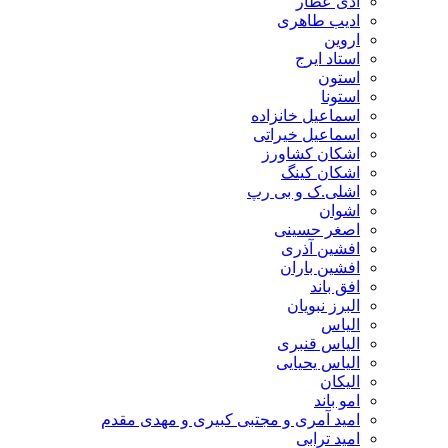
ادی عطار
ادیب طاهری
اروین
استاد ایرج
استون
استونا
اسماعیل خانزاده
اسماعیل خیراتی
اشکان کشاورز
اشکان کینگ
اشلی.ک و بی رپ
اشوان
اصغر حسینی
افشین آذری
افشین باران
افق باند
البرز نبویان
الیاس
الیاس قنبرى
الیاس یحیایی
الیکان
امو باند
امید آمری و مجتبی کبیری و مهدى مقدم
امید ترابی