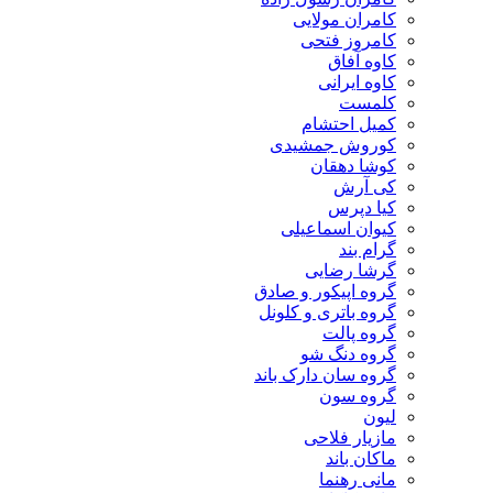
کامران مولایی
کامروز فتحی
کاوه آفاق
کاوه ایرانی
کلمست
کمیل احتشام
کوروش جمشیدی
کوشا دهقان
کی آرش
کیا دپرس
کیوان اسماعیلی
گرام بند
گرشا رضایی
گروه اپیکور و صادق
گروه باتری و کلونل
گروه پالت
گروه دنگ شو
گروه سان دارک باند
گروه سون
لیون
مازیار فلاحی
ماکان باند
مانی رهنما