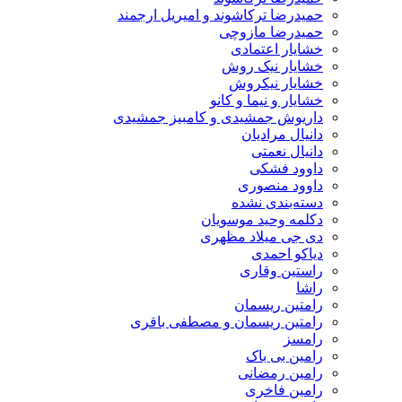
حمیدرضا ترکاشوند و امیریل ارجمند
حمیدرضا مازوچی
خشایار اعتمادی
خشایار نیک روش
خشایار نیکروش
خشایار و نیما و کانو
داریوش جمشیدی و کامبیز جمشیدی
دانیال مرادیان
دانیال نعمتی
داوود فشکی
داوود منصوری
دسته‌بندی نشده
دکلمه وحید موسویان
دی جی میلاد مظهری
دیاکو احمدی
راستین وقاری
راشا
رامتین ریسمان
رامتین ریسمان و مصطفی باقری
رامسز
رامین بی باک
رامین رمضانی
رامین فاخری