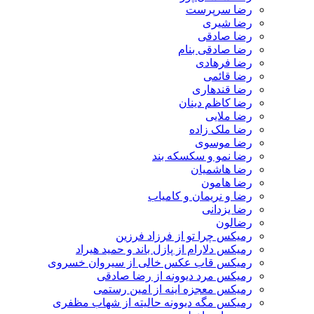
رضا سرپرست
رضا شیری
رضا صادقی
رضا صادقی بنام
رضا فرهادی
رضا قائمی
رضا قندهاری
رضا کاظم دینان
رضا ملایی
رضا ملک زاده
رضا موسوی
رضا نمو و سکسکه بند
رضا هاشمیان
رضا هامون
رضا و نریمان و کامیاب
رضا یزدانی
رضالون
رمیکس چرا تو از فرزاد فرزین
رمیکس دلارام از پازل باند و حمید هیراد
رمیکس قاب عکس خالی از سیروان خسروی
رمیکس مرد دیوونه از رضا صادقی
رمیکس معجزه اینه از امین رستمی
رمیکس مگه دیوونه حالیته از شهاب مظفری