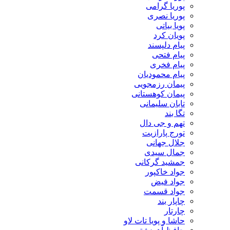
پوریا گرامی
پوریا نصری
پویا بیاتی
پویان کرد
پیام دلپسند
پیام فتحی
پیام فخری
پیام محمودیان
پیمان رزمجویی
پیمان کوهستانی
تابان سلیمانی
تگا بند
تهم و جی دال
تورج پارازیت
جلال جهانی
جمال سیدی
جمشید گرکانی
جواد خاکپور
جواد فیض
جواد قسمت
چاپار بند
چارتار
حاشا و پویا تات لاو