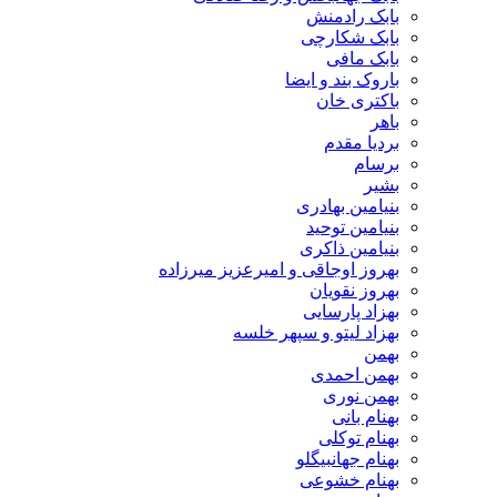
بابک رادمنش
بابک شکارچی
بابک مافی
باروک بند و ایضا
باکتری خان
باهر
بردیا مقدم
برسام
بشیر
بنیامین بهادری
بنیامین توحید
بنیامین ذاکری
بهروز اوجاقی و امیرعزیز میرزاده
بهروز نقویان
بهزاد پارسایی
بهزاد لیتو و سپهر خلسه
بهمن
بهمن احمدی
بهمن نوری
بهنام بانی
بهنام توکلی
بهنام جهانبیگلو
بهنام خشوعی