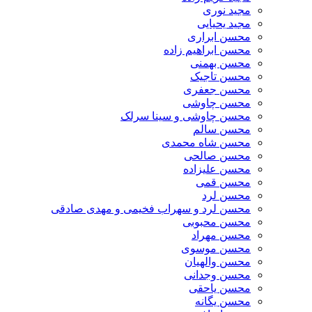
مجید نوری
مجید یحیایی
محسن ابراری
محسن ابراهیم زاده
محسن بهمنی
محسن تاجیک
محسن جعفری
محسن چاوشی
محسن چاوشی و سینا سرلک
محسن سالم
محسن شاه محمدی
محسن صالحی
محسن علیزاده
محسن قمی
محسن لرد
محسن لرد و سهراب فخیمی و مهدی صادقی
محسن محبوبی
محسن مهراد
محسن موسوی
محسن والهیان
محسن وجدانی
محسن یاحقی
محسن یگانه