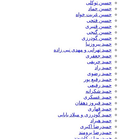
حسین توکلی
حسین حماد
حسین غربت خواه
حسین فتحی
حسین قنبری
حسین گنجی
حسین گودرزی
حمید پیروزنیا
حمید تهرانی و مهدی نبی زاده
حمید جعفری
حمید حریفی
حمید راد
حمید رضوی
حمید رفیع پور
حمید رفیعی
حمید شکرانه
حمید عسکری
حمید فیروز دهقان
حمید قهاری
حمید گودرزی و میلاد بابایی
حمید هیراد
حمیدرضا اکبری
حمیدرضا برومند
حمیدرضا ترکاشوند