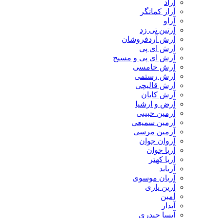
آراد
آراز کمانگر
آراو
آرتین تی زد
آرش آردفروشان
آرش ای پی
آرش ای پی و مسیح
آرش خامسی
آرش رستمی
آرش قالیچی
آرش کایان
​آرض و ارشیا
آرمین حبیبی
آرمین سمیعی
آرمین مرسی
آروان جوان
آریا جوان
آریا کهتر
آریابد
آریان موسوی
آرین یاری
آمین
آیدار
آیسا حیدری