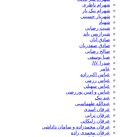
شهرام ناظری
شهرام نیک یار
شهریار حسینی
شهیاد
شیث رضایی
شیرازیس باند
صادق آبان
صادق صفدریان
صالح رضایی
صبا یوسفی
صدرا AV
عامر
عباس اکبرزاده
عباس رزمی
عباس سهیلی
عباس و امین پوررضی
عبد نیک
عبدالله طهماسبی‎
عرفان اسدی
عرفان ترابی
عرفان زلیکانی
عرفان محمدزاده و سامان داداشی
عرفان محمدی زاده