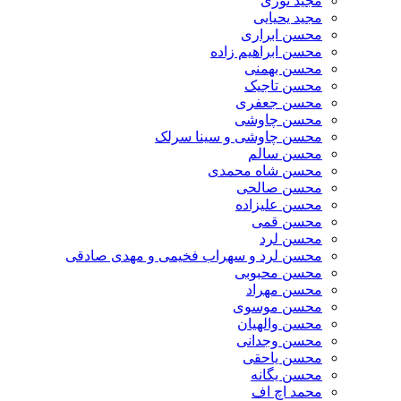
مجید نوری
مجید یحیایی
محسن ابراری
محسن ابراهیم زاده
محسن بهمنی
محسن تاجیک
محسن جعفری
محسن چاوشی
محسن چاوشی و سینا سرلک
محسن سالم
محسن شاه محمدی
محسن صالحی
محسن علیزاده
محسن قمی
محسن لرد
محسن لرد و سهراب فخیمی و مهدی صادقی
محسن محبوبی
محسن مهراد
محسن موسوی
محسن والهیان
محسن وجدانی
محسن یاحقی
محسن یگانه
محمد اچ اف