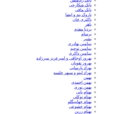
بابک رادمنش
بابک شکارچی
بابک مافی
باروک بند و ایضا
باکتری خان
باهر
بردیا مقدم
برسام
بشیر
بنیامین بهادری
بنیامین توحید
بنیامین ذاکری
بهروز اوجاقی و امیرعزیز میرزاده
بهروز نقویان
بهزاد پارسایی
بهزاد لیتو و سپهر خلسه
بهمن
بهمن احمدی
بهمن نوری
بهنام بانی
بهنام توکلی
بهنام جهانبیگلو
بهنام خشوعی
بهنام زرین