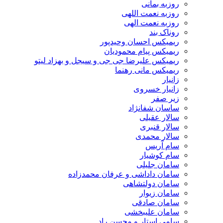
روزبه بمانی
روزبه نعمت اللهی
روزبه نعمت الهی
روناک بند
ریمیکس احسان وحیدپور
ریمیکس پیام محمودیان
ریمیکس علیرضا جی جی و سیجل و بهزاد لیتو
ریمیکس مانی رهنما
زانیار
زانیار خسروی
زیر صفر
ساسان شفانژاد
سالار عقیلی
سالار قنبری
سالار محمدی
سام آریس
سام کوشیار
سامان جلیلی
سامان داداشی و عرفان محمدزاده
سامان دولتشاهی
سامان زیوار
سامان صادقی
سامان علیبخشی
سامی استار و محسن راد