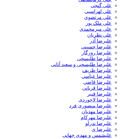
علی گنجی
علی لهراسبی
علی مرتضوی
علی ملک پور
علی میرمحمدی
علی نظریان
علیرضا آذر
علیرضا حسینی
علیرضا روزگار
علیرضا طلیسچی
علیرضا طلیسچی و سعید آتانی
علیرضا ظریف
علیرضا عباسی
علیرضا قاضی
علیرضا قربانی
علیرضا قنبر
علیرضا لاجوردی
علیرضا منصوری فرد
علیرضا مهدیان
علیرضا مهرکام
علیرضا ندرلو
علیرضا ی
علیشمس و مهدی جهانی