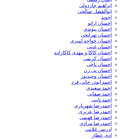
ابراهیم چاردولی
ابوالفضل صالحی
اجوید
احسان اراتو
احسان پیوندی
احسان تهرانچی
احسان خواجه امیری
احسان غیبی
احسان کاکا و مهدی کاکازاده
احسان کریمی
احسان ناجی
احسان نی زن
احسان وحیدپور
احمد ابوذر خانی فرد
احمد سعیدی
احمد صفایی
احمد نایبی
احمدرضا شهریاری
احمدرضا عزیزی
احمدرضا فهیمی
احمدرضا مرادی
ادریس غلامی
ادی عطار