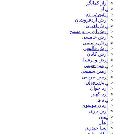
آراز کمانگر
آراو
آرتین تی زد
آرش آردفروشان
آرش ای پی
آرش ای پی و مسیح
آرش خامسی
آرش رستمی
آرش قالیچی
آرش کایان
​آرض و ارشیا
آرمین حبیبی
آرمین سمیعی
آرمین مرسی
آروان جوان
آریا جوان
آریا کهتر
آریابد
آریان موسوی
آرین یاری
آمین
آیدار
آیسا حیدری
آیکان رفیعی