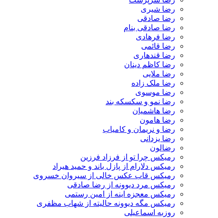
رضا شیری
رضا صادقی
رضا صادقی بنام
رضا فرهادی
رضا قائمی
رضا قندهاری
رضا کاظم دینان
رضا ملایی
رضا ملک زاده
رضا موسوی
رضا نمو و سکسکه بند
رضا هاشمیان
رضا هامون
رضا و نریمان و کامیاب
رضا یزدانی
رضالون
رمیکس چرا تو از فرزاد فرزین
رمیکس دلارام از پازل باند و حمید هیراد
رمیکس قاب عکس خالی از سیروان خسروی
رمیکس مرد دیوونه از رضا صادقی
رمیکس معجزه اینه از امین رستمی
رمیکس مگه دیوونه حالیته از شهاب مظفری
روزبه اسماعیلی