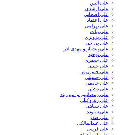
علی آتبین
علی ارشدی
علی اصحابی
علی اعتماد
علی بهرامی
علی بیات
علی پرویزی
علی پی جی
علی پیشتاز و مهدی آذر
علی توحید
علی جعفری
علی حبیبی
علی حسن پور
علی حسینی
علی خادمی
علی دشتی
علی رمضانپور و آمین بند
علی زند وکیلی
علی سپاهی
علی ستوده
علی صدر
علی عبدالمالکی
علی قریبی
علی کرمانشاهی