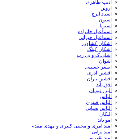
ادیب طاهری
اروین
استاد ایرج
استون
استونا
اسماعیل خانزاده
اسماعیل خیراتی
اشکان کشاورز
اشکان کینگ
اشلی.ک و بی رپ
اشوان
اصغر حسینی
افشین آذری
افشین باران
افق باند
البرز نبویان
الیاس
الیاس قنبرى
الیاس یحیایی
الیکان
امو باند
امید آمری و مجتبی کبیری و مهدى مقدم
امید ترابی
امید تقی پور