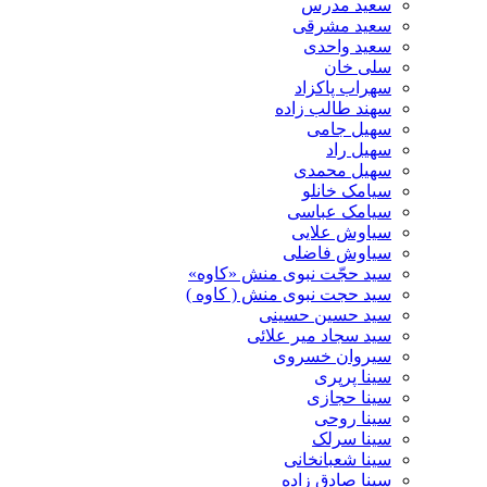
سعید مدرس
سعید مشرقی
سعید واحدی
سلی خان
سهراب پاکزاد
سهند طالب زاده
سهیل جامی
سهیل راد
سهیل محمدی
سیامک خانلو
سیامک عباسی
سیاوش علایی
سیاوش فاضلی
سید حجّت نبوی منش «کاوه»
سید حجت نبوی منش ( کاوه )
سید حسین حسینى
سید سجاد میر علائی
سیروان خسروی
سینا پرپری
سینا حجازی
سینا روحی
سینا سرلک
سینا شعبانخانی
سینا صادق زاده