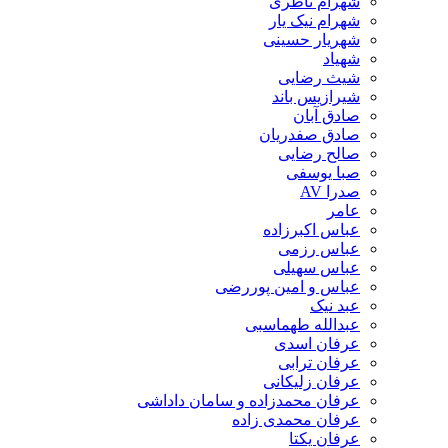
شهرام ناظری
شهرام نیک یار
شهریار حسینی
شهیاد
شیث رضایی
شیرازیس باند
صادق آبان
صادق صفدریان
صالح رضایی
صبا یوسفی
صدرا AV
عامر
عباس اکبرزاده
عباس رزمی
عباس سهیلی
عباس و امین پوررضی
عبد نیک
عبدالله طهماسبی‎
عرفان اسدی
عرفان ترابی
عرفان زلیکانی
عرفان محمدزاده و سامان داداشی
عرفان محمدی زاده
عرفان یکتا