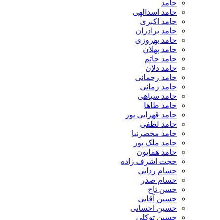
حامد
حامد اسدالهی
حامد اکبری
حامد برادران
حامد بهروزی
حامد پهلان
حامد حاتم
حامد دلان
حامد رحمانی
حامد زمانی
حامد سیاهی
حامد طاها
حامد قهرایی پور
حامد لطفی
حامد محضرنیا
حامد ملک پور
حامد همایون
حجت اشرف زاده
حسام ردایی
حسام صدر
حسن تاج
حسین آقایی
حسین احسانی
حسین توکلی