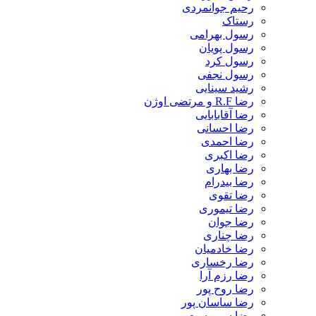
رحیم جوانمردی
رستاک
رسول بهرامی
رسول پویان
رسول کرد
رسول نجفی
رشید سینایی
رضا R.F و مرتضی اوژن
رضا آقابابایی
رضا احسانی
رضا احمدی
رضا اکبری
رضا بهاری
رضا بیدرام
رضا تقوی
رضا تیموری
رضا جوان
رضا چناری
رضا خادمیان
رضا رخساری
رضا رزم آرا
رضا روح پور
رضا ساسان پور
رضا سرپرست