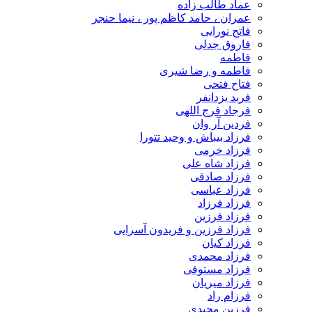
عماد طالب زاده
عمران ، حامد کاظم پور ، نیما حنجر
فاتح نورایی
فاروق جدلی
فاطمه
فاطمه و رضا شیری
فتاح فتحی
فربد یزدانفر
فرجاد فرج اللهی
فردین آر وان
فرزاد بیباش و وحید تتورا
فرزاد خرمی
فرزاد شاه علی
فرزاد صادقی
فرزاد عباسی
فرزاد فرزاد
فرزاد فرزین
فرزاد فرزین و فریدون آسرایی
فرزاد کیان
فرزاد محمدی
فرزاد مستوفی
فرزاد میریان
فرزام راد
فرزین مجیدی