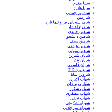
سینا مقدم
سینا هاترد
شادمهر جمالی
شارمین
شاهد سبحانی فر و نیما تاری
شاهرخ افشار
شاهین خالدی
شاهین دانشجو
شاهین سیف
شاهین عبدهی
شاهین متولی
شایان شیرین
شایان ع 2
شایان قاسمی
شایع و T-Dey
شروین شایا
شهاب اکبری
شهاب رمضان
شهاب شکور
شهاب مظفری
شهاب نجفی
شهرام شکوهی
شهرام میرجلالی