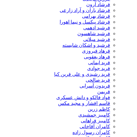
فرشاد آرون
فرشاد باران و آراد زارعی
فرشاد بهرامی
فرشاد پیکسل و نیما اهورا
فرشید ادهمی
فرشید شاهسون
فرشید میلانی
فرشید و اشکان شایسته
فرهاد فیروزی
فرهاد یعقوبی
فرید ایمانی
فرید جوادی
فرید رشیدی و علی فرین کیا
فرید صالحی
فریدون آسرایی
فریمن
فواد فالکو و دانش عسکری
قاسم افشار و مجید مکس
کاظم زرین
کامبیز جمشیدی
کامبیز فراهانی
کامران آقاخانی
کامران رسول زاده