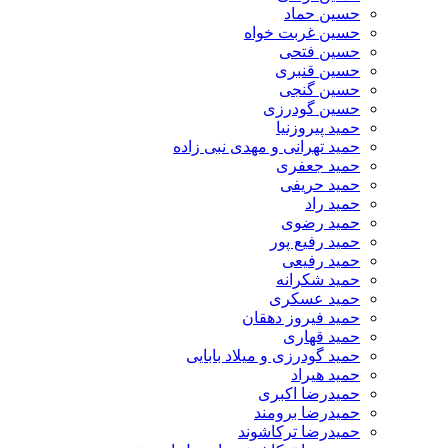
حسین حماد
حسین غربت خواه
حسین فتحی
حسین قنبری
حسین گنجی
حسین گودرزی
حمید پیروزنیا
حمید تهرانی و مهدی نبی زاده
حمید جعفری
حمید حریفی
حمید راد
حمید رضوی
حمید رفیع پور
حمید رفیعی
حمید شکرانه
حمید عسکری
حمید فیروز دهقان
حمید قهاری
حمید گودرزی و میلاد بابایی
حمید هیراد
حمیدرضا اکبری
حمیدرضا برومند
حمیدرضا ترکاشوند