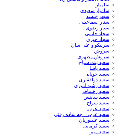
سامیار
سامیار سعیدی
سپهر خلسه
ستار اسماعیلی
ستار رضوی
سجاد حاتمی
سجاد خیری
سرپیکو و علی سان
سروش
سروش مظهری
سعید بیت سیاح
سعید پاشا
سعید چوپانی
سعید ذولفقاری
سعید رشید امیری
سعید رهنمافر
سعید ساینس
سعید سراج
سعید عرب
سعید عرب – چه ساده رفتی
سعید علیپوریان
سعید کرمانی
سعید متین