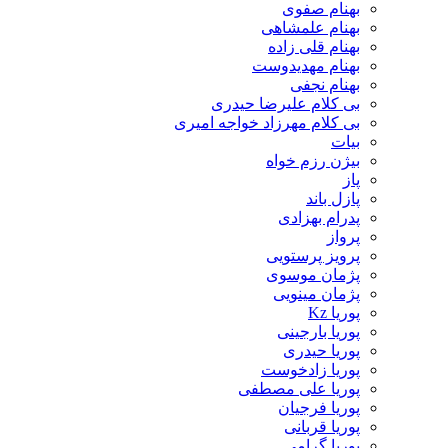
بهنام صفوی
بهنام علمشاهی
بهنام قلی زاده
بهنام مهدیدوست
بهنام نجفی
بی کلام علیرضا حیدری
بی کلام مهرزاد خواجه امیری
بیات
بیژن رزم خواه
پاز
پازل باند
پدرام بهزادی
پرواز
پرویز پرستویی
پژمان موسوی
پژمان مینویی
پوریا Kz
پوریا بارجینی
پوریا حیدری
پوریا زادخوست
پوریا علی مصطفی
پوریا فرجیان
پوریا قربانی
پوریا گرامی