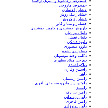
حمیدرضا ترکاشوند و امیریل ارجمند
حمیدرضا مازوچی
خشایار اعتمادی
خشایار نیک روش
خشایار نیکروش
خشایار و نیما و کانو
داریوش جمشیدی و کامبیز جمشیدی
دانیال مرادیان
دانیال نعمتی
داوود فشکی
داوود منصوری
دسته‌بندی نشده
دکلمه وحید موسویان
دی جی میلاد مظهری
دیاکو احمدی
راستین وقاری
راشا
رامتین ریسمان
رامتین ریسمان و مصطفی باقری
رامسز
رامین بی باک
رامین رمضانی
رامین فاخری
رامین میرزادی