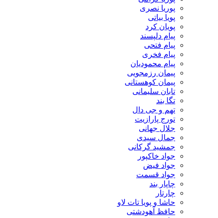
پوریا نصری
پویا بیاتی
پویان کرد
پیام دلپسند
پیام فتحی
پیام فخری
پیام محمودیان
پیمان رزمجویی
پیمان کوهستانی
تابان سلیمانی
تگا بند
تهم و جی دال
تورج پارازیت
جلال جهانی
جمال سیدی
جمشید گرکانی
جواد خاکپور
جواد فیض
جواد قسمت
چاپار بند
چارتار
حاشا و پویا تات لاو
حافظ آهودشتی