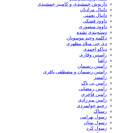
داریوش جمشیدی و کامبیز جمشیدی
دانیال مرادیان
دانیال نعمتی
داوود فشکی
داوود منصوری
دسته‌بندی نشده
دکلمه وحید موسویان
دی جی میلاد مظهری
دیاکو احمدی
راستین وقاری
راشا
رامتین ریسمان
رامتین ریسمان و مصطفی باقری
رامسز
رامین بی باک
رامین رمضانی
رامین فاخری
رامین میرزادی
رحیم جوانمردی
رستاک
رسول بهرامی
رسول پویان
رسول کرد