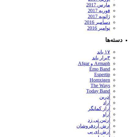
مارس 2017
فوریه 2017
ژانویه 2017
دسامبر 2016
نوامبر 2016
دسته‌ها
۱۷ باند
۳برار باند
Armaph و Afgar
Emo Band
Espertip
Homxigen
The Ways
Today Band
آدرین
آراد
آراز کمانگر
آراو
آرتین تی زد
آرش آردفروشان
آرش ای پی