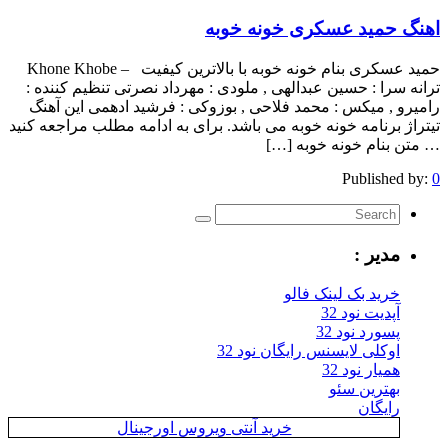
اهنگ حمید عسکری خونه خوبه
حمید عسکری بنام خونه خوبه با بالاترین کیفیت – Khone Khobe
ترانه سرا : حسین عبدالهی , ملودی : مهرداد نصرتی تنظیم کننده :
رامیرو , میکس : محمد فلاحی , بوزوکی : فرشید ادهمی این آهنگ
تیتراژ برنامه خونه خوبه می باشد. برای به ادامه مطلب مراجعه کنید
… متن بنام خونه خوبه […]
Published by:
0
مدیر :
خرید بک لینک فالو
آپدیت نود 32
پسورد نود 32
اوکلی لایسنس رایگان نود 32
همیار نود 32
بهترین سئو
رایگان
خرید آنتی ویروس اورجینال