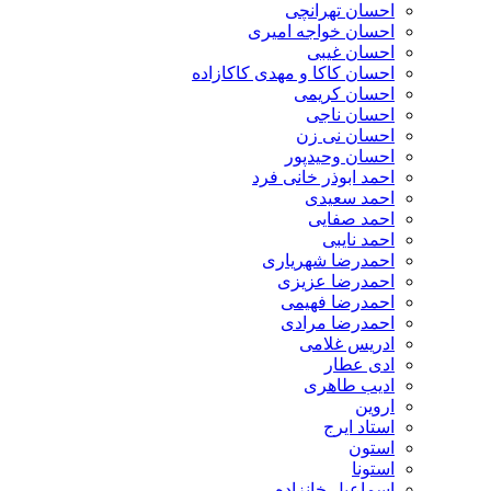
احسان تهرانچی
احسان خواجه امیری
احسان غیبی
احسان کاکا و مهدی کاکازاده
احسان کریمی
احسان ناجی
احسان نی زن
احسان وحیدپور
احمد ابوذر خانی فرد
احمد سعیدی
احمد صفایی
احمد نایبی
احمدرضا شهریاری
احمدرضا عزیزی
احمدرضا فهیمی
احمدرضا مرادی
ادریس غلامی
ادی عطار
ادیب طاهری
اروین
استاد ایرج
استون
استونا
اسماعیل خانزاده