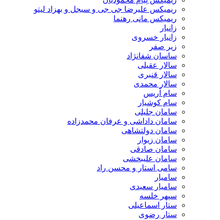
ریمیکس علیرضا جی جی و سیجل و بهزاد لیتو
ریمیکس مانی رهنما
زانیار
زانیار خسروی
زیر صفر
ساسان شفانژاد
سالار عقیلی
سالار قنبری
سالار محمدی
سام آریس
سام کوشیار
سامان جلیلی
سامان داداشی و عرفان محمدزاده
سامان دولتشاهی
سامان زیوار
سامان صادقی
سامان علیبخشی
سامی استار و محسن راد
سامیار
سامیار سعیدی
سپهر خلسه
ستار اسماعیلی
ستار رضوی