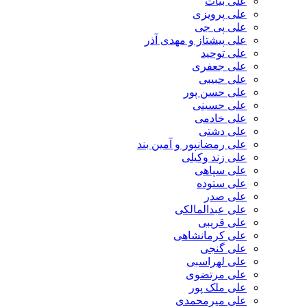
علی بیات
علی پرویزی
علی پی جی
علی پیشتاز و مهدی آذر
علی توحید
علی جعفری
علی حبیبی
علی حسن پور
علی حسینی
علی خادمی
علی دشتی
علی رمضانپور و آمین بند
علی زند وکیلی
علی سپاهی
علی ستوده
علی صدر
علی عبدالمالکی
علی قریبی
علی کرمانشاهی
علی گنجی
علی لهراسبی
علی مرتضوی
علی ملک پور
علی میرمحمدی