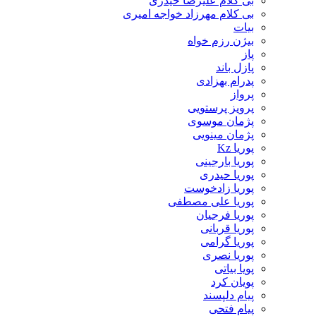
بی کلام علیرضا حیدری
بی کلام مهرزاد خواجه امیری
بیات
بیژن رزم خواه
پاز
پازل باند
پدرام بهزادی
پرواز
پرویز پرستویی
پژمان موسوی
پژمان مینویی
پوریا Kz
پوریا بارجینی
پوریا حیدری
پوریا زادخوست
پوریا علی مصطفی
پوریا فرجیان
پوریا قربانی
پوریا گرامی
پوریا نصری
پویا بیاتی
پویان کرد
پیام دلپسند
پیام فتحی