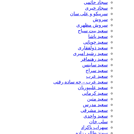
سجاد حاتمی
سجاد خیری
سرپیکو و علی سان
سروش
سروش مظهری
سعید بیت سیاح
سعید پاشا
سعید چوپانی
سعید ذولفقاری
سعید رشید امیری
سعید رهنمافر
سعید ساینس
سعید سراج
سعید عرب
سعید عرب – چه ساده رفتی
سعید علیپوریان
سعید کرمانی
سعید متین
سعید مدرس
سعید مشرقی
سعید واحدی
سلی خان
سهراب پاکزاد
سهند طالب زاده