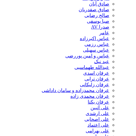
صادق آبان
صادق صفدریان
صالح رضایی
صبا یوسفی
صدرا AV
عامر
عباس اکبرزاده
عباس رزمی
عباس سهیلی
عباس و امین پوررضی
عبد نیک
عبدالله طهماسبی‎
عرفان اسدی
عرفان ترابی
عرفان زلیکانی
عرفان محمدزاده و سامان داداشی
عرفان محمدی زاده
عرفان یکتا
علی آتبین
علی ارشدی
علی اصحابی
علی اعتماد
علی بهرامی