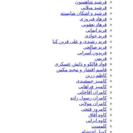
فرشید شاهسون
فرشید میلانی
فرشید و اشکان شایسته
فرهاد فیروزی
فرهاد یعقوبی
فرید ایمانی
فرید جوادی
فرید رشیدی و علی فرین کیا
فرید صالحی
فریدون آسرایی
فریمن
فواد فالکو و دانش عسکری
قاسم افشار و مجید مکس
کاظم زرین
کامبیز جمشیدی
کامبیز فراهانی
کامران آقاخانی
کامران رسول زاده
کامران مولایی
کامروز فتحی
کاوه آفاق
کاوه ایرانی
کلمست
کمیل احتشام