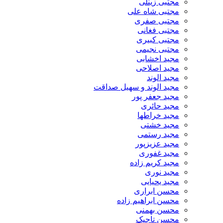
مجتبی زینلی
مجتبی شاه علی
مجتبی صفری
مجتبی فغانی
مجتبی کبیری
مجتبی نجیمی
مجید اخشابی
مجید اصلاحی
مجید الوند‎
مجید الوند و سهیل صداقت
مجید جعفر پور
مجید حائری
مجید خراطها
مجید خشتی
مجید رستمی
مجید عزیزپور
مجید غفوری
مجید کریم زاده
مجید نوری
مجید یحیایی
محسن ابراری
محسن ابراهیم زاده
محسن بهمنی
محسن تاجیک