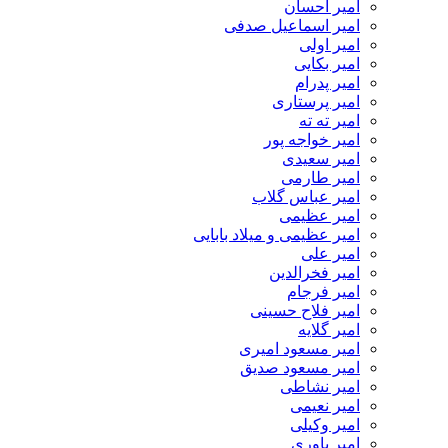
امیر احسان
امیر اسماعیل صدفی
امیر اولی
امیر بکایی
امیر پدرام
امیر پرستاری
امیر ته ته
امیر خواجه پور
امیر سعیدی
امیر طارمی
امیر عباس گلاب
امیر عظیمی
امیر عظیمی و میلاد بابایی
امیر علی
امیر فخرالدین
امیر فرجام
امیر فلاح حسینی
امیر گلایه
امیر مسعود امیری
امیر مسعود صدیق
امیر نشاطی
امیر نعیمی
امیر وکیلی
امیر یاوری