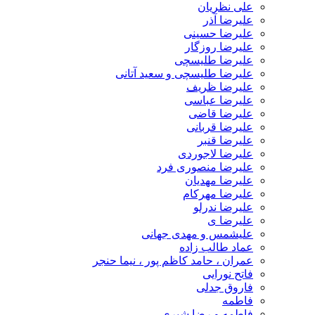
علی نظریان
علیرضا آذر
علیرضا حسینی
علیرضا روزگار
علیرضا طلیسچی
علیرضا طلیسچی و سعید آتانی
علیرضا ظریف
علیرضا عباسی
علیرضا قاضی
علیرضا قربانی
علیرضا قنبر
علیرضا لاجوردی
علیرضا منصوری فرد
علیرضا مهدیان
علیرضا مهرکام
علیرضا ندرلو
علیرضا ی
علیشمس و مهدی جهانی
عماد طالب زاده
عمران ، حامد کاظم پور ، نیما حنجر
فاتح نورایی
فاروق جدلی
فاطمه
فاطمه و رضا شیری