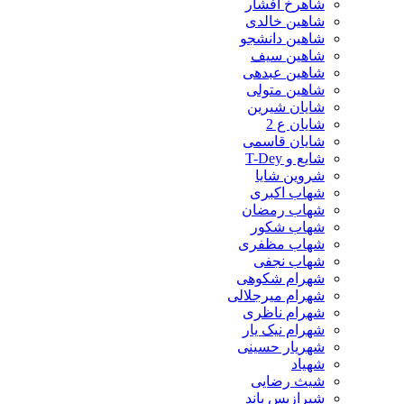
شاهرخ افشار
شاهین خالدی
شاهین دانشجو
شاهین سیف
شاهین عبدهی
شاهین متولی
شایان شیرین
شایان ع 2
شایان قاسمی
شایع و T-Dey
شروین شایا
شهاب اکبری
شهاب رمضان
شهاب شکور
شهاب مظفری
شهاب نجفی
شهرام شکوهی
شهرام میرجلالی
شهرام ناظری
شهرام نیک یار
شهریار حسینی
شهیاد
شیث رضایی
شیرازیس باند