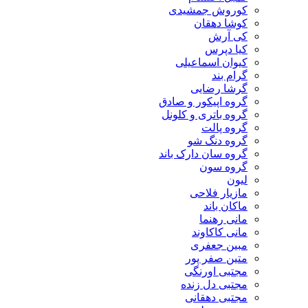
کوروش جمشیدی
کوشا دهقان
کی آرش
کیا دپرس
کیوان اسماعیلی
گرام بند
گرشا رضایی
گروه اپیکور و صادق
گروه باتری و کلونل
گروه پالت
گروه دنگ شو
گروه سان دارک باند
گروه سون
لیون
مازیار فلاحی
ماکان باند
مانی رهنما
مانی کاکاوند
مبین جعفری
متین صفر پور
مجتبی اورنگی
مجتبی دل زنده
مجتبی دهقانی