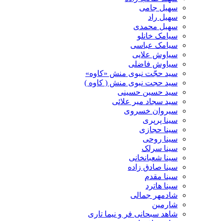
سهیل جامی
سهیل راد
سهیل محمدی
سیامک خانلو
سیامک عباسی
سیاوش علایی
سیاوش فاضلی
سید حجّت نبوی منش «کاوه»
سید حجت نبوی منش ( کاوه )
سید حسین حسینى
سید سجاد میر علائی
سیروان خسروی
سینا پرپری
سینا حجازی
سینا روحی
سینا سرلک
سینا شعبانخانی
سینا صادق زاده
سینا مقدم
سینا هاترد
شادمهر جمالی
شارمین
شاهد سبحانی فر و نیما تاری