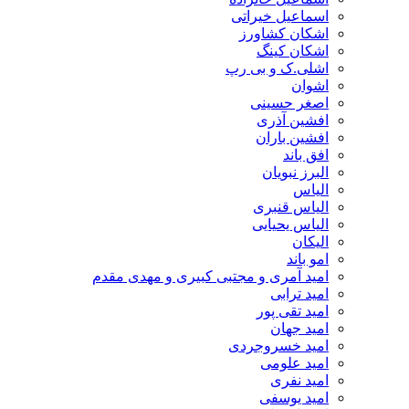
اسماعیل خیراتی
اشکان کشاورز
اشکان کینگ
اشلی.ک و بی رپ
اشوان
اصغر حسینی
افشین آذری
افشین باران
افق باند
البرز نبویان
الیاس
الیاس قنبرى
الیاس یحیایی
الیکان
امو باند
امید آمری و مجتبی کبیری و مهدى مقدم
امید ترابی
امید تقی پور
امید جهان
امید خسروجردی
امید علومی
امید نفری
امید یوسفی