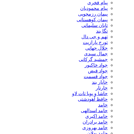
پیام فخری
پیام محمودیان
پیمان رزمجویی
پیمان کوهستانی
تابان سلیمانی
تگا بند
تهم و جی دال
تورج پارازیت
جلال جهانی
جمال سیدی
جمشید گرکانی
جواد خاکپور
جواد فیض
جواد قسمت
چاپار بند
چارتار
حاشا و پویا تات لاو
حافظ آهودشتی
حامد
حامد اسدالهی
حامد اکبری
حامد برادران
حامد بهروزی
حامد پهلان