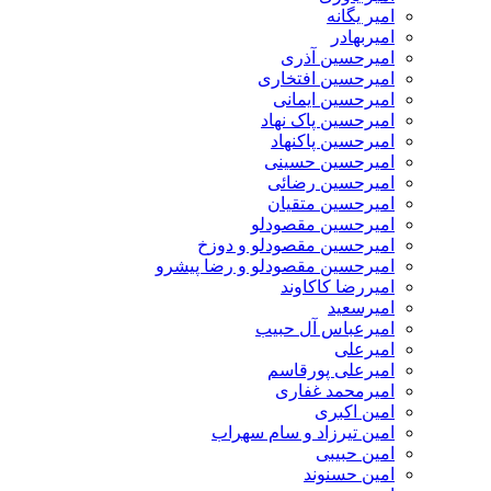
امیر یگانه
امیربهادر
امیرحسین آذری
امیرحسین افتخاری
امیرحسین ایمانی
امیرحسین پاک نهاد
امیرحسین پاکنهاد
امیرحسین حسینی
امیرحسین رضائی
امیرحسین متقیان
امیرحسین مقصودلو
امیرحسین مقصودلو و دوزخ
امیرحسین مقصودلو و رضا پیشرو
امیررضا کاکاوند
امیرسعید
امیرعباس آل حبیب
امیرعلی
امیرعلی پورقاسم
امیرمحمد غفاری
امین اکبری
امین تیرزاد و سام سهراب
امین حبیبی
امین حسنوند