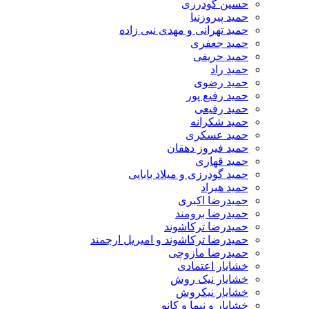
حسین گودرزی
حمید پیروزنیا
حمید تهرانی و مهدی نبی زاده
حمید جعفری
حمید حریفی
حمید راد
حمید رضوی
حمید رفیع پور
حمید رفیعی
حمید شکرانه
حمید عسکری
حمید فیروز دهقان
حمید قهاری
حمید گودرزی و میلاد بابایی
حمید هیراد
حمیدرضا اکبری
حمیدرضا برومند
حمیدرضا ترکاشوند
حمیدرضا ترکاشوند و امیریل ارجمند
حمیدرضا مازوچی
خشایار اعتمادی
خشایار نیک روش
خشایار نیکروش
خشایار و نیما و کانو