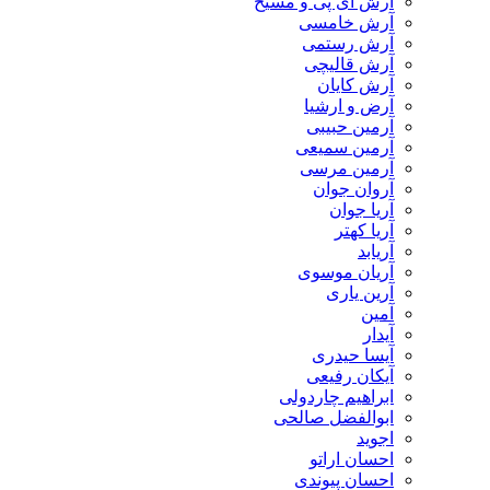
آرش ای پی و مسیح
آرش خامسی
آرش رستمی
آرش قالیچی
آرش کایان
​آرض و ارشیا
آرمین حبیبی
آرمین سمیعی
آرمین مرسی
آروان جوان
آریا جوان
آریا کهتر
آریابد
آریان موسوی
آرین یاری
آمین
آیدار
آیسا حیدری
آیکان رفیعی
ابراهیم چاردولی
ابوالفضل صالحی
اجوید
احسان اراتو
احسان پیوندی