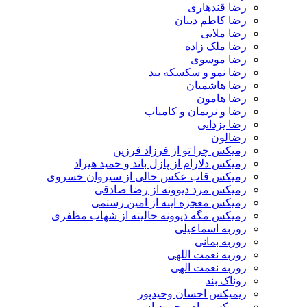
رضا قندهاری
رضا کاظم دینان
رضا ملایی
رضا ملک زاده
رضا موسوی
رضا نمو و سکسکه بند
رضا هاشمیان
رضا هامون
رضا و نریمان و کامیاب
رضا یزدانی
رضالون
رمیکس چرا تو از فرزاد فرزین
رمیکس دلارام از پازل باند و حمید هیراد
رمیکس قاب عکس خالی از سیروان خسروی
رمیکس مرد دیوونه از رضا صادقی
رمیکس معجزه اینه از امین رستمی
رمیکس مگه دیوونه حالیته از شهاب مظفری
روزبه اسماعیلی
روزبه بمانی
روزبه نعمت اللهی
روزبه نعمت الهی
روناک بند
ریمیکس احسان وحیدپور
ریمیکس پیام محمودیان