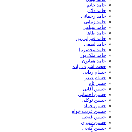
حامد حاتم
حامد دلان
حامد رحمانی
حامد زمانی
حامد سیاهی
حامد طاها
حامد قهرایی پور
حامد لطفی
حامد محضرنیا
حامد ملک پور
حامد همایون
حجت اشرف زاده
حسام ردایی
حسام صدر
حسن تاج
حسین آقایی
حسین احسانی
حسین توکلی
حسین حماد
حسین غربت خواه
حسین فتحی
حسین قنبری
حسین گنجی