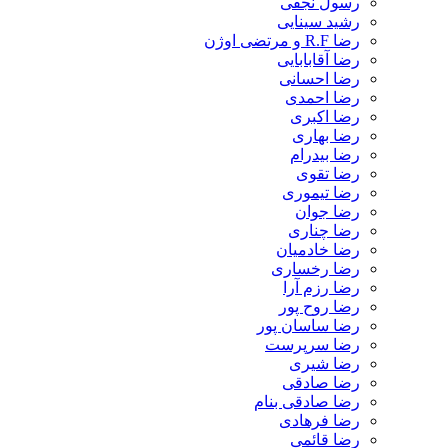
رسول نجفی
رشید سینایی
رضا R.F و مرتضی اوژن
رضا آقابابایی
رضا احسانی
رضا احمدی
رضا اکبری
رضا بهاری
رضا بیدرام
رضا تقوی
رضا تیموری
رضا جوان
رضا چناری
رضا خادمیان
رضا رخساری
رضا رزم آرا
رضا روح پور
رضا ساسان پور
رضا سرپرست
رضا شیری
رضا صادقی
رضا صادقی بنام
رضا فرهادی
رضا قائمی