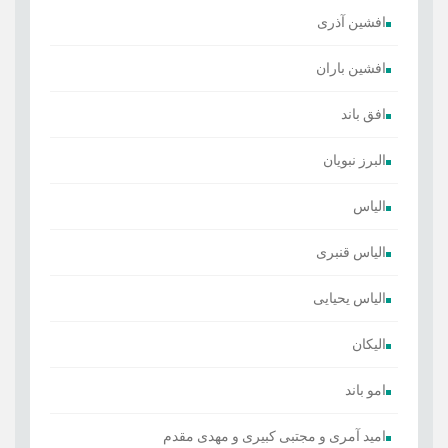
افشین آذری
افشین باران
افق باند
البرز نبویان
الیاس
الیاس قنبرى
الیاس یحیایی
الیکان
امو باند
امید آمری و مجتبی کبیری و مهدى مقدم