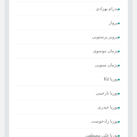
پدرام بهزادی
پرواز
پرویز پرستویی
پژمان موسوی
پژمان مینویی
پوریا Kz
پوریا بارجینی
پوریا حیدری
پوریا زادخوست
پوریا علی مصطفی