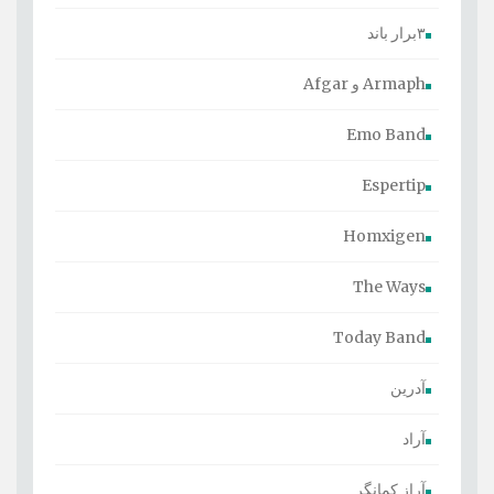
۳برار باند
Armaph و Afgar
Emo Band
Espertip
Homxigen
The Ways
Today Band
آدرین
آراد
آراز کمانگر