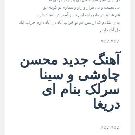
بی نصیب و بی قرار و زار و بیمارم تو کردی تو
غم عشق تو مادرزاد دارم نه از آموزش استاد دارم
بدان شادم که از یمن غم تو خراب آباد دل آباد دارم خراب آباد
دل آباد دارم
♫♫♫♫♫♫
آهنگ جدید محسن
چاوشی و سینا
سرلک بنام ای
دریغا
♫♫♫♫♫♫