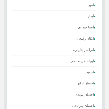
آمین
آیدار
آیسا حیدری
آیکان رفیعی
ابراهیم چاردولی
ابوالفضل صالحی
اجوید
احسان اراتو
احسان پیوندی
احسان تهرانچی