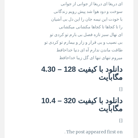
ای دریغا ای دریغا از جوانی از جوانی
سوخت و دود هوا شد پیش رویم زندگانی
با خودت این نیمه جان را این دل بی آشیان
را تا کجاها تا کجاها مکشانی میکشانی
ای نهال سبز تازه فصل بی بارم تو کردی تو
بی نصیب و بی قرار و زار و بیمارم تو کردی تو
طاقت ماندن ندارم آه ای دنیا خداحافط
میروم تنهای تنها ای گل زیبا خداحافظ
دانلود با کیفیت 128 –
4.30
مگابایت
[]
دانلود با کیفیت 320 –
10.4
مگابایت
[]
The post appeared first on .