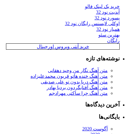
خرید بک لینک فالو
آپدیت نود 32
پسورد نود 32
اوکلی لایسنس رایگان نود 32
همیار نود 32
بهترین سئو
رایگان
خرید آنتی ویروس اورجینال
نوشته‌های تازه
متن آهنگ نگار من وحید دهقانی
متن آهنگ خنده هاتو قربون محمدعلیزاده
متن آهنگ دریا بدون تو علی صدیقی
متن آهنگ آفتابگردون بردیا بهادر
متن آهنگ چرا ساکتی مهرادجم
آخرین دیدگاه‌ها
بایگانی‌ها
آگوست 2020