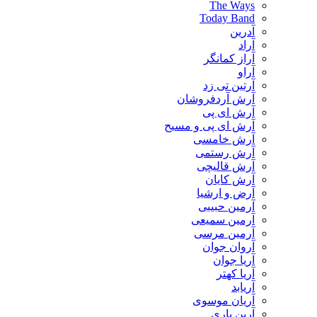
The Ways
Today Band
آدرین
آراد
آراز کمانگر
آراو
آرتین تی زد
آرش آردفروشان
آرش ای پی
آرش ای پی و مسیح
آرش خامسی
آرش رستمی
آرش قالیچی
آرش کایان
​آرض و ارشیا
آرمین حبیبی
آرمین سمیعی
آرمین مرسی
آروان جوان
آریا جوان
آریا کهتر
آریابد
آریان موسوی
آرین یاری