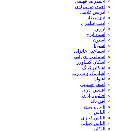
احمدرضا فهیمی
احمدرضا مرادی
ادریس غلامی
ادی عطار
ادیب طاهری
اروین
استاد ایرج
استون
استونا
اسماعیل خانزاده
اسماعیل خیراتی
اشکان کشاورز
اشکان کینگ
اشلی.ک و بی رپ
اشوان
اصغر حسینی
افشین آذری
افشین باران
افق باند
البرز نبویان
الیاس
الیاس قنبرى
الیاس یحیایی
الیکان