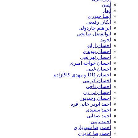
آمین
آیدار
آیسا حیدری
آیکان رفیعی
ابراهیم چاردولی
ابوالفضل صالحی
اجوید
احسان اراتو
احسان پیوندی
احسان تهرانچی
احسان خواجه امیری
احسان غیبی
احسان کاکا و مهدی کاکازاده
احسان کریمی
احسان ناجی
احسان نی زن
احسان وحیدپور
احمد ابوذر خانی فرد
احمد سعیدی
احمد صفایی
احمد نایبی
احمدرضا شهریاری
احمدرضا عزیزی