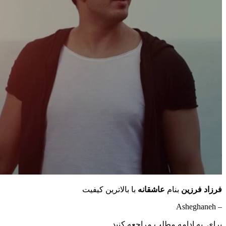
فرزاد فرزین
بنام
عاشقانه
با بالاترین کیفیت
– Asheghaneh
برای به ادامه مطلب مراجعه کنید …