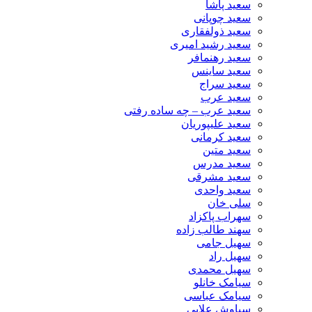
سعید پاشا
سعید چوپانی
سعید ذولفقاری
سعید رشید امیری
سعید رهنمافر
سعید ساینس
سعید سراج
سعید عرب
سعید عرب – چه ساده رفتی
سعید علیپوریان
سعید کرمانی
سعید متین
سعید مدرس
سعید مشرقی
سعید واحدی
سلی خان
سهراب پاکزاد
سهند طالب زاده
سهیل جامی
سهیل راد
سهیل محمدی
سیامک خانلو
سیامک عباسی
سیاوش علایی