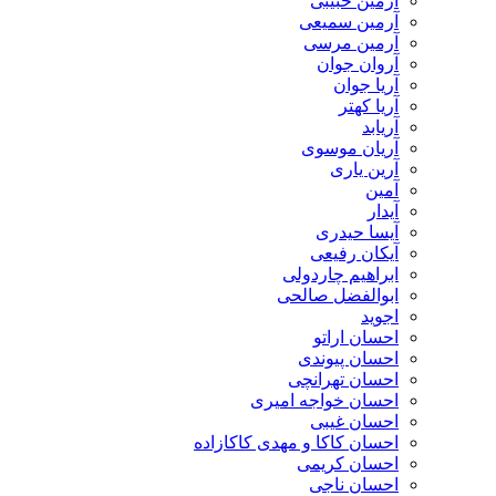
آرمین حبیبی
آرمین سمیعی
آرمین مرسی
آروان جوان
آریا جوان
آریا کهتر
آریابد
آریان موسوی
آرین یاری
آمین
آیدار
آیسا حیدری
آیکان رفیعی
ابراهیم چاردولی
ابوالفضل صالحی
اجوید
احسان اراتو
احسان پیوندی
احسان تهرانچی
احسان خواجه امیری
احسان غیبی
احسان کاکا و مهدی کاکازاده
احسان کریمی
احسان ناجی