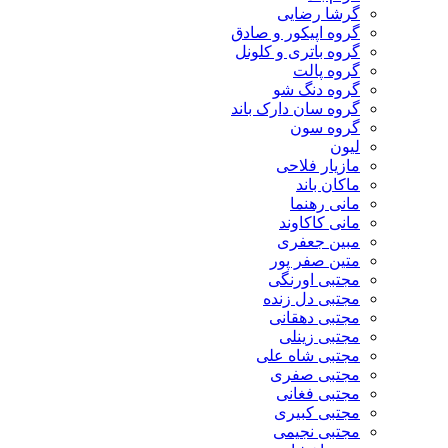
گرشا رضایی
گروه اپیکور و صادق
گروه باتری و کلونل
گروه پالت
گروه دنگ شو
گروه سان دارک باند
گروه سون
لیون
مازیار فلاحی
ماکان باند
مانی رهنما
مانی کاکاوند
مبین جعفری
متین صفر پور
مجتبی اورنگی
مجتبی دل زنده
مجتبی دهقانی
مجتبی زینلی
مجتبی شاه علی
مجتبی صفری
مجتبی فغانی
مجتبی کبیری
مجتبی نجیمی