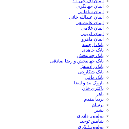
ایمان اف جی ۱۰
ایمان جهانگری
ایمان سلطانی
ایمان عبدالله خانی
ایمان علیشاهی
ایمان غلامی
ایمان کریمی
ایمان ماهرو
بابک ارجمند
بابک جاهدی
بابک جهانبخش
بابک جهانبخش و رضا صادقی
بابک رادمنش
بابک شکارچی
بابک مافی
باروک بند و ایضا
باکتری خان
باهر
بردیا مقدم
برسام
بشیر
بنیامین بهادری
بنیامین توحید
بنیامین ذاکری