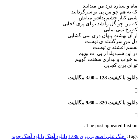
اره درد من میدانند
 چو من پی تو سرگردانند
ر چشم پداشو میانش
 گل وا شد تو ای پری کجایی
ی نمایی
هشت پنهان دری نمی گشایی
سرگشته ی توست
شته ی توست
ب یلدا ز پی ات بوییم
و بیداری سخنت گوییم
ی کجایی
فیت 128 –
3.90 مگابایت
فیت 320 –
9.60 مگابایت
The post appeared f
گ علی اصحابی پری 128k
دانلود آهنگ
دانلود آهنگ جدید