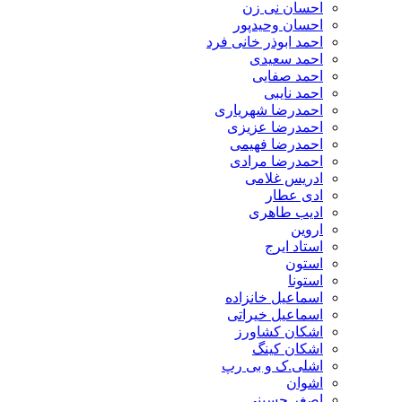
احسان نی زن
احسان وحیدپور
احمد ابوذر خانی فرد
احمد سعیدی
احمد صفایی
احمد نایبی
احمدرضا شهریاری
احمدرضا عزیزی
احمدرضا فهیمی
احمدرضا مرادی
ادریس غلامی
ادی عطار
ادیب طاهری
اروین
استاد ایرج
استون
استونا
اسماعیل خانزاده
اسماعیل خیراتی
اشکان کشاورز
اشکان کینگ
اشلی.ک و بی رپ
اشوان
اصغر حسینی