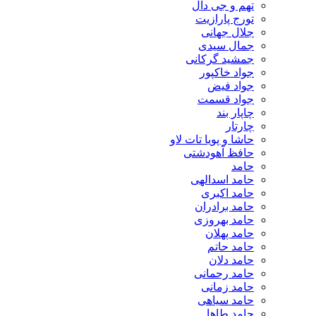
تهم و جی دال
تورج پارازیت
جلال جهانی
جمال سیدی
جمشید گرکانی
جواد خاکپور
جواد فیض
جواد قسمت
چاپار بند
چارتار
حاشا و پویا تات لاو
حافظ آهودشتی
حامد
حامد اسدالهی
حامد اکبری
حامد برادران
حامد بهروزی
حامد پهلان
حامد حاتم
حامد دلان
حامد رحمانی
حامد زمانی
حامد سیاهی
حامد طاها