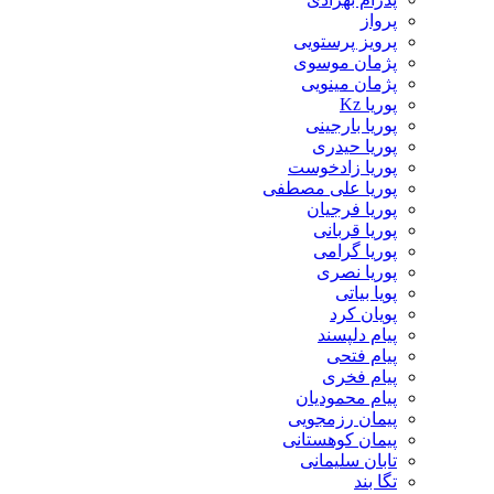
پرواز
پرویز پرستویی
پژمان موسوی
پژمان مینویی
پوریا Kz
پوریا بارجینی
پوریا حیدری
پوریا زادخوست
پوریا علی مصطفی
پوریا فرجیان
پوریا قربانی
پوریا گرامی
پوریا نصری
پویا بیاتی
پویان کرد
پیام دلپسند
پیام فتحی
پیام فخری
پیام محمودیان
پیمان رزمجویی
پیمان کوهستانی
تابان سلیمانی
تگا بند