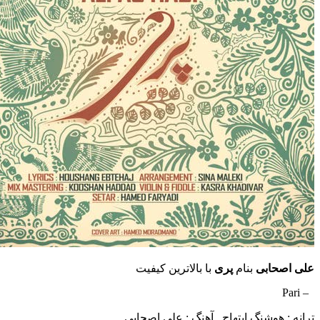
ابی
بنام
پری
با بالاترین کیفیت
هوشنگ ابتهاج , آهنگ : علی اصحابی