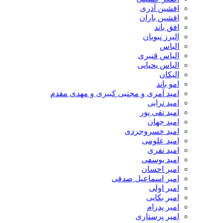
افشین آذری
افشین باران
افق باند
البرز نبویان
الیاس
الیاس قنبرى
الیاس یحیایی
الیکان
امو باند
امید آمری و مجتبی کبیری و مهدى مقدم
امید ترابی
امید تقی پور
امید جهان
امید خسروجردی
امید علومی
امید نفری
امید یوسفی
امیر احسان
امیر اسماعیل صدفی
امیر اولی
امیر بکایی
امیر پدرام
امیر پرستاری