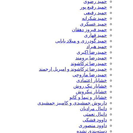
حمید رضوی
حمید رفیع پور
حمید رفیعی
حمید شکرانه
حمید عسکری
حمید فیروز دهقان
حمید قهاری
حمید گودرزی و میلاد بابایی
حمید هیراد
حمیدرضا اکبری
حمیدرضا برومند
حمیدرضا ترکاشوند
حمیدرضا ترکاشوند و امیریل ارجمند
حمیدرضا مازوچی
خشایار اعتمادی
خشایار نیک روش
خشایار نیکروش
خشایار و نیما و کانو
داریوش جمشیدی و کامبیز جمشیدی
دانیال مرادیان
دانیال نعمتی
داوود فشکی
داوود منصوری
دسته‌بندی نشده