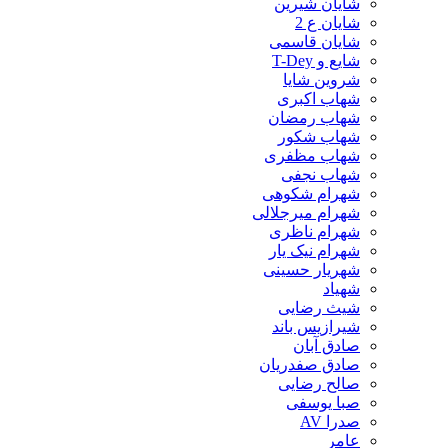
شایان شیرین
شایان ع 2
شایان قاسمی
شایع و T-Dey
شروین شایا
شهاب اکبری
شهاب رمضان
شهاب شکور
شهاب مظفری
شهاب نجفی
شهرام شکوهی
شهرام میرجلالی
شهرام ناظری
شهرام نیک یار
شهریار حسینی
شهیاد
شیث رضایی
شیرازیس باند
صادق آبان
صادق صفدریان
صالح رضایی
صبا یوسفی
صدرا AV
عامر