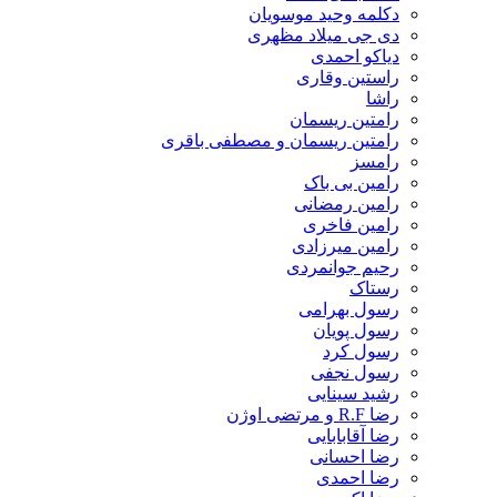
دکلمه وحید موسویان
دی جی میلاد مظهری
دیاکو احمدی
راستین وقاری
راشا
رامتین ریسمان
رامتین ریسمان و مصطفی باقری
رامسز
رامین بی باک
رامین رمضانی
رامین فاخری
رامین میرزادی
رحیم جوانمردی
رستاک
رسول بهرامی
رسول پویان
رسول کرد
رسول نجفی
رشید سینایی
رضا R.F و مرتضی اوژن
رضا آقابابایی
رضا احسانی
رضا احمدی