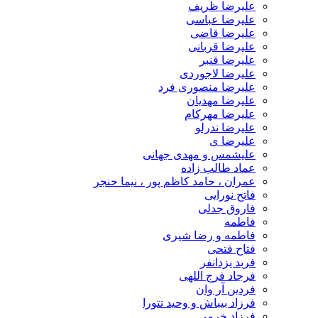
علیرضا ظریف
علیرضا عباسی
علیرضا قاضی
علیرضا قربانی
علیرضا قنبر
علیرضا لاجوردی
علیرضا منصوری فرد
علیرضا مهدیان
علیرضا مهرکام
علیرضا ندرلو
علیرضا ی
علیشمس و مهدی جهانی
عماد طالب زاده
عمران ، حامد کاظم پور ، نیما حنجر
فاتح نورایی
فاروق جدلی
فاطمه
فاطمه و رضا شیری
فتاح فتحی
فربد یزدانفر
فرجاد فرج اللهی
فردین آر وان
فرزاد بیباش و وحید تتورا
فرزاد خرمی