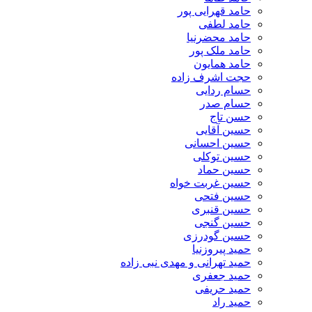
حامد قهرایی پور
حامد لطفی
حامد محضرنیا
حامد ملک پور
حامد همایون
حجت اشرف زاده
حسام ردایی
حسام صدر
حسن تاج
حسین آقایی
حسین احسانی
حسین توکلی
حسین حماد
حسین غربت خواه
حسین فتحی
حسین قنبری
حسین گنجی
حسین گودرزی
حمید پیروزنیا
حمید تهرانی و مهدی نبی زاده
حمید جعفری
حمید حریفی
حمید راد