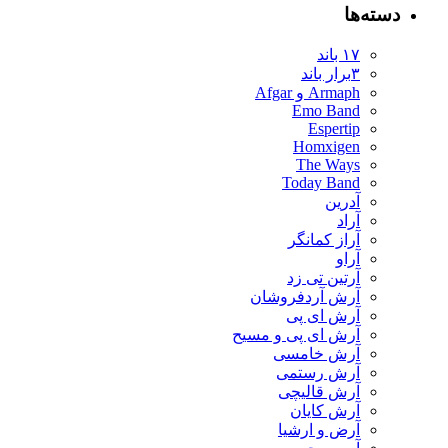
ته‌ها
۱۷ باند
۳برار باند
Armaph و Afgar
Emo Band
Espertip
Homxigen
The Ways
Today Band
آدرین
آراد
آراز کمانگر
آراو
آرتین تی زد
آرش آردفروشان
آرش ای پی
آرش ای پی و مسیح
آرش خامسی
آرش رستمی
آرش قالیچی
آرش کایان
​آرض و ارشیا