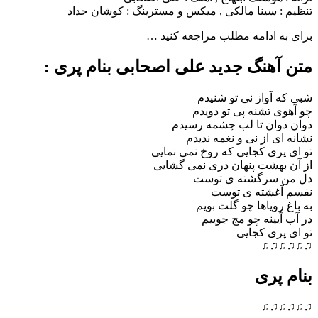
سینا مالکی , میکس و مسترینگ : کوشان حداد
ادامه مطلب مراجعه کنید …
هنگ جدید علی اصحابی بنام پری :
واز نی تو شنیدم
تشنه پی تو دویدم
ان تا لب چشمه رسیدم
 از نی و نغمه ندیدم
ی کجایی که روخ نمی نمایی
هشت پنهان دری نمی گشایی
سرگشته ی توست
شته ی توست
ویاها چو گلت بویم
ینه چو مج جوییم
ی کجایی
♫
ری
♫