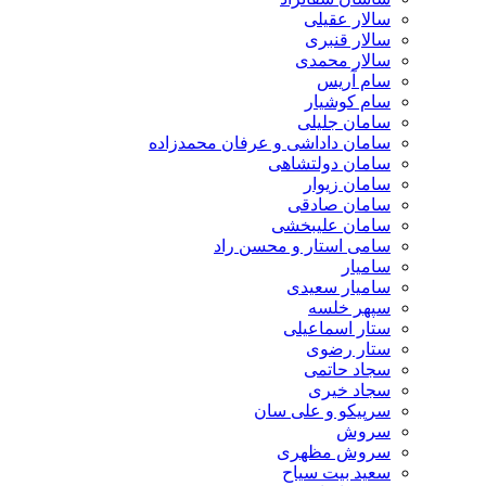
سالار عقیلی
سالار قنبری
سالار محمدی
سام آریس
سام کوشیار
سامان جلیلی
سامان داداشی و عرفان محمدزاده
سامان دولتشاهی
سامان زیوار
سامان صادقی
سامان علیبخشی
سامی استار و محسن راد
سامیار
سامیار سعیدی
سپهر خلسه
ستار اسماعیلی
ستار رضوی
سجاد حاتمی
سجاد خیری
سرپیکو و علی سان
سروش
سروش مظهری
سعید بیت سیاح