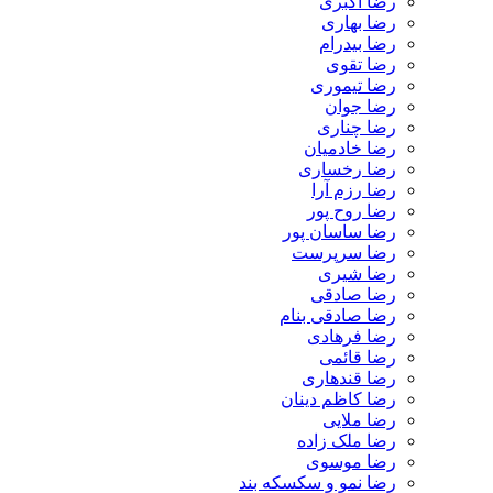
رضا اکبری
رضا بهاری
رضا بیدرام
رضا تقوی
رضا تیموری
رضا جوان
رضا چناری
رضا خادمیان
رضا رخساری
رضا رزم آرا
رضا روح پور
رضا ساسان پور
رضا سرپرست
رضا شیری
رضا صادقی
رضا صادقی بنام
رضا فرهادی
رضا قائمی
رضا قندهاری
رضا کاظم دینان
رضا ملایی
رضا ملک زاده
رضا موسوی
رضا نمو و سکسکه بند