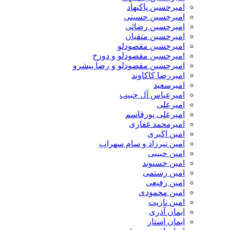
امیرحسین پاکنهاد
امیرحسین حسینی
امیرحسین رضائی
امیرحسین متقیان
امیرحسین مقصودلو
امیرحسین مقصودلو و دوزخ
امیرحسین مقصودلو و رضا پیشرو
امیررضا کاکاوند
امیرسعید
امیرعباس آل حبیب
امیرعلی
امیرعلی پورقاسم
امیرمحمد غفاری
امین اکبری
امین تیرزاد و سام سهراب
امین حبیبی
امین حسنوند
امین رستمی
امین رفیعی
امین محمودی
امین ناریت
ایمان آذری
ایمان استار