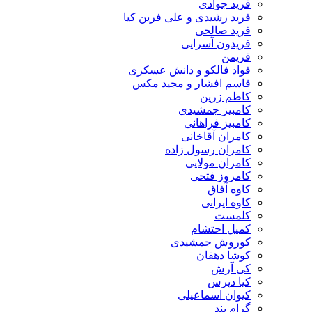
فرید جوادی
فرید رشیدی و علی فرین کیا
فرید صالحی
فریدون آسرایی
فریمن
فواد فالکو و دانش عسکری
قاسم افشار و مجید مکس
کاظم زرین
کامبیز جمشیدی
کامبیز فراهانی
کامران آقاخانی
کامران رسول زاده
کامران مولایی
کامروز فتحی
کاوه آفاق
کاوه ایرانی
کلمست
کمیل احتشام
کوروش جمشیدی
کوشا دهقان
کی آرش
کیا دپرس
کیوان اسماعیلی
گرام بند