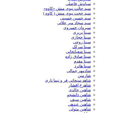
سیاوش فاضلی
سید حجّت نبوی منش «کاوه»
سید حجت نبوی منش ( کاوه )
سید حسین حسینى
سید سجاد میر علائی
سیروان خسروی
سینا پرپری
سینا حجازی
سینا روحی
سینا سرلک
سینا شعبانخانی
سینا صادق زاده
سینا مقدم
سینا هاترد
شادمهر جمالی
شارمین
شاهد سبحانی فر و نیما تاری
شاهرخ افشار
شاهین خالدی
شاهین دانشجو
شاهین سیف
شاهین عبدهی
شاهین متولی