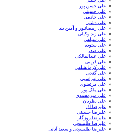
علی حبیبی
علی حسن پور
علی حسینی
علی خادمی
علی دشتی
علی رمضانپور و آمین بند
علی زند وکیلی
علی سپاهی
علی ستوده
علی صدر
علی عبدالمالکی
علی قریبی
علی کرمانشاهی
علی گنجی
علی لهراسبی
علی مرتضوی
علی ملک پور
علی میرمحمدی
علی نظریان
علیرضا آذر
علیرضا حسینی
علیرضا روزگار
علیرضا طلیسچی
علیرضا طلیسچی و سعید آتانی