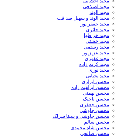
مجید اخشابی
مجید اصلاحی
مجید الوند‎
مجید الوند و سهیل صداقت
مجید جعفر پور
مجید حائری
مجید خراطها
مجید خشتی
مجید رستمی
مجید عزیزپور
مجید غفوری
مجید کریم زاده
مجید نوری
مجید یحیایی
محسن ابراری
محسن ابراهیم زاده
محسن بهمنی
محسن تاجیک
محسن جعفری
محسن چاوشی
محسن چاوشی و سینا سرلک
محسن سالم
محسن شاه محمدی
محسن صالحی