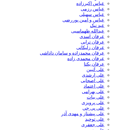
عباس اکبرزاده
عباس رزمی
عباس سهیلی
عباس و امین پوررضی
عبد نیک
عبدالله طهماسبی‎
عرفان اسدی
عرفان ترابی
عرفان زلیکانی
عرفان محمدزاده و سامان داداشی
عرفان محمدی زاده
عرفان یکتا
علی آتبین
علی ارشدی
علی اصحابی
علی اعتماد
علی بهرامی
علی بیات
علی پرویزی
علی پی جی
علی پیشتاز و مهدی آذر
علی توحید
علی جعفری