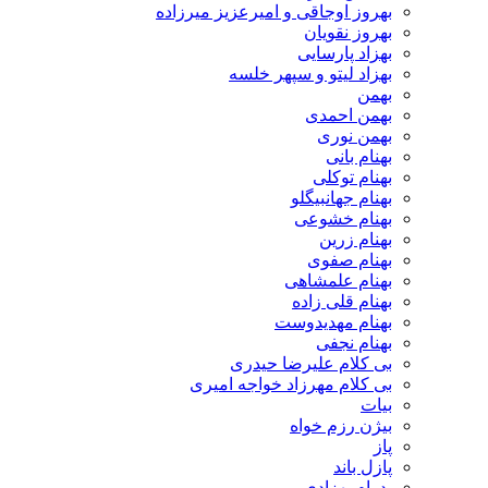
بهروز اوجاقی و امیرعزیز میرزاده
بهروز نقویان
بهزاد پارسایی
بهزاد لیتو و سپهر خلسه
بهمن
بهمن احمدی
بهمن نوری
بهنام بانی
بهنام توکلی
بهنام جهانبیگلو
بهنام خشوعی
بهنام زرین
بهنام صفوی
بهنام علمشاهی
بهنام قلی زاده
بهنام مهدیدوست
بهنام نجفی
بی کلام علیرضا حیدری
بی کلام مهرزاد خواجه امیری
بیات
بیژن رزم خواه
پاز
پازل باند
پدرام بهزادی