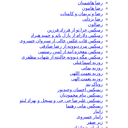
رضا هاشمیان
رضا هامون
رضا و نریمان و کامیاب
رضا یزدانی
رضالون
رمیکس چرا تو از فرزاد فرزین
رمیکس دلارام از پازل باند و حمید هیراد
رمیکس قاب عکس خالی از سیروان خسروی
رمیکس مرد دیوونه از رضا صادقی
رمیکس معجزه اینه از امین رستمی
رمیکس مگه دیوونه حالیته از شهاب مظفری
روزبه اسماعیلی
روزبه بمانی
روزبه نعمت اللهی
روزبه نعمت الهی
روناک بند
ریمیکس احسان وحیدپور
ریمیکس پیام محمودیان
ریمیکس علیرضا جی جی و سیجل و بهزاد لیتو
ریمیکس مانی رهنما
زانیار
زانیار خسروی
زیر صفر
ساسان شفانژاد