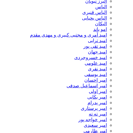
البرز نبویان
الیاس
الیاس قنبرى
الیاس یحیایی
الیکان
امو باند
امید آمری و مجتبی کبیری و مهدى مقدم
امید ترابی
امید تقی پور
امید جهان
امید خسروجردی
امید علومی
امید نفری
امید یوسفی
امیر احسان
امیر اسماعیل صدفی
امیر اولی
امیر بکایی
امیر پدرام
امیر پرستاری
امیر ته ته
امیر خواجه پور
امیر سعیدی
امیر طارمی