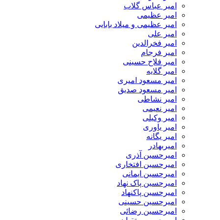
امیر عباس گلاب
امیر عظیمی
امیر عظیمی و میلاد بابایی
امیر علی
امیر فخرالدین
امیر فرجام
امیر فلاح حسینی
امیر گلایه
امیر مسعود امیری
امیر مسعود صدیق
امیر نشاطی
امیر نعیمی
امیر وکیلی
امیر یاوری
امیر یگانه
امیربهادر
امیرحسین آذری
امیرحسین افتخاری
امیرحسین ایمانی
امیرحسین پاک نهاد
امیرحسین پاکنهاد
امیرحسین حسینی
امیرحسین رضائی