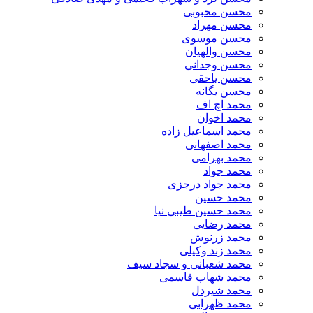
محسن محبوبی
محسن مهراد
محسن موسوی
محسن والهیان
محسن وجدانی
محسن یاحقی
محسن یگانه
محمد اچ اف
محمد اخوان
محمد اسماعیل زاده
محمد اصفهانی
محمد بهرامی
محمد جواد
محمد جواد درجزی
محمد حسین
محمد حسین طیبی نیا
محمد رضایی
محمد زرنوش
محمد زند وکیلی
محمد شعبانی و سجاد سیف
محمد شهاب قاسمی
​محمد شیردل
محمد ظهرابی