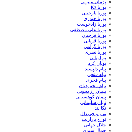
پژمان مینویی
پوریا Kz
پوریا بارجینی
پوریا حیدری
پوریا زادخوست
پوریا علی مصطفی
پوریا فرجیان
پوریا قربانی
پوریا گرامی
پوریا نصری
پویا بیاتی
پویان کرد
پیام دلپسند
پیام فتحی
پیام فخری
پیام محمودیان
پیمان رزمجویی
پیمان کوهستانی
تابان سلیمانی
تگا بند
تهم و جی دال
تورج پارازیت
جلال جهانی
جمال سیدی