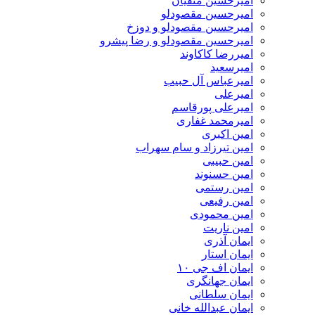
امیرحسین متقیان
امیرحسین مقصودلو
امیرحسین مقصودلو و دوزخ
امیرحسین مقصودلو و رضا پیشرو
امیررضا کاکاوند
امیرسعید
امیرعباس آل حبیب
امیرعلی
امیرعلی پورقاسم
امیرمحمد غفاری
امین اکبری
امین تیرزاد و سام سهراب
امین حبیبی
امین حسنوند
امین رستمی
امین رفیعی
امین محمودی
امین ناریت
ایمان آذری
ایمان استار
ایمان اف جی ۱۰
ایمان جهانگری
ایمان سلطانی
ایمان عبدالله خانی