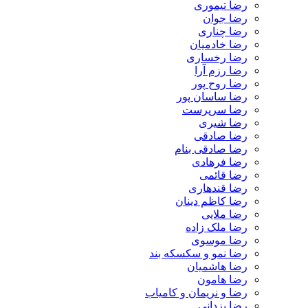
رضا تیموری
رضا جوان
رضا چناری
رضا خادمیان
رضا رخساری
رضا رزم آرا
رضا روح پور
رضا ساسان پور
رضا سرپرست
رضا شیری
رضا صادقی
رضا صادقی بنام
رضا فرهادی
رضا قائمی
رضا قندهاری
رضا کاظم دینان
رضا ملایی
رضا ملک زاده
رضا موسوی
رضا نمو و سکسکه بند
رضا هاشمیان
رضا هامون
رضا و نریمان و کامیاب
رضا یزدانی