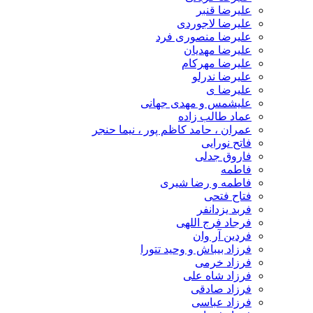
علیرضا قنبر
علیرضا لاجوردی
علیرضا منصوری فرد
علیرضا مهدیان
علیرضا مهرکام
علیرضا ندرلو
علیرضا ی
علیشمس و مهدی جهانی
عماد طالب زاده
عمران ، حامد کاظم پور ، نیما حنجر
فاتح نورایی
فاروق جدلی
فاطمه
فاطمه و رضا شیری
فتاح فتحی
فربد یزدانفر
فرجاد فرج اللهی
فردین آر وان
فرزاد بیباش و وحید تتورا
فرزاد خرمی
فرزاد شاه علی
فرزاد صادقی
فرزاد عباسی