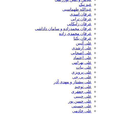
عبد نیک
عبدالله طهماسبی‎
عرفان اسدی
عرفان ترابی
عرفان زلیکانی
عرفان محمدزاده و سامان داداشی
عرفان محمدی زاده
عرفان یکتا
علی آتبین
علی ارشدی
علی اصحابی
علی اعتماد
علی بهرامی
علی بیات
علی پرویزی
علی پی جی
علی پیشتاز و مهدی آذر
علی توحید
علی جعفری
علی حبیبی
علی حسن پور
علی حسینی
علی خادمی