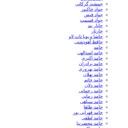
جمشید گرکانی
جواد خاکپور
جواد فیض
جواد قسمت
چاپار بند
چارتار
حاشا و پویا تات لاو
حافظ آهودشتی
حامد
حامد اسدالهی
حامد اکبری
حامد برادران
حامد بهروزی
حامد پهلان
حامد حاتم
حامد دلان
حامد رحمانی
حامد زمانی
حامد سیاهی
حامد طاها
حامد قهرایی پور
حامد لطفی
حامد محضرنیا