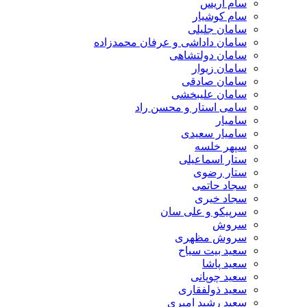
سام آریس
سام کوشیار
سامان جلیلی
سامان داداشی و عرفان محمدزاده
سامان دولتشاهی
سامان زیوار
سامان صادقی
سامان علیبخشی
سامی استار و محسن راد
سامیار
سامیار سعیدی
سپهر خلسه
ستار اسماعیلی
ستار رضوی
سجاد حاتمی
سجاد خیری
سرپیکو و علی سان
سروش
سروش مظهری
سعید بیت سیاح
سعید پاشا
سعید چوپانی
سعید ذولفقاری
سعید رشید امیری