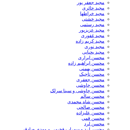
مجید جعفر پور
مجید حائری
مجید خراطها
مجید خشتی
مجید رستمی
مجید عزیزپور
مجید غفوری
مجید کریم زاده
مجید نوری
مجید یحیایی
محسن ابراری
محسن ابراهیم زاده
محسن بهمنی
محسن تاجیک
محسن جعفری
محسن چاوشی
محسن چاوشی و سینا سرلک
محسن سالم
محسن شاه محمدی
محسن صالحی
محسن علیزاده
محسن قمی
محسن لرد
محسن لرد و سهراب فخیمی و مهدی صادقی