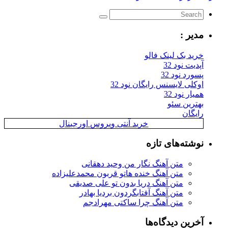
یر :
ید بک لینک فالو
یت نود 32
رد نود 32
کلی لایسنس رایگان نود 32
ار نود 32
ترین سئو
یگان
خرید آنتی ویروس اورجینال
شته‌های تازه
متن آهنگ نگار من وحید دهقانی
متن آهنگ خنده هاتو قربون محمدعلیزاده
متن آهنگ دریا بدون تو علی صدیقی
متن آهنگ آفتابگردون بردیا بهادر
متن آهنگ چرا ساکتی مهرادجم
رین دیدگاه‌ها