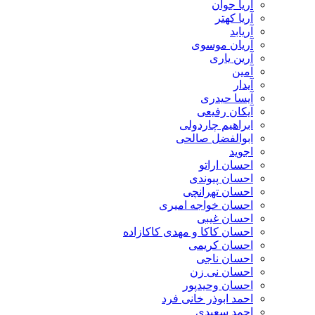
آریا جوان
آریا کهتر
آریابد
آریان موسوی
آرین یاری
آمین
آیدار
آیسا حیدری
آیکان رفیعی
ابراهیم چاردولی
ابوالفضل صالحی
اجوید
احسان اراتو
احسان پیوندی
احسان تهرانچی
احسان خواجه امیری
احسان غیبی
احسان کاکا و مهدی کاکازاده
احسان کریمی
احسان ناجی
احسان نی زن
احسان وحیدپور
احمد ابوذر خانی فرد
احمد سعیدی