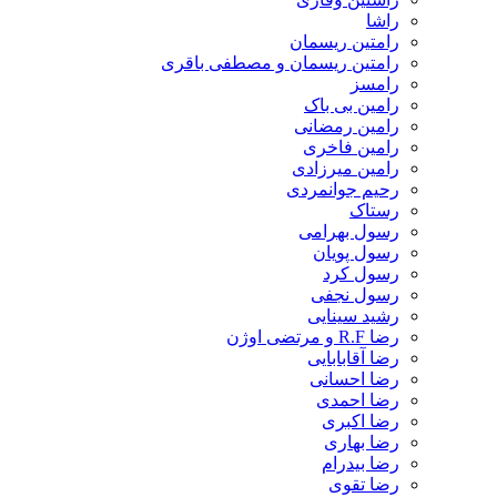
راشا
رامتین ریسمان
رامتین ریسمان و مصطفی باقری
رامسز
رامین بی باک
رامین رمضانی
رامین فاخری
رامین میرزادی
رحیم جوانمردی
رستاک
رسول بهرامی
رسول پویان
رسول کرد
رسول نجفی
رشید سینایی
رضا R.F و مرتضی اوژن
رضا آقابابایی
رضا احسانی
رضا احمدی
رضا اکبری
رضا بهاری
رضا بیدرام
رضا تقوی