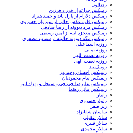
رضالون
رمیکس چرا تو از فرزاد فرزین
رمیکس دلارام از پازل باند و حمید هیراد
رمیکس قاب عکس خالی از سیروان خسروی
رمیکس مرد دیوونه از رضا صادقی
رمیکس معجزه اینه از امین رستمی
رمیکس مگه دیوونه حالیته از شهاب مظفری
روزبه اسماعیلی
روزبه بمانی
روزبه نعمت اللهی
روزبه نعمت الهی
روناک بند
ریمیکس احسان وحیدپور
ریمیکس پیام محمودیان
ریمیکس علیرضا جی جی و سیجل و بهزاد لیتو
ریمیکس مانی رهنما
زانیار
زانیار خسروی
زیر صفر
ساسان شفانژاد
سالار عقیلی
سالار قنبری
سالار محمدی