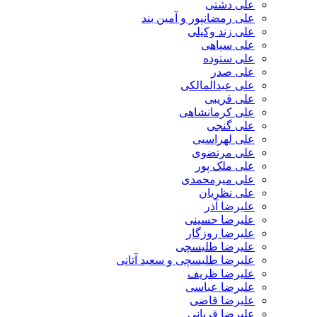
علی دشتی
علی رمضانپور و آمین بند
علی زند وکیلی
علی سپاهی
علی ستوده
علی صدر
علی عبدالمالکی
علی قریبی
علی کرمانشاهی
علی گنجی
علی لهراسبی
علی مرتضوی
علی ملک پور
علی میرمحمدی
علی نظریان
علیرضا آذر
علیرضا حسینی
علیرضا روزگار
علیرضا طلیسچی
علیرضا طلیسچی و سعید آتانی
علیرضا ظریف
علیرضا عباسی
علیرضا قاضی
علیرضا قربانی