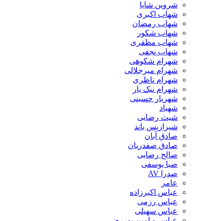
شروین شایا
شهاب اکبری
شهاب رمضان
شهاب شکور
شهاب مظفری
شهاب نجفی
شهرام شکوهی
شهرام میرجلالی
شهرام ناظری
شهرام نیک یار
شهریار حسینی
شهیاد
شیث رضایی
شیرازیس باند
صادق آبان
صادق صفدریان
صالح رضایی
صبا یوسفی
صدرا AV
عامر
عباس اکبرزاده
عباس رزمی
عباس سهیلی
عباس و امین پوررضی