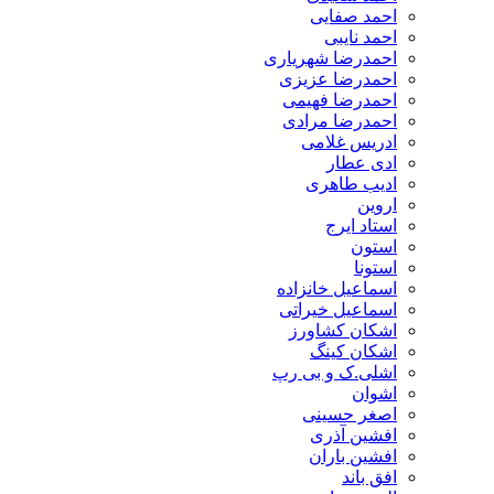
احمد صفایی
احمد نایبی
احمدرضا شهریاری
احمدرضا عزیزی
احمدرضا فهیمی
احمدرضا مرادی
ادریس غلامی
ادی عطار
ادیب طاهری
اروین
استاد ایرج
استون
استونا
اسماعیل خانزاده
اسماعیل خیراتی
اشکان کشاورز
اشکان کینگ
اشلی.ک و بی رپ
اشوان
اصغر حسینی
افشین آذری
افشین باران
افق باند