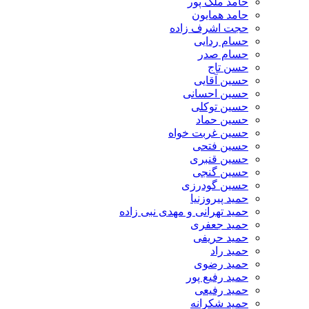
حامد ملک پور
حامد همایون
حجت اشرف زاده
حسام ردایی
حسام صدر
حسن تاج
حسین آقایی
حسین احسانی
حسین توکلی
حسین حماد
حسین غربت خواه
حسین فتحی
حسین قنبری
حسین گنجی
حسین گودرزی
حمید پیروزنیا
حمید تهرانی و مهدی نبی زاده
حمید جعفری
حمید حریفی
حمید راد
حمید رضوی
حمید رفیع پور
حمید رفیعی
حمید شکرانه