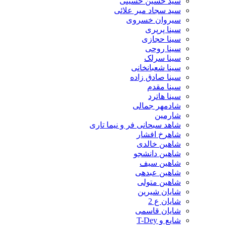
سید حسین حسینى
سید سجاد میر علائی
سیروان خسروی
سینا پرپری
سینا حجازی
سینا روحی
سینا سرلک
سینا شعبانخانی
سینا صادق زاده
سینا مقدم
سینا هاترد
شادمهر جمالی
شارمین
شاهد سبحانی فر و نیما تاری
شاهرخ افشار
شاهین خالدی
شاهین دانشجو
شاهین سیف
شاهین عبدهی
شاهین متولی
شایان شیرین
شایان ع 2
شایان قاسمی
شایع و T-Dey