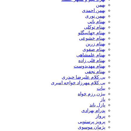
بهمن
بهمن احمدی
بهمن نوری
بهنام بانی
بهنام توکلی
بهنام جهانبیگلو
بهنام خشوعی
بهنام زرین
بهنام صفوی
بهنام علمشاهی
بهنام قلی زاده
بهنام مهدیدوست
بهنام نجفی
بی کلام علیرضا حیدری
بی کلام مهرزاد خواجه امیری
بیات
بیژن رزم خواه
پاز
پازل باند
پدرام بهزادی
پرواز
پرویز پرستویی
پژمان موسوی