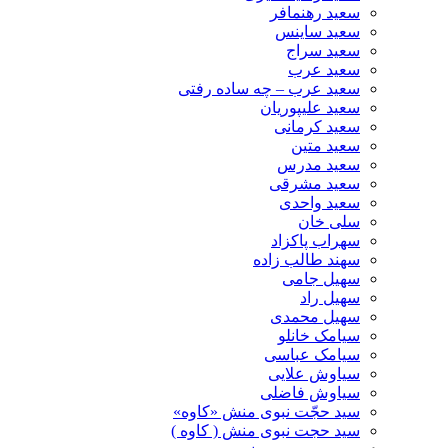
سعید رهنمافر
سعید ساینس
سعید سراج
سعید عرب
سعید عرب – چه ساده رفتی
سعید علیپوریان
سعید کرمانی
سعید متین
سعید مدرس
سعید مشرقی
سعید واحدی
سلی خان
سهراب پاکزاد
سهند طالب زاده
سهیل جامی
سهیل راد
سهیل محمدی
سیامک خانلو
سیامک عباسی
سیاوش علایی
سیاوش فاضلی
سید حجّت نبوی منش «کاوه»
سید حجت نبوی منش ( کاوه )