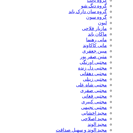
گروه پالت
گروه دنگ شو
گروه سان دارک باند
گروه سون
لیون
مازیار فلاحی
ماکان باند
مانی رهنما
مانی کاکاوند
مبین جعفری
متین صفر پور
مجتبی اورنگی
مجتبی دل زنده
مجتبی دهقانی
مجتبی زینلی
مجتبی شاه علی
مجتبی صفری
مجتبی فغانی
مجتبی کبیری
مجتبی نجیمی
مجید اخشابی
مجید اصلاحی
مجید الوند‎
مجید الوند و سهیل صداقت