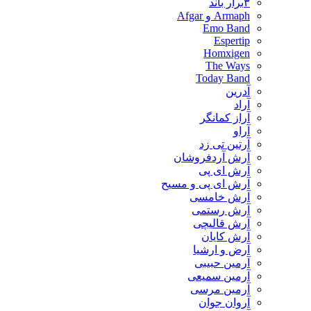
۳برار باند
Armaph و Afgar
Emo Band
Espertip
Homxigen
The Ways
Today Band
آدرین
آراد
آراز کمانگر
آراو
آرتین تی زد
آرش آردفروشان
آرش ای پی
آرش ای پی و مسیح
آرش خامسی
آرش رستمی
آرش قالیچی
آرش کایان
​آرض و ارشیا
آرمین حبیبی
آرمین سمیعی
آرمین مرسی
آروان جوان