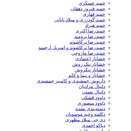
حمید عسکری
حمید فیروز دهقان
حمید قهاری
حمید گودرزی و میلاد بابایی
حمید هیراد
حمیدرضا اکبری
حمیدرضا برومند
حمیدرضا ترکاشوند
حمیدرضا ترکاشوند و امیریل ارجمند
حمیدرضا مازوچی
خشایار اعتمادی
خشایار نیک روش
خشایار نیکروش
خشایار و نیما و کانو
داریوش جمشیدی و کامبیز جمشیدی
دانیال مرادیان
دانیال نعمتی
داوود فشکی
داوود منصوری
دسته‌بندی نشده
دکلمه وحید موسویان
دی جی میلاد مظهری
دیاکو احمدی
راستین وقاری