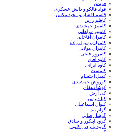
فریمن
فواد فالکو و دانش عسکری
قاسم افشار و مجید مکس
کاظم زرین
کامبیز جمشیدی
کامبیز فراهانی
کامران آقاخانی
کامران رسول زاده
کامران مولایی
کامروز فتحی
کاوه آفاق
کاوه ایرانی
کلمست
کمیل احتشام
کوروش جمشیدی
کوشا دهقان
کی آرش
کیا دپرس
کیوان اسماعیلی
گرام بند
گرشا رضایی
گروه اپیکور و صادق
گروه باتری و کلونل