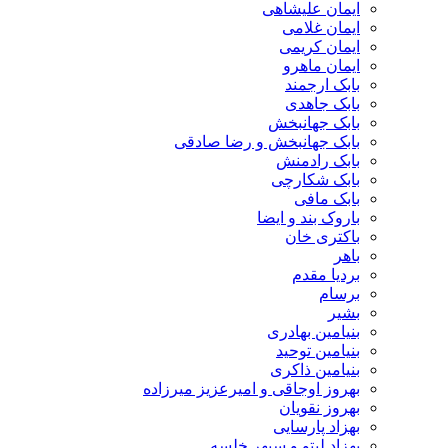
ایمان علیشاهی
ایمان غلامی
ایمان کریمی
ایمان ماهرو
بابک ارجمند
بابک جاهدی
بابک جهانبخش
بابک جهانبخش و رضا صادقی
بابک رادمنش
بابک شکارچی
بابک مافی
باروک بند و ایضا
باکتری خان
باهر
بردیا مقدم
برسام
بشیر
بنیامین بهادری
بنیامین توحید
بنیامین ذاکری
بهروز اوجاقی و امیرعزیز میرزاده
بهروز نقویان
بهزاد پارسایی
بهزاد لیتو و سپهر خلسه