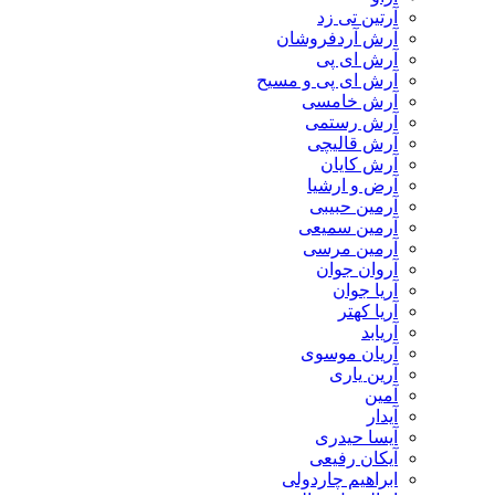
آرتین تی زد
آرش آردفروشان
آرش ای پی
آرش ای پی و مسیح
آرش خامسی
آرش رستمی
آرش قالیچی
آرش کایان
​آرض و ارشیا
آرمین حبیبی
آرمین سمیعی
آرمین مرسی
آروان جوان
آریا جوان
آریا کهتر
آریابد
آریان موسوی
آرین یاری
آمین
آیدار
آیسا حیدری
آیکان رفیعی
ابراهیم چاردولی