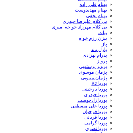
بهنام قلی زاده
بهنام مهدیدوست
بهنام نجفی
بی کلام علیرضا حیدری
بی کلام مهرزاد خواجه امیری
بیات
بیژن رزم خواه
پاز
پازل باند
پدرام بهزادی
پرواز
پرویز پرستویی
پژمان موسوی
پژمان مینویی
پوریا Kz
پوریا بارجینی
پوریا حیدری
پوریا زادخوست
پوریا علی مصطفی
پوریا فرجیان
پوریا قربانی
پوریا گرامی
پوریا نصری