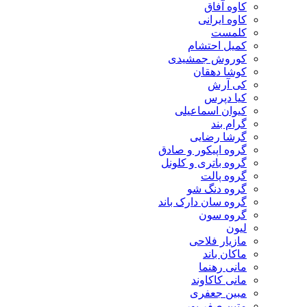
کاوه آفاق
کاوه ایرانی
کلمست
کمیل احتشام
کوروش جمشیدی
کوشا دهقان
کی آرش
کیا دپرس
کیوان اسماعیلی
گرام بند
گرشا رضایی
گروه اپیکور و صادق
گروه باتری و کلونل
گروه پالت
گروه دنگ شو
گروه سان دارک باند
گروه سون
لیون
مازیار فلاحی
ماکان باند
مانی رهنما
مانی کاکاوند
مبین جعفری
متین صفر پور