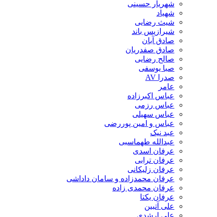
شهریار حسینی
شهیاد
شیث رضایی
شیرازیس باند
صادق آبان
صادق صفدریان
صالح رضایی
صبا یوسفی
صدرا AV
عامر
عباس اکبرزاده
عباس رزمی
عباس سهیلی
عباس و امین پوررضی
عبد نیک
عبدالله طهماسبی‎
عرفان اسدی
عرفان ترابی
عرفان زلیکانی
عرفان محمدزاده و سامان داداشی
عرفان محمدی زاده
عرفان یکتا
علی آتبین
علی ارشدی