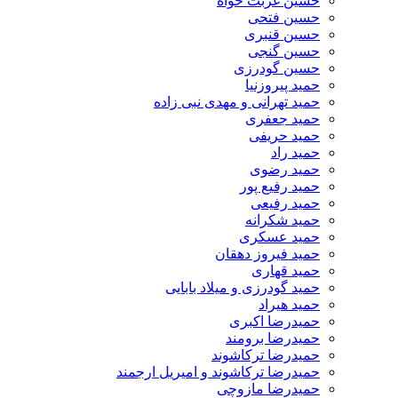
حسین غربت خواه
حسین فتحی
حسین قنبری
حسین گنجی
حسین گودرزی
حمید پیروزنیا
حمید تهرانی و مهدی نبی زاده
حمید جعفری
حمید حریفی
حمید راد
حمید رضوی
حمید رفیع پور
حمید رفیعی
حمید شکرانه
حمید عسکری
حمید فیروز دهقان
حمید قهاری
حمید گودرزی و میلاد بابایی
حمید هیراد
حمیدرضا اکبری
حمیدرضا برومند
حمیدرضا ترکاشوند
حمیدرضا ترکاشوند و امیریل ارجمند
حمیدرضا مازوچی