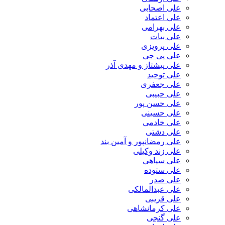
علی اصحابی
علی اعتماد
علی بهرامی
علی بیات
علی پرویزی
علی پی جی
علی پیشتاز و مهدی آذر
علی توحید
علی جعفری
علی حبیبی
علی حسن پور
علی حسینی
علی خادمی
علی دشتی
علی رمضانپور و آمین بند
علی زند وکیلی
علی سپاهی
علی ستوده
علی صدر
علی عبدالمالکی
علی قریبی
علی کرمانشاهی
علی گنجی