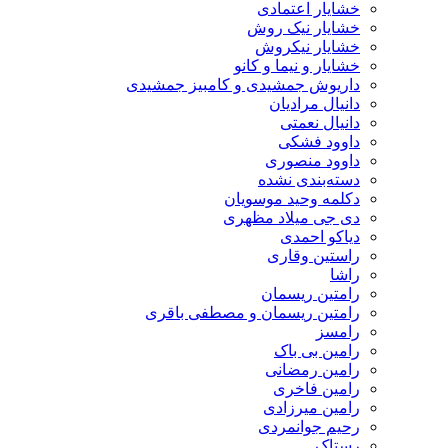
خشایار اعتمادی
خشایار نیک روش
خشایار نیکروش
خشایار و نیما و کانو
داریوش جمشیدی و کامبیز جمشیدی
دانیال مرادیان
دانیال نعمتی
داوود فشکی
داوود منصوری
دسته‌بندی نشده
دکلمه وحید موسویان
دی جی میلاد مظهری
دیاکو احمدی
راستین وقاری
راشا
رامتین ریسمان
رامتین ریسمان و مصطفی باقری
رامسز
رامین بی باک
رامین رمضانی
رامین فاخری
رامین میرزادی
رحیم جوانمردی
رستاک