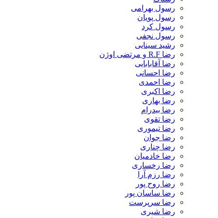
رسول بهرامی
رسول پویان
رسول کرد
رسول نجفی
رشید سینایی
رضا R.F و مرتضی اوژن
رضا آقابابایی
رضا احسانی
رضا احمدی
رضا اکبری
رضا بهاری
رضا بیدرام
رضا تقوی
رضا تیموری
رضا جوان
رضا چناری
رضا خادمیان
رضا رخساری
رضا رزم آرا
رضا روح پور
رضا ساسان پور
رضا سرپرست
رضا شیری