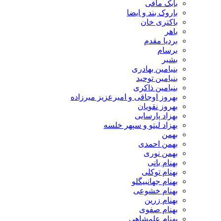
بابک مافی
باروک بند و ایضا
باکتری خان
باهر
بردیا مقدم
برسام
بشیر
بنیامین بهادری
بنیامین توحید
بنیامین ذاکری
بهروز اوجاقی و امیرعزیز میرزاده
بهروز نقویان
بهزاد پارسایی
بهزاد لیتو و سپهر خلسه
بهمن
بهمن احمدی
بهمن نوری
بهنام بانی
بهنام توکلی
بهنام جهانبیگلو
بهنام خشوعی
بهنام زرین
بهنام صفوی
بهنام علمشاهی