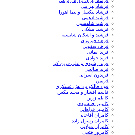
فرشاد باران و آراد زارعی
فرشاد بهرامی
فرشاد پیکسل و نیما اهورا
فرشید ادهمی
فرشید شاهسون
فرشید میلانی
فرشید و اشکان شایسته
فرهاد فیروزی
فرهاد یعقوبی
فرید ایمانی
فرید جوادی
فرید رشیدی و علی فرین کیا
فرید صالحی
فریدون آسرایی
فریمن
فواد فالکو و دانش عسکری
قاسم افشار و مجید مکس
کاظم زرین
کامبیز جمشیدی
کامبیز فراهانی
کامران آقاخانی
کامران رسول زاده
کامران مولایی
کامروز فتحی