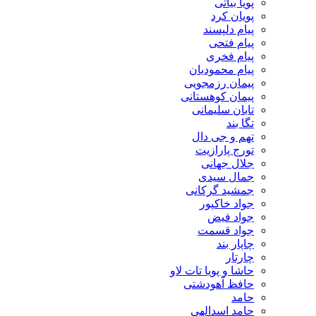
پویا بیاتی
پویان کرد
پیام دلپسند
پیام فتحی
پیام فخری
پیام محمودیان
پیمان رزمجویی
پیمان کوهستانی
تابان سلیمانی
تگا بند
تهم و جی دال
تورج پارازیت
جلال جهانی
جمال سیدی
جمشید گرکانی
جواد خاکپور
جواد فیض
جواد قسمت
چاپار بند
چارتار
حاشا و پویا تات لاو
حافظ آهودشتی
حامد
حامد اسدالهی