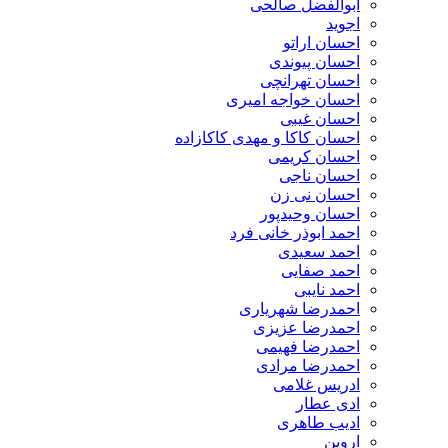
ابوالفضل صالحی
اجوید
احسان اراتو
احسان پیوندی
احسان تهرانچی
احسان خواجه امیری
احسان غیبی
احسان کاکا و مهدی کاکازاده
احسان کریمی
احسان ناجی
احسان نی زن
احسان وحیدپور
احمد ابوذر خانی فرد
احمد سعیدی
احمد صفایی
احمد نایبی
احمدرضا شهریاری
احمدرضا عزیزی
احمدرضا فهیمی
احمدرضا مرادی
ادریس غلامی
ادی عطار
ادیب طاهری
اروین