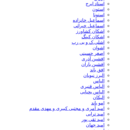
استاد ایرج
استون
استونا
اسماعیل خانزاده
اسماعیل خیراتی
اشکان کشاورز
اشکان کینگ
اشلی.ک و بی رپ
اشوان
اصغر حسینی
افشین آذری
افشین باران
افق باند
البرز نبویان
الیاس
الیاس قنبرى
الیاس یحیایی
الیکان
امو باند
امید آمری و مجتبی کبیری و مهدى مقدم
امید ترابی
امید تقی پور
امید جهان