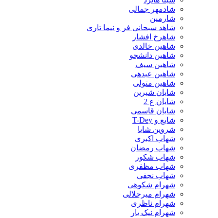
شادمهر جمالی
شارمین
شاهد سبحانی فر و نیما تاری
شاهرخ افشار
شاهین خالدی
شاهین دانشجو
شاهین سیف
شاهین عبدهی
شاهین متولی
شایان شیرین
شایان ع 2
شایان قاسمی
شایع و T-Dey
شروین شایا
شهاب اکبری
شهاب رمضان
شهاب شکور
شهاب مظفری
شهاب نجفی
شهرام شکوهی
شهرام میرجلالی
شهرام ناظری
شهرام نیک یار