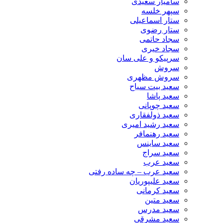
سامیار سعیدی
سپهر خلسه
ستار اسماعیلی
ستار رضوی
سجاد حاتمی
سجاد خیری
سرپیکو و علی سان
سروش
سروش مظهری
سعید بیت سیاح
سعید پاشا
سعید چوپانی
سعید ذولفقاری
سعید رشید امیری
سعید رهنمافر
سعید ساینس
سعید سراج
سعید عرب
سعید عرب – چه ساده رفتی
سعید علیپوریان
سعید کرمانی
سعید متین
سعید مدرس
سعید مشرقی