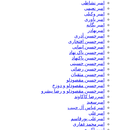
امیر نشاطی
امیر نعیمی
امیر وکیلی
امیر یاوری
امیر یگانه
امیربهادر
امیرحسین آذری
امیرحسین افتخاری
امیرحسین ایمانی
امیرحسین پاک نهاد
امیرحسین پاکنهاد
امیرحسین حسینی
امیرحسین رضائی
امیرحسین متقیان
امیرحسین مقصودلو
امیرحسین مقصودلو و دوزخ
امیرحسین مقصودلو و رضا پیشرو
امیررضا کاکاوند
امیرسعید
امیرعباس آل حبیب
امیرعلی
امیرعلی پورقاسم
امیرمحمد غفاری
امین اکبری