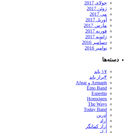
جولای 2017
ژوئن 2017
می 2017
آوریل 2017
مارس 2017
فوریه 2017
ژانویه 2017
دسامبر 2016
نوامبر 2016
ته‌ها
۱۷ باند
۳برار باند
Armaph و Afgar
Emo Band
Espertip
Homxigen
The Ways
Today Band
آدرین
آراد
آراز کمانگر
آراو