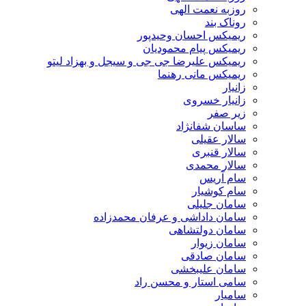
روزبه نعمت الهی
روناک بند
ریمیکس احسان وحیدپور
ریمیکس پیام محمودیان
ریمیکس علیرضا جی جی و سیجل و بهزاد لیتو
ریمیکس مانی رهنما
زانیار
زانیار خسروی
زیر صفر
ساسان شفانژاد
سالار عقیلی
سالار قنبری
سالار محمدی
سام آریس
سام کوشیار
سامان جلیلی
سامان داداشی و عرفان محمدزاده
سامان دولتشاهی
سامان زیوار
سامان صادقی
سامان علیبخشی
سامی استار و محسن راد
سامیار