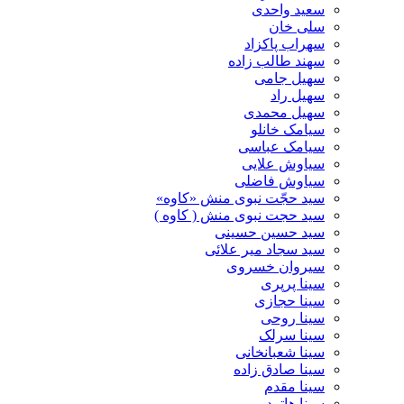
سعید واحدی
سلی خان
سهراب پاکزاد
سهند طالب زاده
سهیل جامی
سهیل راد
سهیل محمدی
سیامک خانلو
سیامک عباسی
سیاوش علایی
سیاوش فاضلی
سید حجّت نبوی منش «کاوه»
سید حجت نبوی منش ( کاوه )
سید حسین حسینى
سید سجاد میر علائی
سیروان خسروی
سینا پرپری
سینا حجازی
سینا روحی
سینا سرلک
سینا شعبانخانی
سینا صادق زاده
سینا مقدم
سینا هاترد