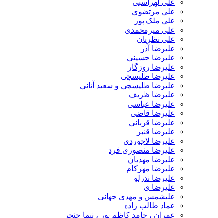
علی لهراسبی
علی مرتضوی
علی ملک پور
علی میرمحمدی
علی نظریان
علیرضا آذر
علیرضا حسینی
علیرضا روزگار
علیرضا طلیسچی
علیرضا طلیسچی و سعید آتانی
علیرضا ظریف
علیرضا عباسی
علیرضا قاضی
علیرضا قربانی
علیرضا قنبر
علیرضا لاجوردی
علیرضا منصوری فرد
علیرضا مهدیان
علیرضا مهرکام
علیرضا ندرلو
علیرضا ی
علیشمس و مهدی جهانی
عماد طالب زاده
عمران ، حامد کاظم پور ، نیما حنجر