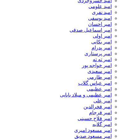
امید خسروجردی
امید علومی
امید نفری
امید یوسفی
امیر احسان
امیر اسماعیل صدفی
امیر اولی
امیر بکایی
امیر پدرام
امیر پرستاری
امیر ته ته
امیر خواجه پور
امیر سعیدی
امیر طارمی
امیر عباس گلاب
امیر عظیمی
امیر عظیمی و میلاد بابایی
امیر علی
امیر فخرالدین
امیر فرجام
امیر فلاح حسینی
امیر گلایه
امیر مسعود امیری
امیر مسعود صدیق