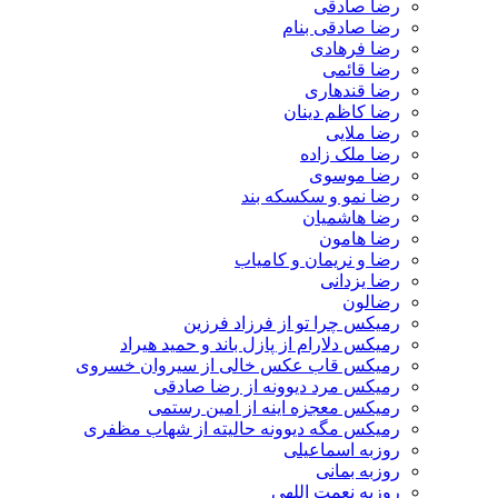
رضا صادقی
رضا صادقی بنام
رضا فرهادی
رضا قائمی
رضا قندهاری
رضا کاظم دینان
رضا ملایی
رضا ملک زاده
رضا موسوی
رضا نمو و سکسکه بند
رضا هاشمیان
رضا هامون
رضا و نریمان و کامیاب
رضا یزدانی
رضالون
رمیکس چرا تو از فرزاد فرزین
رمیکس دلارام از پازل باند و حمید هیراد
رمیکس قاب عکس خالی از سیروان خسروی
رمیکس مرد دیوونه از رضا صادقی
رمیکس معجزه اینه از امین رستمی
رمیکس مگه دیوونه حالیته از شهاب مظفری
روزبه اسماعیلی
روزبه بمانی
روزبه نعمت اللهی