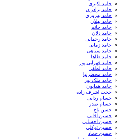
حامد اکبری
حامد برادران
حامد بهروزی
حامد پهلان
حامد حاتم
حامد دلان
حامد رحمانی
حامد زمانی
حامد سیاهی
حامد طاها
حامد قهرایی پور
حامد لطفی
حامد محضرنیا
حامد ملک پور
حامد همایون
حجت اشرف زاده
حسام ردایی
حسام صدر
حسن تاج
حسین آقایی
حسین احسانی
حسین توکلی
حسین حماد