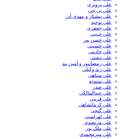
علی پرویزی
علی پی جی
علی پیشتاز و مهدی آذر
علی توحید
علی جعفری
علی حبیبی
علی حسن پور
علی حسینی
علی خادمی
علی دشتی
علی رمضانپور و آمین بند
علی زند وکیلی
علی سپاهی
علی ستوده
علی صدر
علی عبدالمالکی
علی قریبی
علی کرمانشاهی
علی گنجی
علی لهراسبی
علی مرتضوی
علی ملک پور
علی میرمحمدی