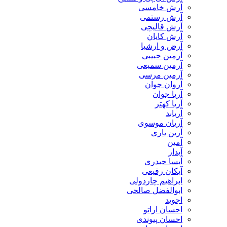
آرش خامسی
آرش رستمی
آرش قالیچی
آرش کایان
​آرض و ارشیا
آرمین حبیبی
آرمین سمیعی
آرمین مرسی
آروان جوان
آریا جوان
آریا کهتر
آریابد
آریان موسوی
آرین یاری
آمین
آیدار
آیسا حیدری
آیکان رفیعی
ابراهیم چاردولی
ابوالفضل صالحی
اجوید
احسان اراتو
احسان پیوندی