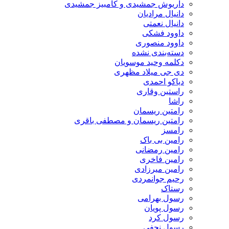
داریوش جمشیدی و کامبیز جمشیدی
دانیال مرادیان
دانیال نعمتی
داوود فشکی
داوود منصوری
دسته‌بندی نشده
دکلمه وحید موسویان
دی جی میلاد مظهری
دیاکو احمدی
راستین وقاری
راشا
رامتین ریسمان
رامتین ریسمان و مصطفی باقری
رامسز
رامین بی باک
رامین رمضانی
رامین فاخری
رامین میرزادی
رحیم جوانمردی
رستاک
رسول بهرامی
رسول پویان
رسول کرد
رسول نجفی