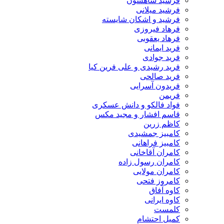
فرشید شاهسون
فرشید میلانی
فرشید و اشکان شایسته
فرهاد فیروزی
فرهاد یعقوبی
فرید ایمانی
فرید جوادی
فرید رشیدی و علی فرین کیا
فرید صالحی
فریدون آسرایی
فریمن
فواد فالکو و دانش عسکری
قاسم افشار و مجید مکس
کاظم زرین
کامبیز جمشیدی
کامبیز فراهانی
کامران آقاخانی
کامران رسول زاده
کامران مولایی
کامروز فتحی
کاوه آفاق
کاوه ایرانی
کلمست
کمیل احتشام