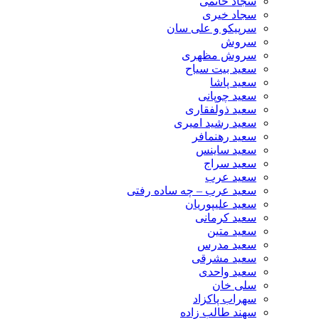
سجاد حاتمی
سجاد خیری
سرپیکو و علی سان
سروش
سروش مظهری
سعید بیت سیاح
سعید پاشا
سعید چوپانی
سعید ذولفقاری
سعید رشید امیری
سعید رهنمافر
سعید ساینس
سعید سراج
سعید عرب
سعید عرب – چه ساده رفتی
سعید علیپوریان
سعید کرمانی
سعید متین
سعید مدرس
سعید مشرقی
سعید واحدی
سلی خان
سهراب پاکزاد
سهند طالب زاده