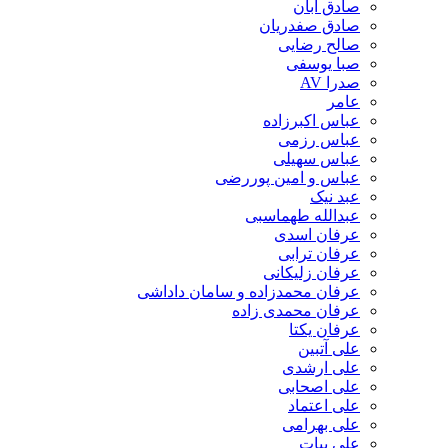
صادق آبان
صادق صفدریان
صالح رضایی
صبا یوسفی
صدرا AV
عامر
عباس اکبرزاده
عباس رزمی
عباس سهیلی
عباس و امین پوررضی
عبد نیک
عبدالله طهماسبی‎
عرفان اسدی
عرفان ترابی
عرفان زلیکانی
عرفان محمدزاده و سامان داداشی
عرفان محمدی زاده
عرفان یکتا
علی آتبین
علی ارشدی
علی اصحابی
علی اعتماد
علی بهرامی
علی بیات