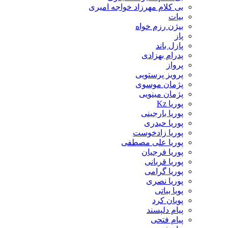
بی کلام مهرزاد خواجه امیری
بیات
بیژن رزم خواه
پاز
پازل باند
پدرام بهزادی
پرواز
پرویز پرستویی
پژمان موسوی
پژمان مینویی
پوریا Kz
پوریا بارجینی
پوریا حیدری
پوریا زادخوست
پوریا علی مصطفی
پوریا فرجیان
پوریا قربانی
پوریا گرامی
پوریا نصری
پویا بیاتی
پویان کرد
پیام دلپسند
پیام فتحی