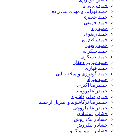
حمید پیروزنیا
حمید تهرانی و مهدی نبی زاده
حمید جعفری
حمید حریفی
حمید راد
حمید رضوی
حمید رفیع پور
حمید رفیعی
حمید شکرانه
حمید عسکری
حمید فیروز دهقان
حمید قهاری
حمید گودرزی و میلاد بابایی
حمید هیراد
حمیدرضا اکبری
حمیدرضا برومند
حمیدرضا ترکاشوند
حمیدرضا ترکاشوند و امیریل ارجمند
حمیدرضا مازوچی
خشایار اعتمادی
خشایار نیک روش
خشایار نیکروش
خشایار و نیما و کانو