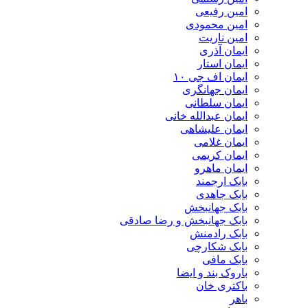
امین رفیعی
امین محمودی
امین ناریت
ایمان آذری
ایمان استار
ایمان اف جی ۱۰
ایمان جهانگری
ایمان سلطانی
ایمان عبدالله خانی
ایمان علیشاهی
ایمان غلامی
ایمان کریمی
ایمان ماهرو
بابک ارجمند
بابک جاهدی
بابک جهانبخش
بابک جهانبخش و رضا صادقی
بابک رادمنش
بابک شکارچی
بابک مافی
باروک بند و ایضا
باکتری خان
باهر