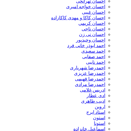
احسان تهرانچی
احسان خواجه امیری
احسان غیبی
احسان کاکا و مهدی کاکازاده
احسان کریمی
احسان ناجی
احسان نی زن
احسان وحیدپور
احمد ابوذر خانی فرد
احمد سعیدی
احمد صفایی
احمد نایبی
احمدرضا شهریاری
احمدرضا عزیزی
احمدرضا فهیمی
احمدرضا مرادی
ادریس غلامی
ادی عطار
ادیب طاهری
اروین
استاد ایرج
استون
استونا
اسماعیل خانزاده