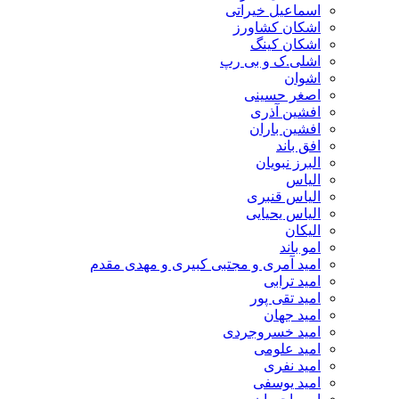
اسماعیل خیراتی
اشکان کشاورز
اشکان کینگ
اشلی.ک و بی رپ
اشوان
اصغر حسینی
افشین آذری
افشین باران
افق باند
البرز نبویان
الیاس
الیاس قنبرى
الیاس یحیایی
الیکان
امو باند
امید آمری و مجتبی کبیری و مهدى مقدم
امید ترابی
امید تقی پور
امید جهان
امید خسروجردی
امید علومی
امید نفری
امید یوسفی