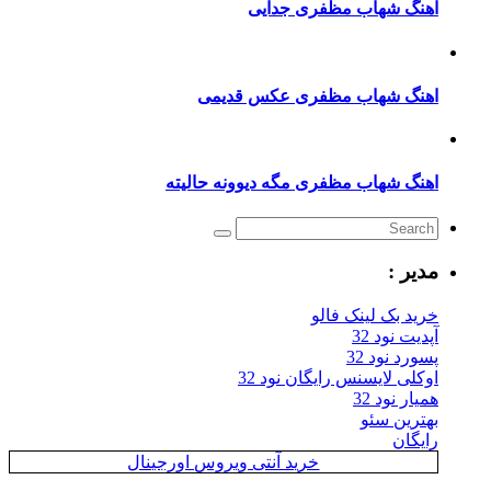
نگ شهاب مظفری جدایی
نگ شهاب مظفری عکس قدیمی
نگ شهاب مظفری مگه دیوونه حالیته
یر :
ید بک لینک فالو
یت نود 32
رد نود 32
کلی لایسنس رایگان نود 32
ار نود 32
ترین سئو
یگان
خرید آنتی ویروس اورجینال