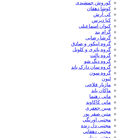
کوروش جمشیدی
کوشا دهقان
کی آرش
کیا دپرس
کیوان اسماعیلی
گرام بند
گرشا رضایی
گروه اپیکور و صادق
گروه باتری و کلونل
گروه پالت
گروه دنگ شو
گروه سان دارک باند
گروه سون
لیون
مازیار فلاحی
ماکان باند
مانی رهنما
مانی کاکاوند
مبین جعفری
متین صفر پور
مجتبی اورنگی
مجتبی دل زنده
مجتبی دهقانی
مجتبی زینلی