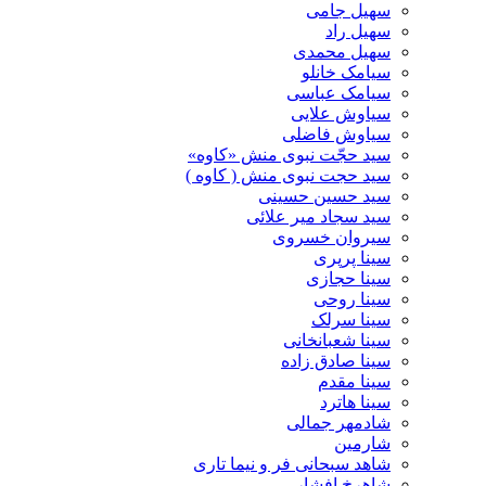
سهیل جامی
سهیل راد
سهیل محمدی
سیامک خانلو
سیامک عباسی
سیاوش علایی
سیاوش فاضلی
سید حجّت نبوی منش «کاوه»
سید حجت نبوی منش ( کاوه )
سید حسین حسینى
سید سجاد میر علائی
سیروان خسروی
سینا پرپری
سینا حجازی
سینا روحی
سینا سرلک
سینا شعبانخانی
سینا صادق زاده
سینا مقدم
سینا هاترد
شادمهر جمالی
شارمین
شاهد سبحانی فر و نیما تاری
شاهرخ افشار