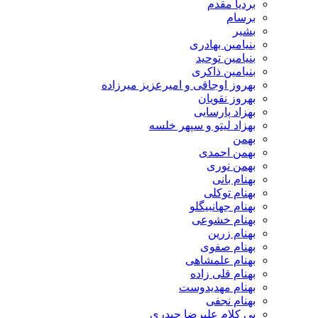
بردیا مقدم
برسام
بشیر
بنیامین بهادری
بنیامین توحید
بنیامین ذاکری
بهروز اوجاقی و امیرعزیز میرزاده
بهروز نقویان
بهزاد پارسایی
بهزاد لیتو و سپهر خلسه
بهمن
بهمن احمدی
بهمن نوری
بهنام بانی
بهنام توکلی
بهنام جهانبیگلو
بهنام خشوعی
بهنام زرین
بهنام صفوی
بهنام علمشاهی
بهنام قلی زاده
بهنام مهدیدوست
بهنام نجفی
بی کلام علیرضا حیدری