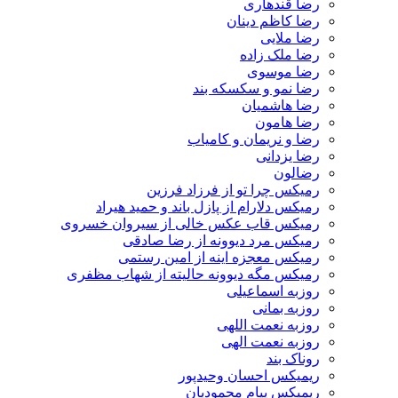
رضا قندهاری
رضا کاظم دینان
رضا ملایی
رضا ملک زاده
رضا موسوی
رضا نمو و سکسکه بند
رضا هاشمیان
رضا هامون
رضا و نریمان و کامیاب
رضا یزدانی
رضالون
رمیکس چرا تو از فرزاد فرزین
رمیکس دلارام از پازل باند و حمید هیراد
رمیکس قاب عکس خالی از سیروان خسروی
رمیکس مرد دیوونه از رضا صادقی
رمیکس معجزه اینه از امین رستمی
رمیکس مگه دیوونه حالیته از شهاب مظفری
روزبه اسماعیلی
روزبه بمانی
روزبه نعمت اللهی
روزبه نعمت الهی
روناک بند
ریمیکس احسان وحیدپور
ریمیکس پیام محمودیان