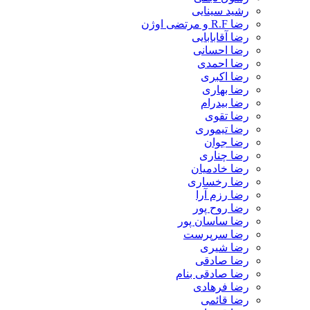
رشید سینایی
رضا R.F و مرتضی اوژن
رضا آقابابایی
رضا احسانی
رضا احمدی
رضا اکبری
رضا بهاری
رضا بیدرام
رضا تقوی
رضا تیموری
رضا جوان
رضا چناری
رضا خادمیان
رضا رخساری
رضا رزم آرا
رضا روح پور
رضا ساسان پور
رضا سرپرست
رضا شیری
رضا صادقی
رضا صادقی بنام
رضا فرهادی
رضا قائمی