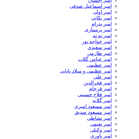
امیر احسان
امیر اسماعیل صدفی
امیر اولی
امیر بکایی
امیر پدرام
امیر پرستاری
امیر ته ته
امیر خواجه پور
امیر سعیدی
امیر طارمی
امیر عباس گلاب
امیر عظیمی
امیر عظیمی و میلاد بابایی
امیر علی
امیر فخرالدین
امیر فرجام
امیر فلاح حسینی
امیر گلایه
امیر مسعود امیری
امیر مسعود صدیق
امیر نشاطی
امیر نعیمی
امیر وکیلی
امیر یاوری