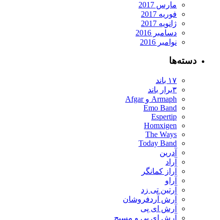
مارس 2017
فوریه 2017
ژانویه 2017
دسامبر 2016
نوامبر 2016
ته‌ها
۱۷ باند
۳برار باند
Armaph و Afgar
Emo Band
Espertip
Homxigen
The Ways
Today Band
آدرین
آراد
آراز کمانگر
آراو
آرتین تی زد
آرش آردفروشان
آرش ای پی
آرش ای پی و مسیح