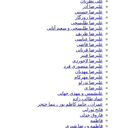
علی نظریان
علیرضا آذر
علیرضا حسینی
علیرضا روزگار
علیرضا طلیسچی
علیرضا طلیسچی و سعید آتانی
علیرضا ظریف
علیرضا عباسی
علیرضا قاضی
علیرضا قربانی
علیرضا قنبر
علیرضا لاجوردی
علیرضا منصوری فرد
علیرضا مهدیان
علیرضا مهرکام
علیرضا ندرلو
علیرضا ی
علیشمس و مهدی جهانی
عماد طالب زاده
عمران ، حامد کاظم پور ، نیما حنجر
فاتح نورایی
فاروق جدلی
فاطمه
فاطمه و رضا شیری