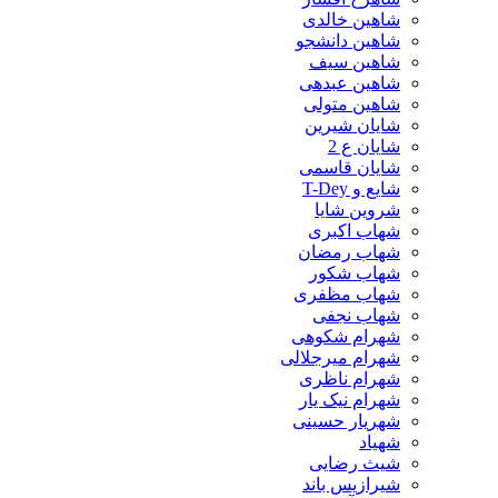
شاهین خالدی
شاهین دانشجو
شاهین سیف
شاهین عبدهی
شاهین متولی
شایان شیرین
شایان ع 2
شایان قاسمی
شایع و T-Dey
شروین شایا
شهاب اکبری
شهاب رمضان
شهاب شکور
شهاب مظفری
شهاب نجفی
شهرام شکوهی
شهرام میرجلالی
شهرام ناظری
شهرام نیک یار
شهریار حسینی
شهیاد
شیث رضایی
شیرازیس باند