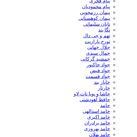
پیام فخری
پیام محمودیان
پیمان رزمجویی
پیمان کوهستانی
تابان سلیمانی
تگا بند
تهم و جی دال
تورج پارازیت
جلال جهانی
جمال سیدی
جمشید گرکانی
جواد خاکپور
جواد فیض
جواد قسمت
چاپار بند
چارتار
حاشا و پویا تات لاو
حافظ آهودشتی
حامد
حامد اسدالهی
حامد اکبری
حامد برادران
حامد بهروزی
حامد پهلان