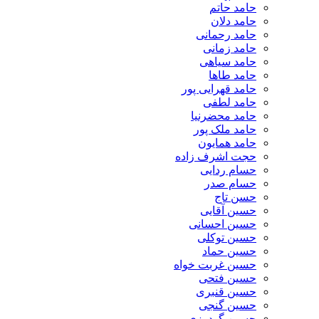
حامد حاتم
حامد دلان
حامد رحمانی
حامد زمانی
حامد سیاهی
حامد طاها
حامد قهرایی پور
حامد لطفی
حامد محضرنیا
حامد ملک پور
حامد همایون
حجت اشرف زاده
حسام ردایی
حسام صدر
حسن تاج
حسین آقایی
حسین احسانی
حسین توکلی
حسین حماد
حسین غربت خواه
حسین فتحی
حسین قنبری
حسین گنجی
حسین گودرزی