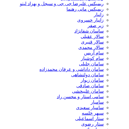
ریمیکس علیرضا جی جی و سیجل و بهزاد لیتو
ریمیکس مانی رهنما
زانیار
زانیار خسروی
زیر صفر
ساسان شفانژاد
سالار عقیلی
سالار قنبری
سالار محمدی
سام آریس
سام کوشیار
سامان جلیلی
سامان داداشی و عرفان محمدزاده
سامان دولتشاهی
سامان زیوار
سامان صادقی
سامان علیبخشی
سامی استار و محسن راد
سامیار
سامیار سعیدی
سپهر خلسه
ستار اسماعیلی
ستار رضوی