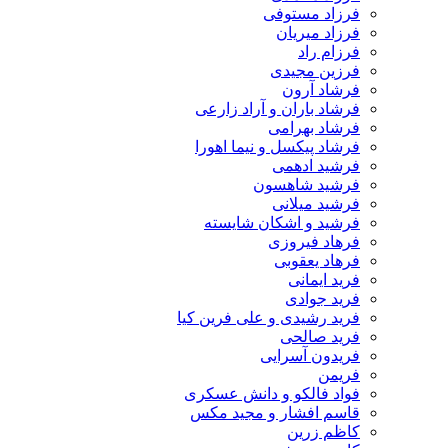
فرزاد مستوفی
فرزاد میریان
فرزام راد
فرزین مجیدی
فرشاد آرون
فرشاد باران و آراد زارعی
فرشاد بهرامی
فرشاد پیکسل و نیما اهورا
فرشید ادهمی
فرشید شاهسون
فرشید میلانی
فرشید و اشکان شایسته
فرهاد فیروزی
فرهاد یعقوبی
فرید ایمانی
فرید جوادی
فرید رشیدی و علی فرین کیا
فرید صالحی
فریدون آسرایی
فریمن
فواد فالکو و دانش عسکری
قاسم افشار و مجید مکس
کاظم زرین