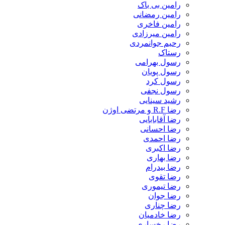
رامین بی باک
رامین رمضانی
رامین فاخری
رامین میرزادی
رحیم جوانمردی
رستاک
رسول بهرامی
رسول پویان
رسول کرد
رسول نجفی
رشید سینایی
رضا R.F و مرتضی اوژن
رضا آقابابایی
رضا احسانی
رضا احمدی
رضا اکبری
رضا بهاری
رضا بیدرام
رضا تقوی
رضا تیموری
رضا جوان
رضا چناری
رضا خادمیان
رضا رخساری