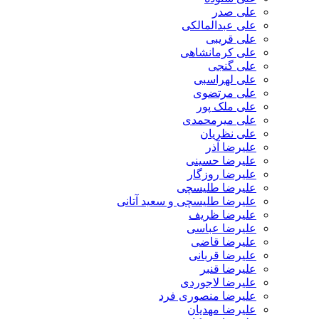
علی صدر
علی عبدالمالکی
علی قریبی
علی کرمانشاهی
علی گنجی
علی لهراسبی
علی مرتضوی
علی ملک پور
علی میرمحمدی
علی نظریان
علیرضا آذر
علیرضا حسینی
علیرضا روزگار
علیرضا طلیسچی
علیرضا طلیسچی و سعید آتانی
علیرضا ظریف
علیرضا عباسی
علیرضا قاضی
علیرضا قربانی
علیرضا قنبر
علیرضا لاجوردی
علیرضا منصوری فرد
علیرضا مهدیان