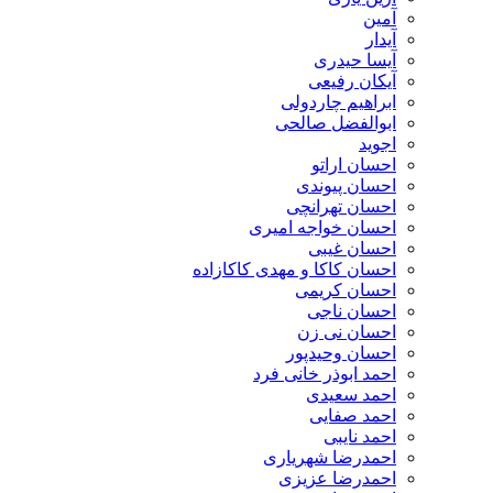
آمین
آیدار
آیسا حیدری
آیکان رفیعی
ابراهیم چاردولی
ابوالفضل صالحی
اجوید
احسان اراتو
احسان پیوندی
احسان تهرانچی
احسان خواجه امیری
احسان غیبی
احسان کاکا و مهدی کاکازاده
احسان کریمی
احسان ناجی
احسان نی زن
احسان وحیدپور
احمد ابوذر خانی فرد
احمد سعیدی
احمد صفایی
احمد نایبی
احمدرضا شهریاری
احمدرضا عزیزی