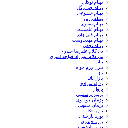
بهنام توکلی
بهنام جهانبیگلو
بهنام خشوعی
بهنام زرین
بهنام صفوی
بهنام علمشاهی
بهنام قلی زاده
بهنام مهدیدوست
بهنام نجفی
بی کلام علیرضا حیدری
بی کلام مهرزاد خواجه امیری
بیات
بیژن رزم خواه
پاز
پازل باند
پدرام بهزادی
پرواز
پرویز پرستویی
پژمان موسوی
پژمان مینویی
پوریا Kz
پوریا بارجینی
پوریا حیدری
پوریا زادخوست