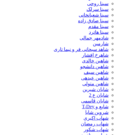
سینا روحی
سینا سرلک
سینا شعبانخانی
سینا صادق زاده
سینا مقدم
سینا هاترد
شادمهر جمالی
شارمین
شاهد سبحانی فر و نیما تاری
شاهرخ افشار
شاهین خالدی
شاهین دانشجو
شاهین سیف
شاهین عبدهی
شاهین متولی
شایان شیرین
شایان ع 2
شایان قاسمی
شایع و T-Dey
شروین شایا
شهاب اکبری
شهاب رمضان
شهاب شکور