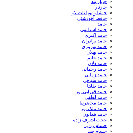
چاپار بند
چارتار
حاشا و پویا تات لاو
حافظ آهودشتی
حامد
حامد اسدالهی
حامد اکبری
حامد برادران
حامد بهروزی
حامد پهلان
حامد حاتم
حامد دلان
حامد رحمانی
حامد زمانی
حامد سیاهی
حامد طاها
حامد قهرایی پور
حامد لطفی
حامد محضرنیا
حامد ملک پور
حامد همایون
حجت اشرف زاده
حسام ردایی
حسام صدر