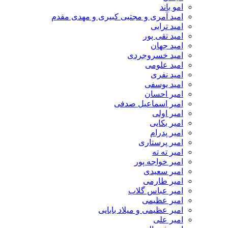
امو باند
امید آمری و مجتبی کبیری و مهدى مقدم
امید ترابی
امید تقی پور
امید جهان
امید خسروجردی
امید علومی
امید نفری
امید یوسفی
امیر احسان
امیر اسماعیل صدفی
امیر اولی
امیر بکایی
امیر پدرام
امیر پرستاری
امیر ته ته
امیر خواجه پور
امیر سعیدی
امیر طارمی
امیر عباس گلاب
امیر عظیمی
امیر عظیمی و میلاد بابایی
امیر علی