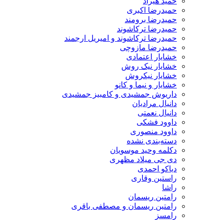
حمید هیراد
حمیدرضا اکبری
حمیدرضا برومند
حمیدرضا ترکاشوند
حمیدرضا ترکاشوند و امیریل ارجمند
حمیدرضا مازوچی
خشایار اعتمادی
خشایار نیک روش
خشایار نیکروش
خشایار و نیما و کانو
داریوش جمشیدی و کامبیز جمشیدی
دانیال مرادیان
دانیال نعمتی
داوود فشکی
داوود منصوری
دسته‌بندی نشده
دکلمه وحید موسویان
دی جی میلاد مظهری
دیاکو احمدی
راستین وقاری
راشا
رامتین ریسمان
رامتین ریسمان و مصطفی باقری
رامسز