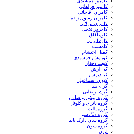
کامبیز جمشیدی
کامبیز فراهانی
کامران آقاخانی
کامران رسول زاده
کامران مولایی
کامروز فتحی
کاوه آفاق
کاوه ایرانی
کلمست
کمیل احتشام
کوروش جمشیدی
کوشا دهقان
کی آرش
کیا دپرس
کیوان اسماعیلی
گرام بند
گرشا رضایی
گروه اپیکور و صادق
گروه باتری و کلونل
گروه پالت
گروه دنگ شو
گروه سان دارک باند
گروه سون
لیون