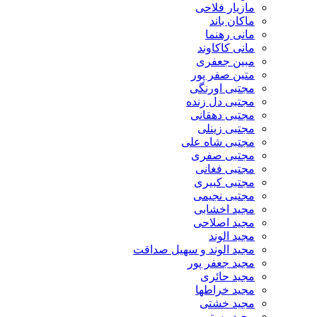
مازیار فلاحی
ماکان باند
مانی رهنما
مانی کاکاوند
مبین جعفری
متین صفر پور
مجتبی اورنگی
مجتبی دل زنده
مجتبی دهقانی
مجتبی زینلی
مجتبی شاه علی
مجتبی صفری
مجتبی فغانی
مجتبی کبیری
مجتبی نجیمی
مجید اخشابی
مجید اصلاحی
مجید الوند‎
مجید الوند و سهیل صداقت
مجید جعفر پور
مجید حائری
مجید خراطها
مجید خشتی
مجید رستمی