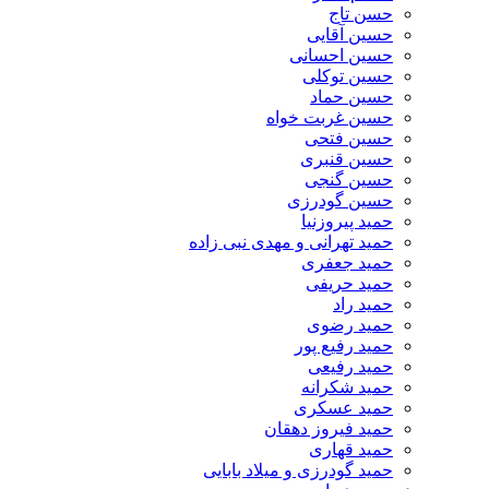
حسن تاج
حسین آقایی
حسین احسانی
حسین توکلی
حسین حماد
حسین غربت خواه
حسین فتحی
حسین قنبری
حسین گنجی
حسین گودرزی
حمید پیروزنیا
حمید تهرانی و مهدی نبی زاده
حمید جعفری
حمید حریفی
حمید راد
حمید رضوی
حمید رفیع پور
حمید رفیعی
حمید شکرانه
حمید عسکری
حمید فیروز دهقان
حمید قهاری
حمید گودرزی و میلاد بابایی