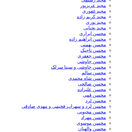
مجید عزیزپور
مجید غفوری
مجید کریم زاده
مجید نوری
مجید یحیایی
محسن ابراری
محسن ابراهیم زاده
محسن بهمنی
محسن تاجیک
محسن جعفری
محسن چاوشی
محسن چاوشی و سینا سرلک
محسن سالم
محسن شاه محمدی
محسن صالحی
محسن علیزاده
محسن قمی
محسن لرد
محسن لرد و سهراب فخیمی و مهدی صادقی
محسن محبوبی
محسن مهراد
محسن موسوی
محسن والهیان