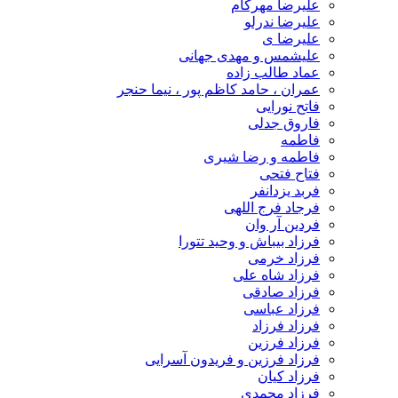
علیرضا مهرکام
علیرضا ندرلو
علیرضا ی
علیشمس و مهدی جهانی
عماد طالب زاده
عمران ، حامد کاظم پور ، نیما حنجر
فاتح نورایی
فاروق جدلی
فاطمه
فاطمه و رضا شیری
فتاح فتحی
فربد یزدانفر
فرجاد فرج اللهی
فردین آر وان
فرزاد بیباش و وحید تتورا
فرزاد خرمی
فرزاد شاه علی
فرزاد صادقی
فرزاد عباسی
فرزاد فرزاد
فرزاد فرزین
فرزاد فرزین و فریدون آسرایی
فرزاد کیان
فرزاد محمدی