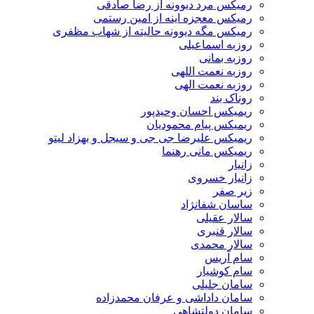
رمیکس مرد دیوونه از رضا صادقی
رمیکس معجزه اینه از امین رستمی
رمیکس مگه دیوونه حالیته از شهاب مظفری
روزبه اسماعیلی
روزبه بمانی
روزبه نعمت اللهی
روزبه نعمت الهی
روناک بند
ریمیکس احسان وحیدپور
ریمیکس پیام محمودیان
ریمیکس علیرضا جی جی و سیجل و بهزاد لیتو
ریمیکس مانی رهنما
زانیار
زانیار خسروی
زیر صفر
ساسان شفانژاد
سالار عقیلی
سالار قنبری
سالار محمدی
سام آریس
سام کوشیار
سامان جلیلی
سامان داداشی و عرفان محمدزاده
سامان دولتشاهی