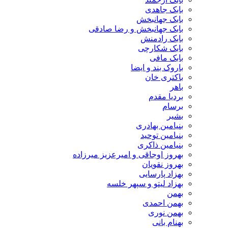
بابک جاهدی
بابک جهانبخش
بابک جهانبخش و رضا صادقی
بابک رادمنش
بابک شکارچی
بابک مافی
باروک بند و ایضا
باکتری خان
باهر
بردیا مقدم
برسام
بشیر
بنیامین بهادری
بنیامین توحید
بنیامین ذاکری
بهروز اوجاقی و امیرعزیز میرزاده
بهروز نقویان
بهزاد پارسایی
بهزاد لیتو و سپهر خلسه
بهمن
بهمن احمدی
بهمن نوری
بهنام بانی