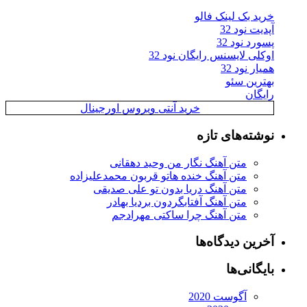
خرید بک لینک فالو
آپدیت نود 32
پسورد نود 32
اوکلی لایسنس رایگان نود 32
همیار نود 32
بهترین سئو
رایگان
خرید آنتی ویروس اورجینال
نوشته‌های تازه
متن آهنگ نگار من وحید دهقانی
متن آهنگ خنده هاتو قربون محمدعلیزاده
متن آهنگ دریا بدون تو علی صدیقی
متن آهنگ آفتابگردون بردیا بهادر
متن آهنگ چرا ساکتی مهرادجم
آخرین دیدگاه‌ها
بایگانی‌ها
آگوست 2020