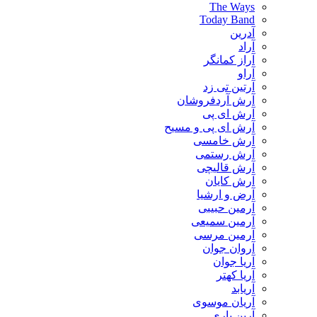
The Ways
Today Band
آدرین
آراد
آراز کمانگر
آراو
آرتین تی زد
آرش آردفروشان
آرش ای پی
آرش ای پی و مسیح
آرش خامسی
آرش رستمی
آرش قالیچی
آرش کایان
​آرض و ارشیا
آرمین حبیبی
آرمین سمیعی
آرمین مرسی
آروان جوان
آریا جوان
آریا کهتر
آریابد
آریان موسوی
آرین یاری