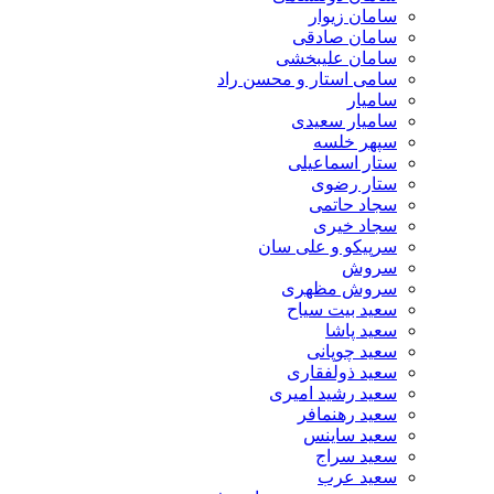
سامان زیوار
سامان صادقی
سامان علیبخشی
سامی استار و محسن راد
سامیار
سامیار سعیدی
سپهر خلسه
ستار اسماعیلی
ستار رضوی
سجاد حاتمی
سجاد خیری
سرپیکو و علی سان
سروش
سروش مظهری
سعید بیت سیاح
سعید پاشا
سعید چوپانی
سعید ذولفقاری
سعید رشید امیری
سعید رهنمافر
سعید ساینس
سعید سراج
سعید عرب