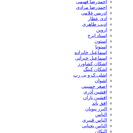
احمدرضا فهیمی
احمدرضا مرادی
ادریس غلامی
ادی عطار
ادیب طاهری
اروین
استاد ایرج
استون
استونا
اسماعیل خانزاده
اسماعیل خیراتی
اشکان کشاورز
اشکان کینگ
اشلی.ک و بی رپ
اشوان
اصغر حسینی
افشین آذری
افشین باران
افق باند
البرز نبویان
الیاس
الیاس قنبرى
الیاس یحیایی
الیکان