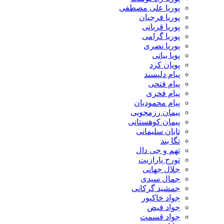
پوریا علی مصطفی
پوریا فرجیان
پوریا قربانی
پوریا گرامی
پوریا نصری
پویا بیاتی
پویان کرد
پیام دلپسند
پیام فتحی
پیام فخری
پیام محمودیان
پیمان رزمجویی
پیمان کوهستانی
تابان سلیمانی
تگا بند
تهم و جی دال
تورج پارازیت
جلال جهانی
جمال سیدی
جمشید گرکانی
جواد خاکپور
جواد فیض
جواد قسمت