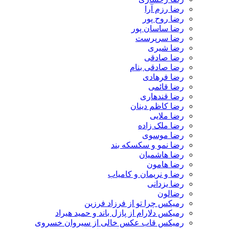
رضا رزم آرا
رضا روح پور
رضا ساسان پور
رضا سرپرست
رضا شیری
رضا صادقی
رضا صادقی بنام
رضا فرهادی
رضا قائمی
رضا قندهاری
رضا کاظم دینان
رضا ملایی
رضا ملک زاده
رضا موسوی
رضا نمو و سکسکه بند
رضا هاشمیان
رضا هامون
رضا و نریمان و کامیاب
رضا یزدانی
رضالون
رمیکس چرا تو از فرزاد فرزین
رمیکس دلارام از پازل باند و حمید هیراد
رمیکس قاب عکس خالی از سیروان خسروی