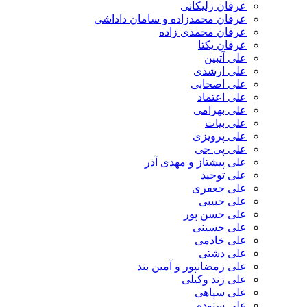
عرفان زلیکانی
عرفان محمدزاده و سامان داداشی
عرفان محمدی زاده
عرفان یکتا
علی آتبین
علی ارشدی
علی اصحابی
علی اعتماد
علی بهرامی
علی بیات
علی پرویزی
علی پی جی
علی پیشتاز و مهدی آذر
علی توحید
علی جعفری
علی حبیبی
علی حسن پور
علی حسینی
علی خادمی
علی دشتی
علی رمضانپور و آمین بند
علی زند وکیلی
علی سپاهی
علی ستوده