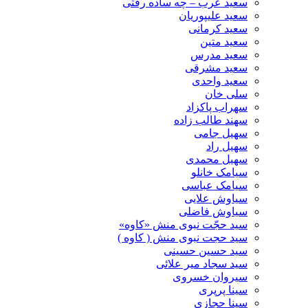
سعید عرب – چه ساده رفتی
سعید علیپوریان
سعید کرمانی
سعید متین
سعید مدرس
سعید مشرقی
سعید واحدی
سلی خان
سهراب پاکزاد
سهند طالب زاده
سهیل جامی
سهیل راد
سهیل محمدی
سیامک خانلو
سیامک عباسی
سیاوش علایی
سیاوش فاضلی
سید حجّت نبوی منش «کاوه»
سید حجت نبوی منش ( کاوه )
سید حسین حسینى
سید سجاد میر علائی
سیروان خسروی
سینا پرپری
سینا حجازی