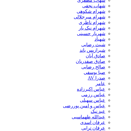
شهاب مظفری
شهاب نجفی
شهرام شکوهی
شهرام میرجلالی
شهرام ناظری
شهرام نیک یار
شهریار حسینی
شهیاد
شیث رضایی
شیرازیس باند
صادق آبان
صادق صفدریان
صالح رضایی
صبا یوسفی
صدرا AV
عامر
عباس اکبرزاده
عباس رزمی
عباس سهیلی
عباس و امین پوررضی
عبد نیک
عبدالله طهماسبی‎
عرفان اسدی
عرفان ترابی