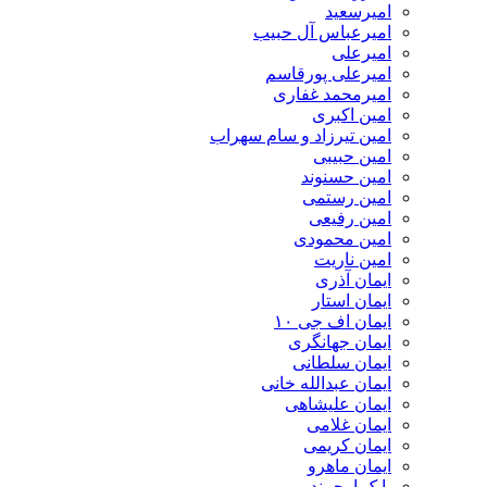
امیرسعید
امیرعباس آل حبیب
امیرعلی
امیرعلی پورقاسم
امیرمحمد غفاری
امین اکبری
امین تیرزاد و سام سهراب
امین حبیبی
امین حسنوند
امین رستمی
امین رفیعی
امین محمودی
امین ناریت
ایمان آذری
ایمان استار
ایمان اف جی ۱۰
ایمان جهانگری
ایمان سلطانی
ایمان عبدالله خانی
ایمان علیشاهی
ایمان غلامی
ایمان کریمی
ایمان ماهرو
بابک ارجمند