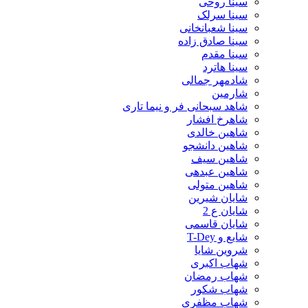
سینا روحی
سینا سرلک
سینا شعبانخانی
سینا صادق زاده
سینا مقدم
سینا هاترد
شادمهر جمالی
شارمین
شاهد سبحانی فر و نیما تاری
شاهرخ افشار
شاهین خالدی
شاهین دانشجو
شاهین سیف
شاهین عبدهی
شاهین متولی
شایان شیرین
شایان ع 2
شایان قاسمی
شایع و T-Dey
شروین شایا
شهاب اکبری
شهاب رمضان
شهاب شکور
شهاب مظفری