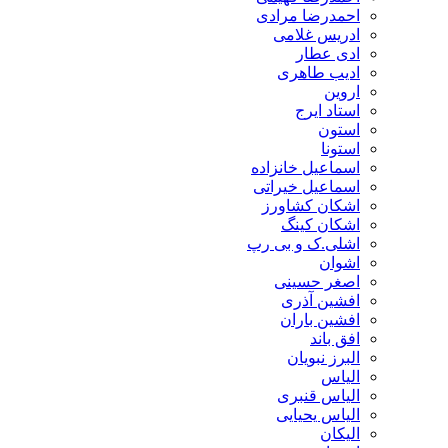
احمدرضا مرادی
ادریس غلامی
ادی عطار
ادیب طاهری
اروین
استاد ایرج
استون
استونا
اسماعیل خانزاده
اسماعیل خیراتی
اشکان کشاورز
اشکان کینگ
اشلی.ک و بی رپ
اشوان
اصغر حسینی
افشین آذری
افشین باران
افق باند
البرز نبویان
الیاس
الیاس قنبرى
الیاس یحیایی
الیکان