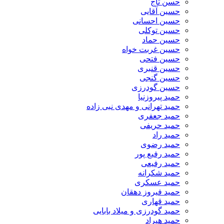
حسن تاج
حسین آقایی
حسین احسانی
حسین توکلی
حسین حماد
حسین غربت خواه
حسین فتحی
حسین قنبری
حسین گنجی
حسین گودرزی
حمید پیروزنیا
حمید تهرانی و مهدی نبی زاده
حمید جعفری
حمید حریفی
حمید راد
حمید رضوی
حمید رفیع پور
حمید رفیعی
حمید شکرانه
حمید عسکری
حمید فیروز دهقان
حمید قهاری
حمید گودرزی و میلاد بابایی
حمید هیراد