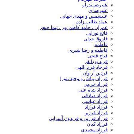
علیرضا ندرلو
علیرضا ی
علیشمس و مهدی جهانی
عماد طالب زاده
عمران ، حامد کاظم پور ، نیما حنجر
فاتح نورایی
فاروق جدلی
فاطمه
فاطمه و رضا شیری
فتاح فتحی
فربد یزدانفر
فرجاد فرج اللهی
فردین آر وان
فرزاد بیباش و وحید تتورا
فرزاد خرمی
فرزاد شاه علی
فرزاد صادقی
فرزاد عباسی
فرزاد فرزاد
فرزاد فرزین
فرزاد فرزین و فریدون آسرایی
فرزاد کیان
فرزاد محمدی