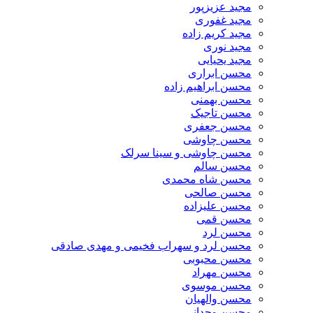
مجید عزیزپور
مجید غفوری
مجید کریم زاده
مجید نوری
مجید یحیایی
محسن ابراری
محسن ابراهیم زاده
محسن بهمنی
محسن تاجیک
محسن جعفری
محسن چاوشی
محسن چاوشی و سینا سرلک
محسن سالم
محسن شاه محمدی
محسن صالحی
محسن علیزاده
محسن قمی
محسن لرد
محسن لرد و سهراب فخیمی و مهدی صادقی
محسن محبوبی
محسن مهراد
محسن موسوی
محسن والهیان
محسن وجدانی