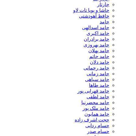
چارتار
حاشا و پویا تات لاو
حافظ آهودشتی
حامد
حامد اسدالهی
حامد اکبری
حامد برادران
حامد بهروزی
حامد پهلان
حامد حاتم
حامد دلان
حامد رحمانی
حامد زمانی
حامد سیاهی
حامد طاها
حامد قهرایی پور
حامد لطفی
حامد محضرنیا
حامد ملک پور
حامد همایون
حجت اشرف زاده
حسام ردایی
حسام صدر