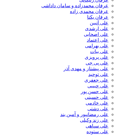
عرفان محمدزاده و سامان داداشی
عرفان محمدی زاده
عرفان یکتا
علی آتبین
علی ارشدی
علی اصحابی
علی اعتماد
علی بهرامی
علی بیات
علی پرویزی
علی پی جی
علی پیشتاز و مهدی آذر
علی توحید
علی جعفری
علی حبیبی
علی حسن پور
علی حسینی
علی خادمی
علی دشتی
علی رمضانپور و آمین بند
علی زند وکیلی
علی سپاهی
علی ستوده