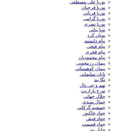
پوریا علی مصطفی
پوریا فرجیان
پوریا قربانی
پوریا گرامی
پوریا نصری
پویا بیاتی
پویان کرد
پیام دلپسند
پیام فتحی
پیام فخری
پیام محمودیان
پیمان رزمجویی
پیمان کوهستانی
تابان سلیمانی
تگا بند
تهم و جی دال
تورج پارازیت
جلال جهانی
جمال سیدی
جمشید گرکانی
جواد خاکپور
جواد فیض
جواد قسمت
چاپار بند