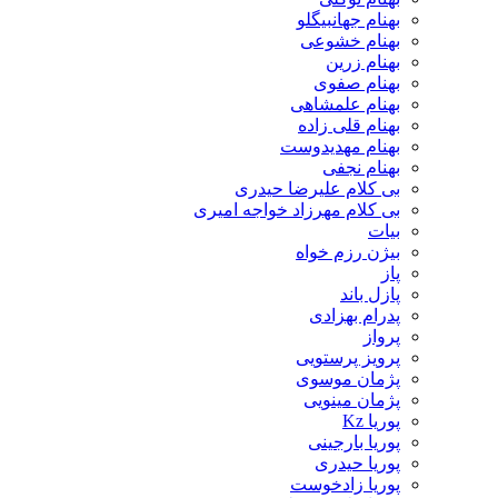
بهنام جهانبیگلو
بهنام خشوعی
بهنام زرین
بهنام صفوی
بهنام علمشاهی
بهنام قلی زاده
بهنام مهدیدوست
بهنام نجفی
بی کلام علیرضا حیدری
بی کلام مهرزاد خواجه امیری
بیات
بیژن رزم خواه
پاز
پازل باند
پدرام بهزادی
پرواز
پرویز پرستویی
پژمان موسوی
پژمان مینویی
پوریا Kz
پوریا بارجینی
پوریا حیدری
پوریا زادخوست