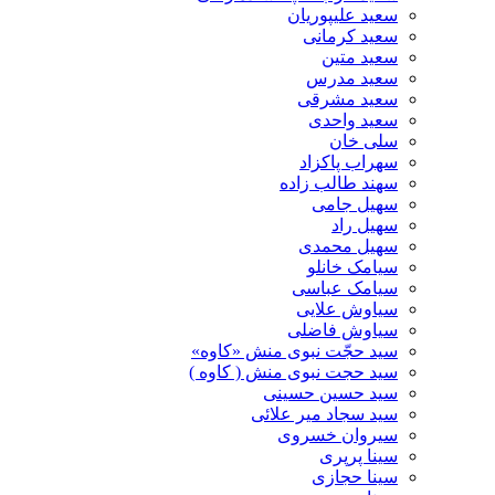
سعید علیپوریان
سعید کرمانی
سعید متین
سعید مدرس
سعید مشرقی
سعید واحدی
سلی خان
سهراب پاکزاد
سهند طالب زاده
سهیل جامی
سهیل راد
سهیل محمدی
سیامک خانلو
سیامک عباسی
سیاوش علایی
سیاوش فاضلی
سید حجّت نبوی منش «کاوه»
سید حجت نبوی منش ( کاوه )
سید حسین حسینى
سید سجاد میر علائی
سیروان خسروی
سینا پرپری
سینا حجازی