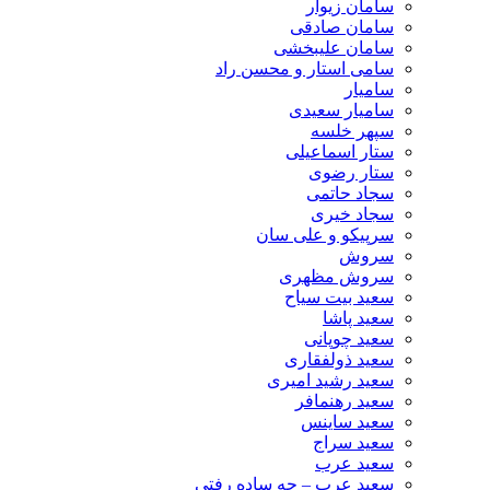
سامان زیوار
سامان صادقی
سامان علیبخشی
سامی استار و محسن راد
سامیار
سامیار سعیدی
سپهر خلسه
ستار اسماعیلی
ستار رضوی
سجاد حاتمی
سجاد خیری
سرپیکو و علی سان
سروش
سروش مظهری
سعید بیت سیاح
سعید پاشا
سعید چوپانی
سعید ذولفقاری
سعید رشید امیری
سعید رهنمافر
سعید ساینس
سعید سراج
سعید عرب
سعید عرب – چه ساده رفتی