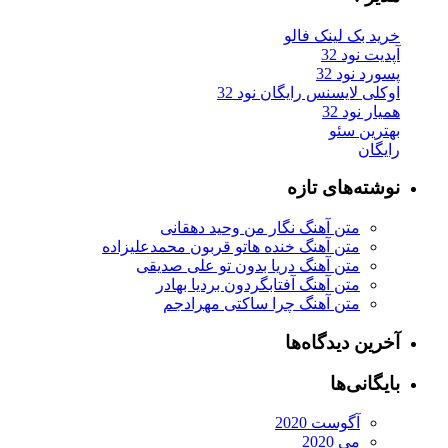
ید بک لینک فالو
یت نود 32
رد نود 32
کلی لایسنس رایگان نود 32
ار نود 32
ترین سئو
یگان
شته‌های تازه
متن آهنگ نگار من وحید دهقانی
متن آهنگ خنده هاتو قربون محمدعلیزاده
متن آهنگ دریا بدون تو علی صدیقی
متن آهنگ آفتابگردون بردیا بهادر
متن آهنگ چرا ساکتی مهرادجم
رین دیدگاه‌ها
یگانی‌ها
آگوست 2020
می 2020