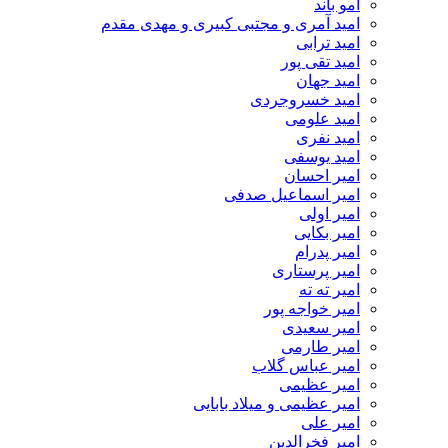
امو باند
امید آمری و مجتبی کبیری و مهدى مقدم
امید ترابی
امید تقی پور
امید جهان
امید خسروجردی
امید علومی
امید نفری
امید یوسفی
امیر احسان
امیر اسماعیل صدفی
امیر اولی
امیر بکایی
امیر پدرام
امیر پرستاری
امیر ته ته
امیر خواجه پور
امیر سعیدی
امیر طارمی
امیر عباس گلاب
امیر عظیمی
امیر عظیمی و میلاد بابایی
امیر علی
امیر فخرالدین