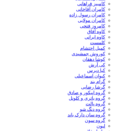
کامبیز فراهانی
کامران آقاخانی
کامران رسول زاده
کامران مولایی
کامروز فتحی
کاوه آفاق
کاوه ایرانی
کلمست
کمیل احتشام
کوروش جمشیدی
کوشا دهقان
کی آرش
کیا دپرس
کیوان اسماعیلی
گرام بند
گرشا رضایی
گروه اپیکور و صادق
گروه باتری و کلونل
گروه پالت
گروه دنگ شو
گروه سان دارک باند
گروه سون
لیون