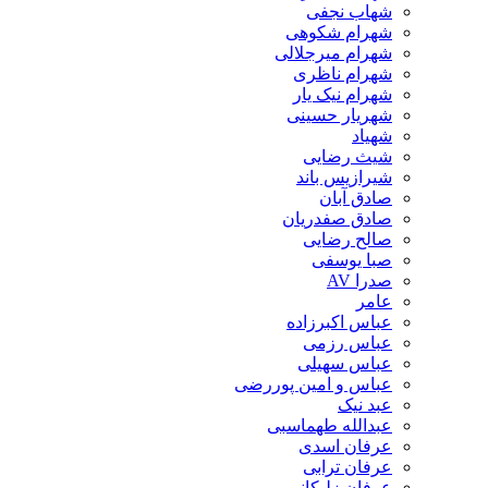
شهاب نجفی
شهرام شکوهی
شهرام میرجلالی
شهرام ناظری
شهرام نیک یار
شهریار حسینی
شهیاد
شیث رضایی
شیرازیس باند
صادق آبان
صادق صفدریان
صالح رضایی
صبا یوسفی
صدرا AV
عامر
عباس اکبرزاده
عباس رزمی
عباس سهیلی
عباس و امین پوررضی
عبد نیک
عبدالله طهماسبی‎
عرفان اسدی
عرفان ترابی
عرفان زلیکانی