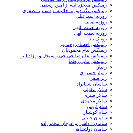
رمیکس معجزه اینه از امین رستمی
رمیکس مگه دیوونه حالیته از شهاب مظفری
روزبه اسماعیلی
روزبه بمانی
روزبه نعمت اللهی
روزبه نعمت الهی
روناک بند
ریمیکس احسان وحیدپور
ریمیکس پیام محمودیان
ریمیکس علیرضا جی جی و سیجل و بهزاد لیتو
ریمیکس مانی رهنما
زانیار
زانیار خسروی
زیر صفر
ساسان شفانژاد
سالار عقیلی
سالار قنبری
سالار محمدی
سام آریس
سام کوشیار
سامان جلیلی
سامان داداشی و عرفان محمدزاده
سامان دولتشاهی