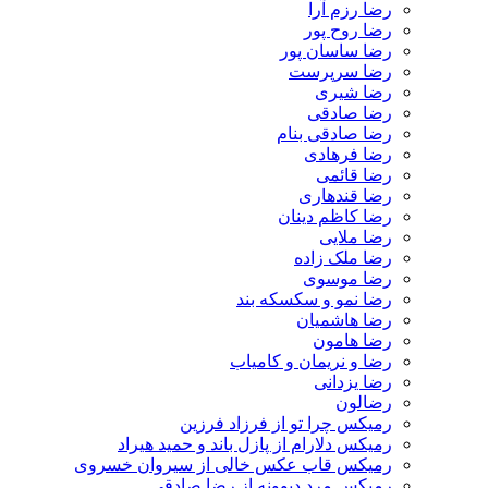
رضا رزم آرا
رضا روح پور
رضا ساسان پور
رضا سرپرست
رضا شیری
رضا صادقی
رضا صادقی بنام
رضا فرهادی
رضا قائمی
رضا قندهاری
رضا کاظم دینان
رضا ملایی
رضا ملک زاده
رضا موسوی
رضا نمو و سکسکه بند
رضا هاشمیان
رضا هامون
رضا و نریمان و کامیاب
رضا یزدانی
رضالون
رمیکس چرا تو از فرزاد فرزین
رمیکس دلارام از پازل باند و حمید هیراد
رمیکس قاب عکس خالی از سیروان خسروی
رمیکس مرد دیوونه از رضا صادقی