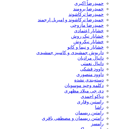
حمیدرضا اکبری
حمیدرضا برومند
حمیدرضا ترکاشوند
حمیدرضا ترکاشوند و امیریل ارجمند
حمیدرضا مازوچی
خشایار اعتمادی
خشایار نیک روش
خشایار نیکروش
خشایار و نیما و کانو
داریوش جمشیدی و کامبیز جمشیدی
دانیال مرادیان
دانیال نعمتی
داوود فشکی
داوود منصوری
دسته‌بندی نشده
دکلمه وحید موسویان
دی جی میلاد مظهری
دیاکو احمدی
راستین وقاری
راشا
رامتین ریسمان
رامتین ریسمان و مصطفی باقری
رامسز