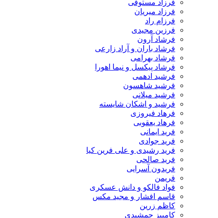
فرزاد مستوفی
فرزاد میریان
فرزام راد
فرزین مجیدی
فرشاد آرون
فرشاد باران و آراد زارعی
فرشاد بهرامی
فرشاد پیکسل و نیما اهورا
فرشید ادهمی
فرشید شاهسون
فرشید میلانی
فرشید و اشکان شایسته
فرهاد فیروزی
فرهاد یعقوبی
فرید ایمانی
فرید جوادی
فرید رشیدی و علی فرین کیا
فرید صالحی
فریدون آسرایی
فریمن
فواد فالکو و دانش عسکری
قاسم افشار و مجید مکس
کاظم زرین
کامبیز جمشیدی