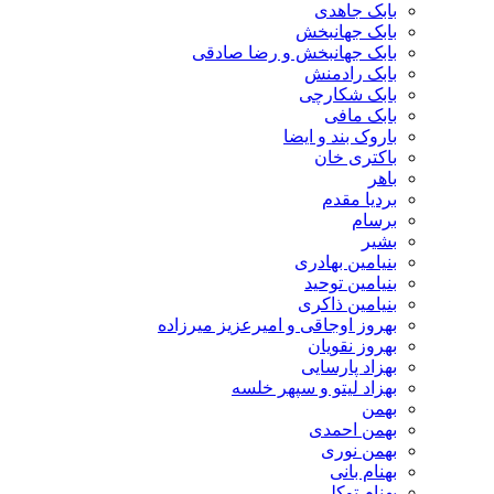
بابک جاهدی
بابک جهانبخش
بابک جهانبخش و رضا صادقی
بابک رادمنش
بابک شکارچی
بابک مافی
باروک بند و ایضا
باکتری خان
باهر
بردیا مقدم
برسام
بشیر
بنیامین بهادری
بنیامین توحید
بنیامین ذاکری
بهروز اوجاقی و امیرعزیز میرزاده
بهروز نقویان
بهزاد پارسایی
بهزاد لیتو و سپهر خلسه
بهمن
بهمن احمدی
بهمن نوری
بهنام بانی
بهنام توکلی