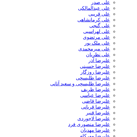
علی صدر
علی عبدالمالکی
علی قریبی
علی کرمانشاهی
علی گنجی
علی لهراسبی
علی مرتضوی
علی ملک پور
علی میرمحمدی
علی نظریان
علیرضا آذر
علیرضا حسینی
علیرضا روزگار
علیرضا طلیسچی
علیرضا طلیسچی و سعید آتانی
علیرضا ظریف
علیرضا عباسی
علیرضا قاضی
علیرضا قربانی
علیرضا قنبر
علیرضا لاجوردی
علیرضا منصوری فرد
علیرضا مهدیان
علیرضا مهرکام