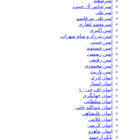
امیرسعید
امیرعباس آل حبیب
امیرعلی
امیرعلی پورقاسم
امیرمحمد غفاری
امین اکبری
امین تیرزاد و سام سهراب
امین حبیبی
امین حسنوند
امین رستمی
امین رفیعی
امین محمودی
امین ناریت
ایمان آذری
ایمان استار
ایمان اف جی ۱۰
ایمان جهانگری
ایمان سلطانی
ایمان عبدالله خانی
ایمان علیشاهی
ایمان غلامی
ایمان کریمی
ایمان ماهرو
بابک ارجمند