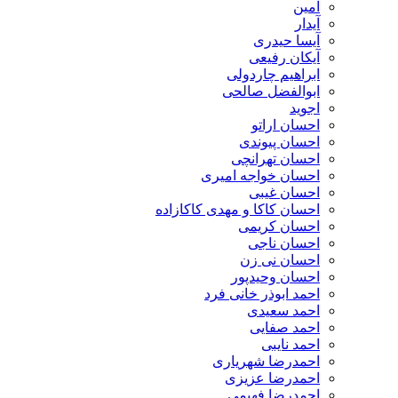
آمین
آیدار
آیسا حیدری
آیکان رفیعی
ابراهیم چاردولی
ابوالفضل صالحی
اجوید
احسان اراتو
احسان پیوندی
احسان تهرانچی
احسان خواجه امیری
احسان غیبی
احسان کاکا و مهدی کاکازاده
احسان کریمی
احسان ناجی
احسان نی زن
احسان وحیدپور
احمد ابوذر خانی فرد
احمد سعیدی
احمد صفایی
احمد نایبی
احمدرضا شهریاری
احمدرضا عزیزی
احمدرضا فهیمی