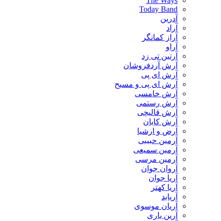
The Ways
Today Band
آدرین
آراد
آراز کمانگر
آراو
آرتین تی زد
آرش آردفروشان
آرش ای پی
آرش ای پی و مسیح
آرش خامسی
آرش رستمی
آرش قالیچی
آرش کایان
​آرض و ارشیا
آرمین حبیبی
آرمین سمیعی
آرمین مرسی
آروان جوان
آریا جوان
آریا کهتر
آریابد
آریان موسوی
آرین یاری