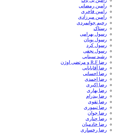
رامین بی باک
رامین رمضانی
رامین فاخری
رامین میرزادی
رحیم جوانمردی
رستاک
رسول بهرامی
رسول پویان
رسول کرد
رسول نجفی
رشید سینایی
رضا R.F و مرتضی اوژن
رضا آقابابایی
رضا احسانی
رضا احمدی
رضا اکبری
رضا بهاری
رضا بیدرام
رضا تقوی
رضا تیموری
رضا جوان
رضا چناری
رضا خادمیان
رضا رخساری