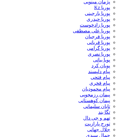
پژمان مینویی
پوریا Kz
پوریا بارجینی
پوریا حیدری
پوریا زادخوست
پوریا علی مصطفی
پوریا فرجیان
پوریا قربانی
پوریا گرامی
پوریا نصری
پویا بیاتی
پویان کرد
پیام دلپسند
پیام فتحی
پیام فخری
پیام محمودیان
پیمان رزمجویی
پیمان کوهستانی
تابان سلیمانی
تگا بند
تهم و جی دال
تورج پارازیت
جلال جهانی
جمال سیدی