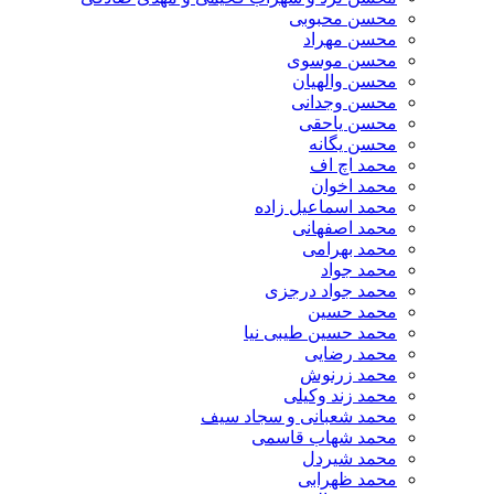
محسن محبوبی
محسن مهراد
محسن موسوی
محسن والهیان
محسن وجدانی
محسن یاحقی
محسن یگانه
محمد اچ اف
محمد اخوان
محمد اسماعیل زاده
محمد اصفهانی
محمد بهرامی
محمد جواد
محمد جواد درجزی
محمد حسین
محمد حسین طیبی نیا
محمد رضایی
محمد زرنوش
محمد زند وکیلی
محمد شعبانی و سجاد سیف
محمد شهاب قاسمی
​محمد شیردل
محمد ظهرابی