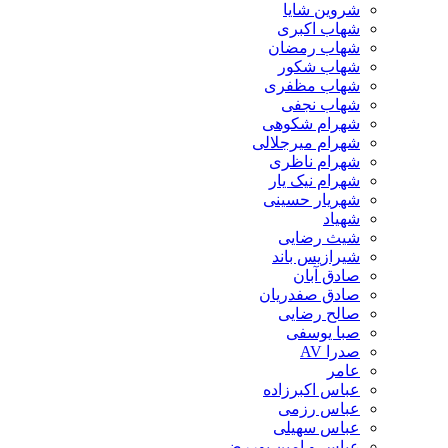
شروین شایا
شهاب اکبری
شهاب رمضان
شهاب شکور
شهاب مظفری
شهاب نجفی
شهرام شکوهی
شهرام میرجلالی
شهرام ناظری
شهرام نیک یار
شهریار حسینی
شهیاد
شیث رضایی
شیرازیس باند
صادق آبان
صادق صفدریان
صالح رضایی
صبا یوسفی
صدرا AV
عامر
عباس اکبرزاده
عباس رزمی
عباس سهیلی
عباس و امین پوررضی