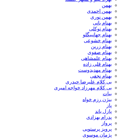
بهمن
بهمن احمدی
بهمن نوری
بهنام بانی
بهنام توکلی
بهنام جهانبیگلو
بهنام خشوعی
بهنام زرین
بهنام صفوی
بهنام علمشاهی
بهنام قلی زاده
بهنام مهدیدوست
بهنام نجفی
بی کلام علیرضا حیدری
بی کلام مهرزاد خواجه امیری
بیات
بیژن رزم خواه
پاز
پازل باند
پدرام بهزادی
پرواز
پرویز پرستویی
پژمان موسوی