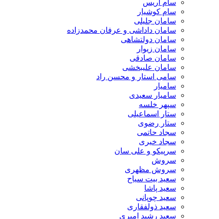
سام آریس
سام کوشیار
سامان جلیلی
سامان داداشی و عرفان محمدزاده
سامان دولتشاهی
سامان زیوار
سامان صادقی
سامان علیبخشی
سامی استار و محسن راد
سامیار
سامیار سعیدی
سپهر خلسه
ستار اسماعیلی
ستار رضوی
سجاد حاتمی
سجاد خیری
سرپیکو و علی سان
سروش
سروش مظهری
سعید بیت سیاح
سعید پاشا
سعید چوپانی
سعید ذولفقاری
سعید رشید امیری