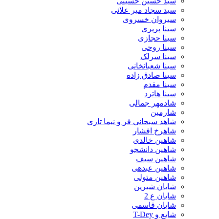
سید حسین حسینى
سید سجاد میر علائی
سیروان خسروی
سینا پرپری
سینا حجازی
سینا روحی
سینا سرلک
سینا شعبانخانی
سینا صادق زاده
سینا مقدم
سینا هاترد
شادمهر جمالی
شارمین
شاهد سبحانی فر و نیما تاری
شاهرخ افشار
شاهین خالدی
شاهین دانشجو
شاهین سیف
شاهین عبدهی
شاهین متولی
شایان شیرین
شایان ع 2
شایان قاسمی
شایع و T-Dey