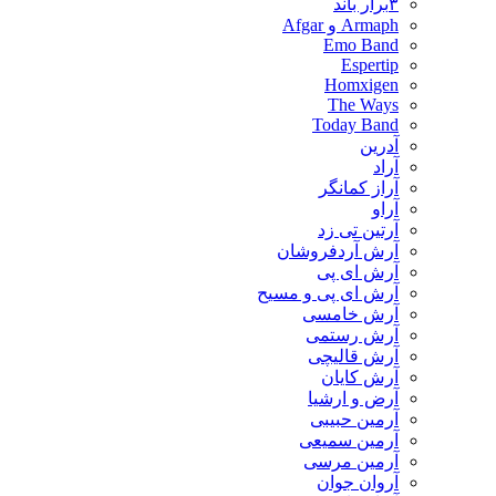
۳برار باند
Armaph و Afgar
Emo Band
Espertip
Homxigen
The Ways
Today Band
آدرین
آراد
آراز کمانگر
آراو
آرتین تی زد
آرش آردفروشان
آرش ای پی
آرش ای پی و مسیح
آرش خامسی
آرش رستمی
آرش قالیچی
آرش کایان
​آرض و ارشیا
آرمین حبیبی
آرمین سمیعی
آرمین مرسی
آروان جوان