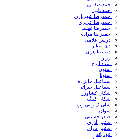
احمد صفایی
احمد نایبی
احمدرضا شهریاری
احمدرضا عزیزی
احمدرضا فهیمی
احمدرضا مرادی
ادریس غلامی
ادی عطار
ادیب طاهری
اروین
استاد ایرج
استون
استونا
اسماعیل خانزاده
اسماعیل خیراتی
اشکان کشاورز
اشکان کینگ
اشلی.ک و بی رپ
اشوان
اصغر حسینی
افشین آذری
افشین باران
افق باند