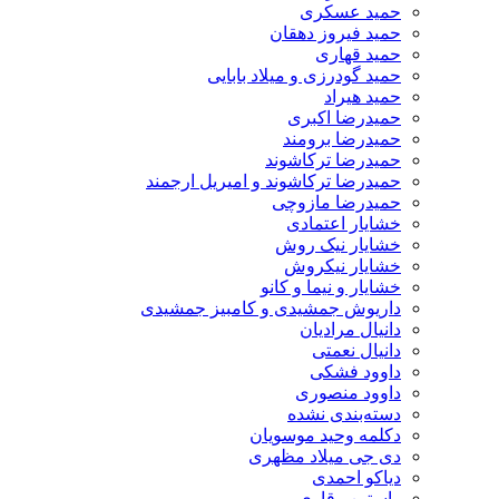
حمید عسکری
حمید فیروز دهقان
حمید قهاری
حمید گودرزی و میلاد بابایی
حمید هیراد
حمیدرضا اکبری
حمیدرضا برومند
حمیدرضا ترکاشوند
حمیدرضا ترکاشوند و امیریل ارجمند
حمیدرضا مازوچی
خشایار اعتمادی
خشایار نیک روش
خشایار نیکروش
خشایار و نیما و کانو
داریوش جمشیدی و کامبیز جمشیدی
دانیال مرادیان
دانیال نعمتی
داوود فشکی
داوود منصوری
دسته‌بندی نشده
دکلمه وحید موسویان
دی جی میلاد مظهری
دیاکو احمدی
راستین وقاری