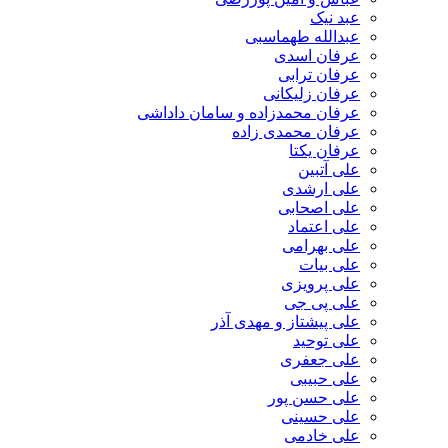
عبد نیک
عبدالله طهماسبی‎
عرفان اسدی
عرفان ترابی
عرفان زلیکانی
عرفان محمدزاده و سامان داداشی
عرفان محمدی زاده
عرفان یکتا
علی آتبین
علی ارشدی
علی اصحابی
علی اعتماد
علی بهرامی
علی بیات
علی پرویزی
علی پی جی
علی پیشتاز و مهدی آذر
علی توحید
علی جعفری
علی حبیبی
علی حسن پور
علی حسینی
علی خادمی