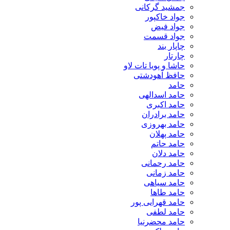
جمشید گرکانی
جواد خاکپور
جواد فیض
جواد قسمت
چاپار بند
چارتار
حاشا و پویا تات لاو
حافظ آهودشتی
حامد
حامد اسدالهی
حامد اکبری
حامد برادران
حامد بهروزی
حامد پهلان
حامد حاتم
حامد دلان
حامد رحمانی
حامد زمانی
حامد سیاهی
حامد طاها
حامد قهرایی پور
حامد لطفی
حامد محضرنیا