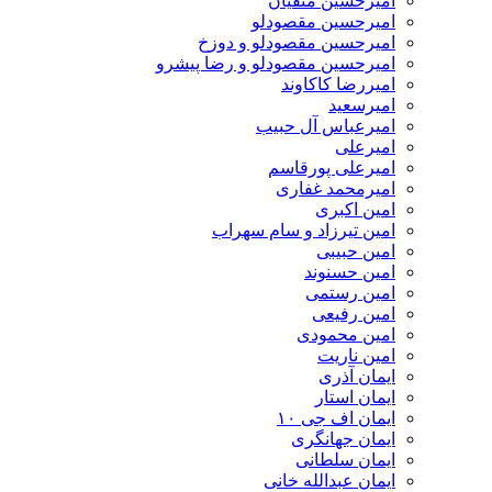
امیرحسین متقیان
امیرحسین مقصودلو
امیرحسین مقصودلو و دوزخ
امیرحسین مقصودلو و رضا پیشرو
امیررضا کاکاوند
امیرسعید
امیرعباس آل حبیب
امیرعلی
امیرعلی پورقاسم
امیرمحمد غفاری
امین اکبری
امین تیرزاد و سام سهراب
امین حبیبی
امین حسنوند
امین رستمی
امین رفیعی
امین محمودی
امین ناریت
ایمان آذری
ایمان استار
ایمان اف جی ۱۰
ایمان جهانگری
ایمان سلطانی
ایمان عبدالله خانی