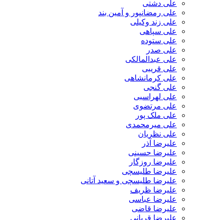
علی دشتی
علی رمضانپور و آمین بند
علی زند وکیلی
علی سپاهی
علی ستوده
علی صدر
علی عبدالمالکی
علی قریبی
علی کرمانشاهی
علی گنجی
علی لهراسبی
علی مرتضوی
علی ملک پور
علی میرمحمدی
علی نظریان
علیرضا آذر
علیرضا حسینی
علیرضا روزگار
علیرضا طلیسچی
علیرضا طلیسچی و سعید آتانی
علیرضا ظریف
علیرضا عباسی
علیرضا قاضی
علیرضا قربانی