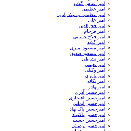
امیر عباس گلاب
امیر عظیمی
امیر عظیمی و میلاد بابایی
امیر علی
امیر فخرالدین
امیر فرجام
امیر فلاح حسینی
امیر گلایه
امیر مسعود امیری
امیر مسعود صدیق
امیر نشاطی
امیر نعیمی
امیر وکیلی
امیر یاوری
امیر یگانه
امیربهادر
امیرحسین آذری
امیرحسین افتخاری
امیرحسین ایمانی
امیرحسین پاک نهاد
امیرحسین پاکنهاد
امیرحسین حسینی
امیرحسین رضائی