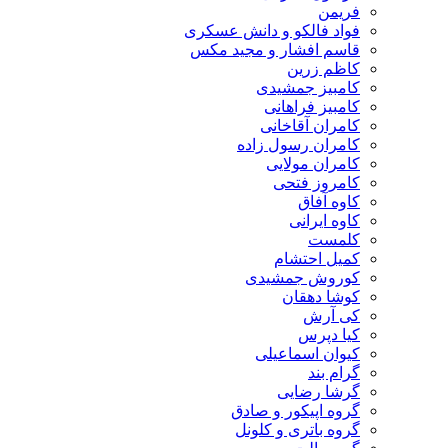
فریمن
فواد فالکو و دانش عسکری
قاسم افشار و مجید مکس
کاظم زرین
کامبیز جمشیدی
کامبیز فراهانی
کامران آقاخانی
کامران رسول زاده
کامران مولایی
کامروز فتحی
کاوه آفاق
کاوه ایرانی
کلمست
کمیل احتشام
کوروش جمشیدی
کوشا دهقان
کی آرش
کیا دپرس
کیوان اسماعیلی
گرام بند
گرشا رضایی
گروه اپیکور و صادق
گروه باتری و کلونل