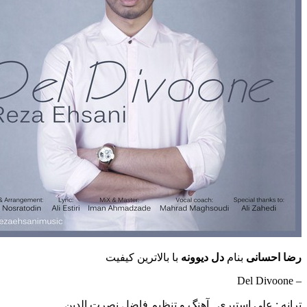
انی
بنام
دل دیوونه
با بالاترین کیفیت
علی استیری , آهنگ و تنظیم فاضل نصرت الدین