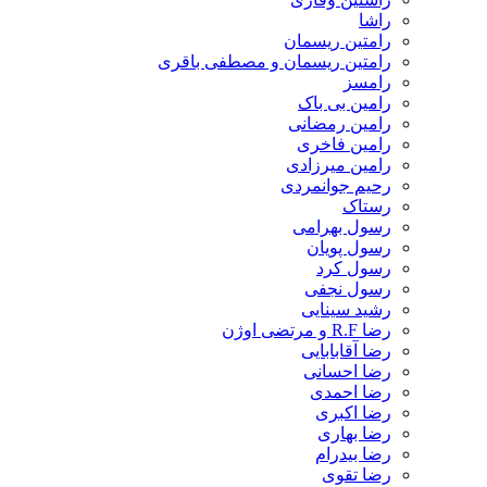
راشا
رامتین ریسمان
رامتین ریسمان و مصطفی باقری
رامسز
رامین بی باک
رامین رمضانی
رامین فاخری
رامین میرزادی
رحیم جوانمردی
رستاک
رسول بهرامی
رسول پویان
رسول کرد
رسول نجفی
رشید سینایی
رضا R.F و مرتضی اوژن
رضا آقابابایی
رضا احسانی
رضا احمدی
رضا اکبری
رضا بهاری
رضا بیدرام
رضا تقوی