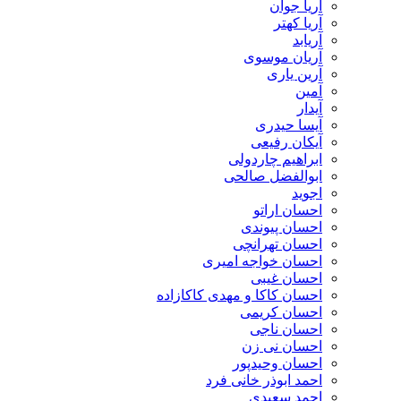
آریا جوان
آریا کهتر
آریابد
آریان موسوی
آرین یاری
آمین
آیدار
آیسا حیدری
آیکان رفیعی
ابراهیم چاردولی
ابوالفضل صالحی
اجوید
احسان اراتو
احسان پیوندی
احسان تهرانچی
احسان خواجه امیری
احسان غیبی
احسان کاکا و مهدی کاکازاده
احسان کریمی
احسان ناجی
احسان نی زن
احسان وحیدپور
احمد ابوذر خانی فرد
احمد سعیدی