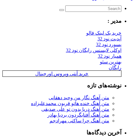
یر :
ید بک لینک فالو
یت نود 32
رد نود 32
کلی لایسنس رایگان نود 32
ار نود 32
ترین سئو
یگان
خرید آنتی ویروس اورجینال
شته‌های تازه
متن آهنگ نگار من وحید دهقانی
متن آهنگ خنده هاتو قربون محمدعلیزاده
متن آهنگ دریا بدون تو علی صدیقی
متن آهنگ آفتابگردون بردیا بهادر
متن آهنگ چرا ساکتی مهرادجم
رین دیدگاه‌ها