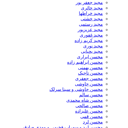
مجید جعفر پور
مجید حائری
مجید خراطها
مجید خشتی
مجید رستمی
مجید عزیزپور
مجید غفوری
مجید کریم زاده
مجید نوری
مجید یحیایی
محسن ابراری
محسن ابراهیم زاده
محسن بهمنی
محسن تاجیک
محسن جعفری
محسن چاوشی
محسن چاوشی و سینا سرلک
محسن سالم
محسن شاه محمدی
محسن صالحی
محسن علیزاده
محسن قمی
محسن لرد
محسن لرد و سهراب فخیمی و مهدی صادقی