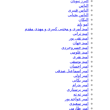
البرز نبویان
الیاس
الیاس قنبرى
الیاس یحیایی
الیکان
امو باند
امید آمری و مجتبی کبیری و مهدى مقدم
امید ترابی
امید تقی پور
امید جهان
امید خسروجردی
امید علومی
امید نفری
امید یوسفی
امیر احسان
امیر اسماعیل صدفی
امیر اولی
امیر بکایی
امیر پدرام
امیر پرستاری
امیر ته ته
امیر خواجه پور
امیر سعیدی
امیر طارمی