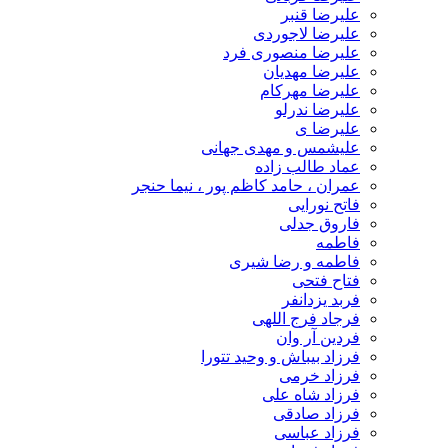
علیرضا قنبر
علیرضا لاجوردی
علیرضا منصوری فرد
علیرضا مهدیان
علیرضا مهرکام
علیرضا ندرلو
علیرضا ی
علیشمس و مهدی جهانی
عماد طالب زاده
عمران ، حامد کاظم پور ، نیما حنجر
فاتح نورایی
فاروق جدلی
فاطمه
فاطمه و رضا شیری
فتاح فتحی
فربد یزدانفر
فرجاد فرج اللهی
فردین آر وان
فرزاد بیباش و وحید تتورا
فرزاد خرمی
فرزاد شاه علی
فرزاد صادقی
فرزاد عباسی