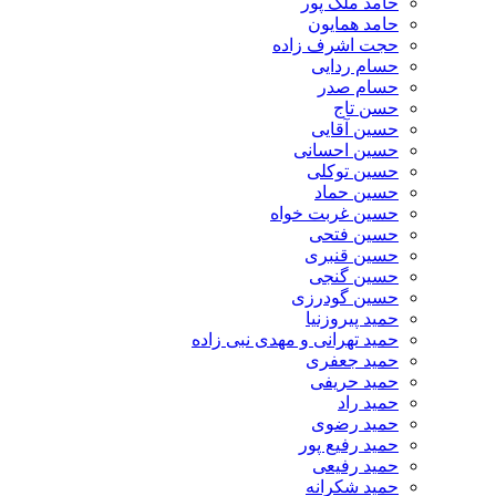
حامد ملک پور
حامد همایون
حجت اشرف زاده
حسام ردایی
حسام صدر
حسن تاج
حسین آقایی
حسین احسانی
حسین توکلی
حسین حماد
حسین غربت خواه
حسین فتحی
حسین قنبری
حسین گنجی
حسین گودرزی
حمید پیروزنیا
حمید تهرانی و مهدی نبی زاده
حمید جعفری
حمید حریفی
حمید راد
حمید رضوی
حمید رفیع پور
حمید رفیعی
حمید شکرانه