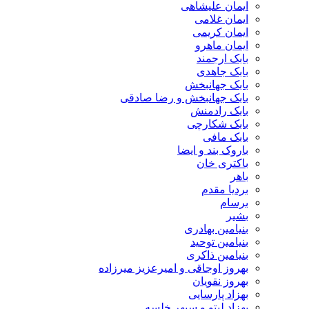
ایمان علیشاهی
ایمان غلامی
ایمان کریمی
ایمان ماهرو
بابک ارجمند
بابک جاهدی
بابک جهانبخش
بابک جهانبخش و رضا صادقی
بابک رادمنش
بابک شکارچی
بابک مافی
باروک بند و ایضا
باکتری خان
باهر
بردیا مقدم
برسام
بشیر
بنیامین بهادری
بنیامین توحید
بنیامین ذاکری
بهروز اوجاقی و امیرعزیز میرزاده
بهروز نقویان
بهزاد پارسایی
بهزاد لیتو و سپهر خلسه