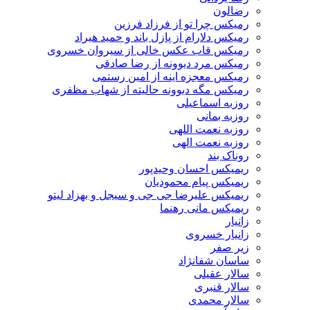
رضالون
رمیکس چرا تو از فرزاد فرزین
رمیکس دلارام از پازل باند و حمید هیراد
رمیکس قاب عکس خالی از سیروان خسروی
رمیکس مرد دیوونه از رضا صادقی
رمیکس معجزه اینه از امین رستمی
رمیکس مگه دیوونه حالیته از شهاب مظفری
روزبه اسماعیلی
روزبه بمانی
روزبه نعمت اللهی
روزبه نعمت الهی
روناک بند
ریمیکس احسان وحیدپور
ریمیکس پیام محمودیان
ریمیکس علیرضا جی جی و سیجل و بهزاد لیتو
ریمیکس مانی رهنما
زانیار
زانیار خسروی
زیر صفر
ساسان شفانژاد
سالار عقیلی
سالار قنبری
سالار محمدی