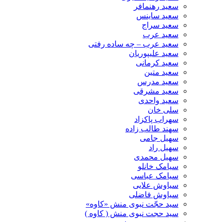
سعید رهنمافر
سعید ساینس
سعید سراج
سعید عرب
سعید عرب – چه ساده رفتی
سعید علیپوریان
سعید کرمانی
سعید متین
سعید مدرس
سعید مشرقی
سعید واحدی
سلی خان
سهراب پاکزاد
سهند طالب زاده
سهیل جامی
سهیل راد
سهیل محمدی
سیامک خانلو
سیامک عباسی
سیاوش علایی
سیاوش فاضلی
سید حجّت نبوی منش «کاوه»
سید حجت نبوی منش ( کاوه )