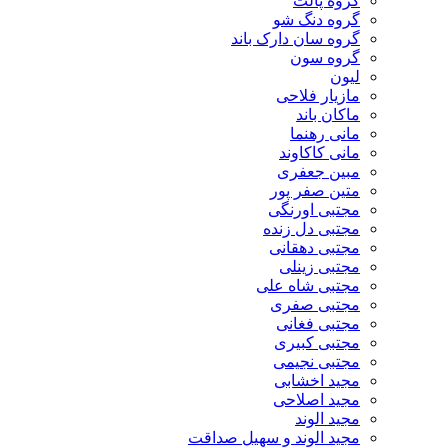
گروه پالت
گروه دنگ شو
گروه سان دارک باند
گروه سون
لیون
مازیار فلاحی
ماکان باند
مانی رهنما
مانی کاکاوند
مبین جعفری
متین صفر پور
مجتبی اورنگی
مجتبی دل زنده
مجتبی دهقانی
مجتبی زینلی
مجتبی شاه علی
مجتبی صفری
مجتبی فغانی
مجتبی کبیری
مجتبی نجیمی
مجید اخشابی
مجید اصلاحی
مجید الوند‎
مجید الوند و سهیل صداقت