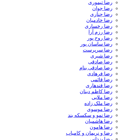
رضا تیموری
رضا جوان
رضا چناری
رضا خادمیان
رضا رخساری
رضا رزم آرا
رضا روح پور
رضا ساسان پور
رضا سرپرست
رضا شیری
رضا صادقی
رضا صادقی بنام
رضا فرهادی
رضا قائمی
رضا قندهاری
رضا کاظم دینان
رضا ملایی
رضا ملک زاده
رضا موسوی
رضا نمو و سکسکه بند
رضا هاشمیان
رضا هامون
رضا و نریمان و کامیاب
رضا یزدانی