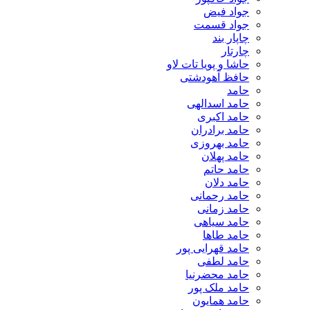
جواد فیض
جواد قسمت
چاپار بند
چارتار
حاشا و پویا تات لاو
حافظ آهودشتی
حامد
حامد اسدالهی
حامد اکبری
حامد برادران
حامد بهروزی
حامد پهلان
حامد حاتم
حامد دلان
حامد رحمانی
حامد زمانی
حامد سیاهی
حامد طاها
حامد قهرایی پور
حامد لطفی
حامد محضرنیا
حامد ملک پور
حامد همایون