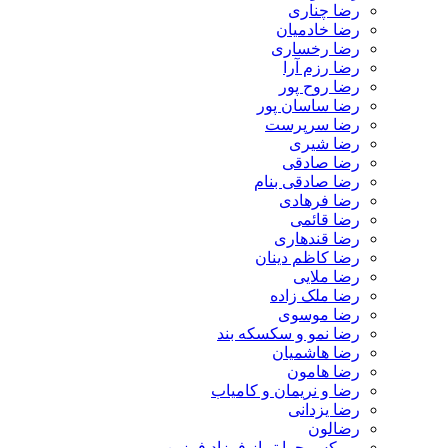
رضا چناری
رضا خادمیان
رضا رخساری
رضا رزم آرا
رضا روح پور
رضا ساسان پور
رضا سرپرست
رضا شیری
رضا صادقی
رضا صادقی بنام
رضا فرهادی
رضا قائمی
رضا قندهاری
رضا کاظم دینان
رضا ملایی
رضا ملک زاده
رضا موسوی
رضا نمو و سکسکه بند
رضا هاشمیان
رضا هامون
رضا و نریمان و کامیاب
رضا یزدانی
رضالون
رمیکس چرا تو از فرزاد فرزین