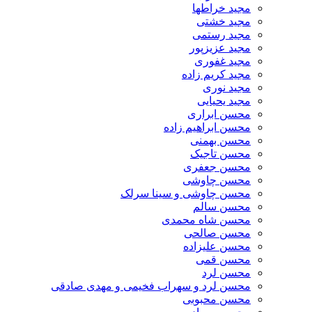
مجید خراطها
مجید خشتی
مجید رستمی
مجید عزیزپور
مجید غفوری
مجید کریم زاده
مجید نوری
مجید یحیایی
محسن ابراری
محسن ابراهیم زاده
محسن بهمنی
محسن تاجیک
محسن جعفری
محسن چاوشی
محسن چاوشی و سینا سرلک
محسن سالم
محسن شاه محمدی
محسن صالحی
محسن علیزاده
محسن قمی
محسن لرد
محسن لرد و سهراب فخیمی و مهدی صادقی
محسن محبوبی