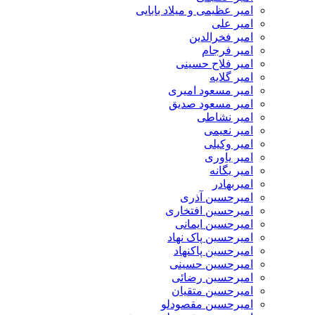
امیر عظیمی و میلاد بابایی
امیر علی
امیر فخرالدین
امیر فرجام
امیر فلاح حسینی
امیر گلایه
امیر مسعود امیری
امیر مسعود صدیق
امیر نشاطی
امیر نعیمی
امیر وکیلی
امیر یاوری
امیر یگانه
امیربهادر
امیرحسین آذری
امیرحسین افتخاری
امیرحسین ایمانی
امیرحسین پاک نهاد
امیرحسین پاکنهاد
امیرحسین حسینی
امیرحسین رضائی
امیرحسین متقیان
امیرحسین مقصودلو