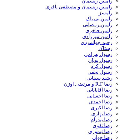
رامتین ریسمان
رامتین ریسمان و مصطفی باقری
رامسز
رامین بی باک
رامین رمضانی
رامین فاخری
رامین میرزادی
رحیم جوانمردی
رستاک
رسول بهرامی
رسول پویان
رسول کرد
رسول نجفی
رشید سینایی
رضا R.F و مرتضی اوژن
رضا آقابابایی
رضا احسانی
رضا احمدی
رضا اکبری
رضا بهاری
رضا بیدرام
رضا تقوی
رضا تیموری
رضا جوان