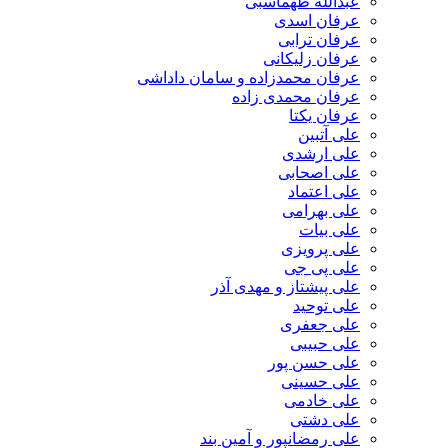
عبدالله طهماسبی‎
عرفان اسدی
عرفان ترابی
عرفان زلیکانی
عرفان محمدزاده و سامان داداشی
عرفان محمدی زاده
عرفان یکتا
علی آتبین
علی ارشدی
علی اصحابی
علی اعتماد
علی بهرامی
علی بیات
علی پرویزی
علی پی جی
علی پیشتاز و مهدی آذر
علی توحید
علی جعفری
علی حبیبی
علی حسن پور
علی حسینی
علی خادمی
علی دشتی
علی رمضانپور و آمین بند