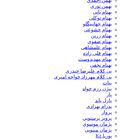
بهمن احمدی
بهمن نوری
بهنام بانی
بهنام توکلی
بهنام جهانبیگلو
بهنام خشوعی
بهنام زرین
بهنام صفوی
بهنام علمشاهی
بهنام قلی زاده
بهنام مهدیدوست
بهنام نجفی
بی کلام علیرضا حیدری
بی کلام مهرزاد خواجه امیری
بیات
بیژن رزم خواه
پاز
پازل باند
پدرام بهزادی
پرواز
پرویز پرستویی
پژمان موسوی
پژمان مینویی
پوریا Kz