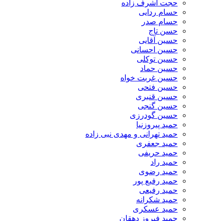
حجت اشرف زاده
حسام ردایی
حسام صدر
حسن تاج
حسین آقایی
حسین احسانی
حسین توکلی
حسین حماد
حسین غربت خواه
حسین فتحی
حسین قنبری
حسین گنجی
حسین گودرزی
حمید پیروزنیا
حمید تهرانی و مهدی نبی زاده
حمید جعفری
حمید حریفی
حمید راد
حمید رضوی
حمید رفیع پور
حمید رفیعی
حمید شکرانه
حمید عسکری
حمید فیروز دهقان