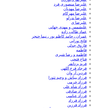
علیرضا منصوری فرد
علیرضا مهدیان
علیرضا مهرکام
علیرضا ندرلو
علیرضا ی
علیشمس و مهدی جهانی
عماد طالب زاده
عمران ، حامد کاظم پور ، نیما حنجر
فاتح نورایی
فاروق جدلی
فاطمه
فاطمه و رضا شیری
فتاح فتحی
فربد یزدانفر
فرجاد فرج اللهی
فردین آر وان
فرزاد بیباش و وحید تتورا
فرزاد خرمی
فرزاد شاه علی
فرزاد صادقی
فرزاد عباسی
فرزاد فرزاد
فرزاد فرزین