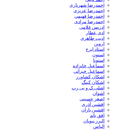
احمدرضا شهریاری
احمدرضا عزیزی
احمدرضا فهیمی
احمدرضا مرادی
ادریس غلامی
ادی عطار
ادیب طاهری
اروین
استاد ایرج
استون
استونا
اسماعیل خانزاده
اسماعیل خیراتی
اشکان کشاورز
اشکان کینگ
اشلی.ک و بی رپ
اشوان
اصغر حسینی
افشین آذری
افشین باران
افق باند
البرز نبویان
الیاس