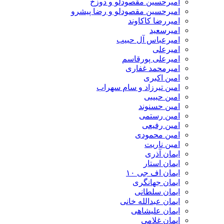
امیرحسین مقصودلو و دوزخ
امیرحسین مقصودلو و رضا پیشرو
امیررضا کاکاوند
امیرسعید
امیرعباس آل حبیب
امیرعلی
امیرعلی پورقاسم
امیرمحمد غفاری
امین اکبری
امین تیرزاد و سام سهراب
امین حبیبی
امین حسنوند
امین رستمی
امین رفیعی
امین محمودی
امین ناریت
ایمان آذری
ایمان استار
ایمان اف جی ۱۰
ایمان جهانگری
ایمان سلطانی
ایمان عبدالله خانی
ایمان علیشاهی
ایمان غلامی