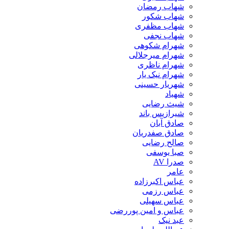
شهاب رمضان
شهاب شکور
شهاب مظفری
شهاب نجفی
شهرام شکوهی
شهرام میرجلالی
شهرام ناظری
شهرام نیک یار
شهریار حسینی
شهیاد
شیث رضایی
شیرازیس باند
صادق آبان
صادق صفدریان
صالح رضایی
صبا یوسفی
صدرا AV
عامر
عباس اکبرزاده
عباس رزمی
عباس سهیلی
عباس و امین پوررضی
عبد نیک