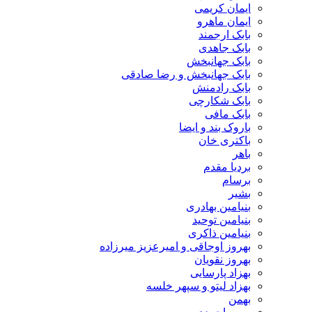
ایمان کریمی
ایمان ماهرو
بابک ارجمند
بابک جاهدی
بابک جهانبخش
بابک جهانبخش و رضا صادقی
بابک رادمنش
بابک شکارچی
بابک مافی
باروک بند و ایضا
باکتری خان
باهر
بردیا مقدم
برسام
بشیر
بنیامین بهادری
بنیامین توحید
بنیامین ذاکری
بهروز اوجاقی و امیرعزیز میرزاده
بهروز نقویان
بهزاد پارسایی
بهزاد لیتو و سپهر خلسه
بهمن