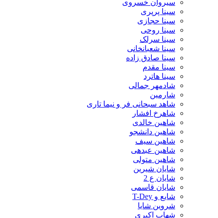
سیروان خسروی
سینا پرپری
سینا حجازی
سینا روحی
سینا سرلک
سینا شعبانخانی
سینا صادق زاده
سینا مقدم
سینا هاترد
شادمهر جمالی
شارمین
شاهد سبحانی فر و نیما تاری
شاهرخ افشار
شاهین خالدی
شاهین دانشجو
شاهین سیف
شاهین عبدهی
شاهین متولی
شایان شیرین
شایان ع 2
شایان قاسمی
شایع و T-Dey
شروین شایا
شهاب اکبری