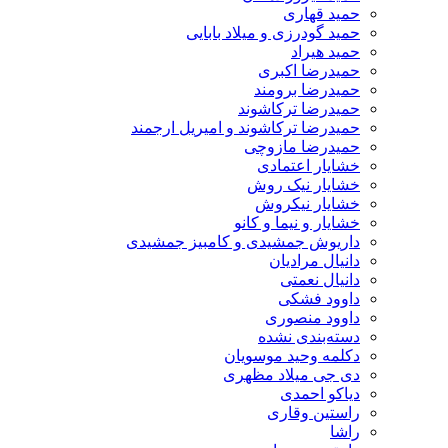
حمید قهاری
حمید گودرزی و میلاد بابایی
حمید هیراد
حمیدرضا اکبری
حمیدرضا برومند
حمیدرضا ترکاشوند
حمیدرضا ترکاشوند و امیریل ارجمند
حمیدرضا مازوچی
خشایار اعتمادی
خشایار نیک روش
خشایار نیکروش
خشایار و نیما و کانو
داریوش جمشیدی و کامبیز جمشیدی
دانیال مرادیان
دانیال نعمتی
داوود فشکی
داوود منصوری
دسته‌بندی نشده
دکلمه وحید موسویان
دی جی میلاد مظهری
دیاکو احمدی
راستین وقاری
راشا