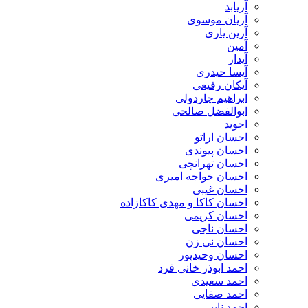
آریابد
آریان موسوی
آرین یاری
آمین
آیدار
آیسا حیدری
آیکان رفیعی
ابراهیم چاردولی
ابوالفضل صالحی
اجوید
احسان اراتو
احسان پیوندی
احسان تهرانچی
احسان خواجه امیری
احسان غیبی
احسان کاکا و مهدی کاکازاده
احسان کریمی
احسان ناجی
احسان نی زن
احسان وحیدپور
احمد ابوذر خانی فرد
احمد سعیدی
احمد صفایی
احمد نایبی