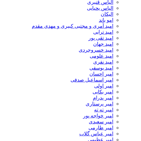
الیاس قنبرى
الیاس یحیایی
الیکان
امو باند
امید آمری و مجتبی کبیری و مهدى مقدم
امید ترابی
امید تقی پور
امید جهان
امید خسروجردی
امید علومی
امید نفری
امید یوسفی
امیر احسان
امیر اسماعیل صدفی
امیر اولی
امیر بکایی
امیر پدرام
امیر پرستاری
امیر ته ته
امیر خواجه پور
امیر سعیدی
امیر طارمی
امیر عباس گلاب
امیر عظیمی