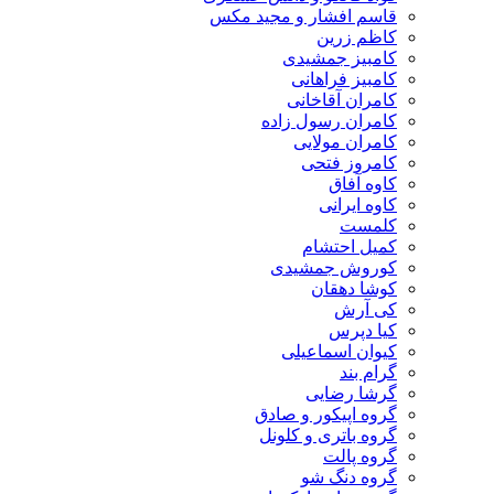
قاسم افشار و مجید مکس
کاظم زرین
کامبیز جمشیدی
کامبیز فراهانی
کامران آقاخانی
کامران رسول زاده
کامران مولایی
کامروز فتحی
کاوه آفاق
کاوه ایرانی
کلمست
کمیل احتشام
کوروش جمشیدی
کوشا دهقان
کی آرش
کیا دپرس
کیوان اسماعیلی
گرام بند
گرشا رضایی
گروه اپیکور و صادق
گروه باتری و کلونل
گروه پالت
گروه دنگ شو