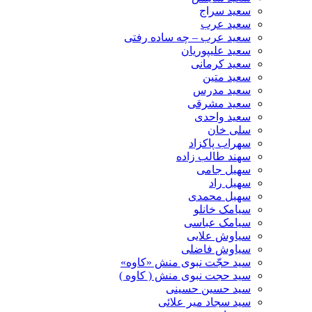
سعید سراج
سعید عرب
سعید عرب – چه ساده رفتی
سعید علیپوریان
سعید کرمانی
سعید متین
سعید مدرس
سعید مشرقی
سعید واحدی
سلی خان
سهراب پاکزاد
سهند طالب زاده
سهیل جامی
سهیل راد
سهیل محمدی
سیامک خانلو
سیامک عباسی
سیاوش علایی
سیاوش فاضلی
سید حجّت نبوی منش «کاوه»
سید حجت نبوی منش ( کاوه )
سید حسین حسینى
سید سجاد میر علائی