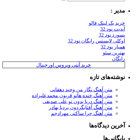
یر :
ید بک لینک فالو
یت نود 32
رد نود 32
کلی لایسنس رایگان نود 32
ار نود 32
ترین سئو
یگان
خرید آنتی ویروس اورجینال
شته‌های تازه
متن آهنگ نگار من وحید دهقانی
متن آهنگ خنده هاتو قربون محمدعلیزاده
متن آهنگ دریا بدون تو علی صدیقی
متن آهنگ آفتابگردون بردیا بهادر
متن آهنگ چرا ساکتی مهرادجم
رین دیدگاه‌ها
یگانی‌ها