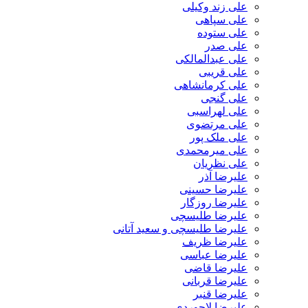
علی زند وکیلی
علی سپاهی
علی ستوده
علی صدر
علی عبدالمالکی
علی قریبی
علی کرمانشاهی
علی گنجی
علی لهراسبی
علی مرتضوی
علی ملک پور
علی میرمحمدی
علی نظریان
علیرضا آذر
علیرضا حسینی
علیرضا روزگار
علیرضا طلیسچی
علیرضا طلیسچی و سعید آتانی
علیرضا ظریف
علیرضا عباسی
علیرضا قاضی
علیرضا قربانی
علیرضا قنبر
علیرضا لاجوردی