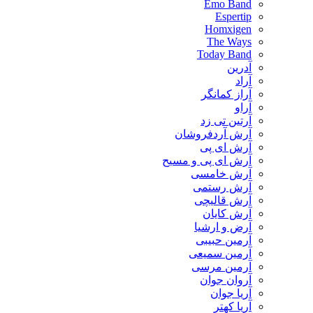
Emo Band
Espertip
Homxigen
The Ways
Today Band
آدرین
آراد
آراز کمانگر
آراو
آرتین تی زد
آرش آردفروشان
آرش ای پی
آرش ای پی و مسیح
آرش خامسی
آرش رستمی
آرش قالیچی
آرش کایان
​آرض و ارشیا
آرمین حبیبی
آرمین سمیعی
آرمین مرسی
آروان جوان
آریا جوان
آریا کهتر