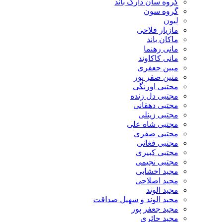
گروه سان دارک باند
گروه سون
لیون
مازیار فلاحی
ماکان باند
مانی رهنما
مانی کاکاوند
مبین جعفری
متین صفر پور
مجتبی اورنگی
مجتبی دل زنده
مجتبی دهقانی
مجتبی زینلی
مجتبی شاه علی
مجتبی صفری
مجتبی فغانی
مجتبی کبیری
مجتبی نجیمی
مجید اخشابی
مجید اصلاحی
مجید الوند‎
مجید الوند و سهیل صداقت
مجید جعفر پور
مجید حائری