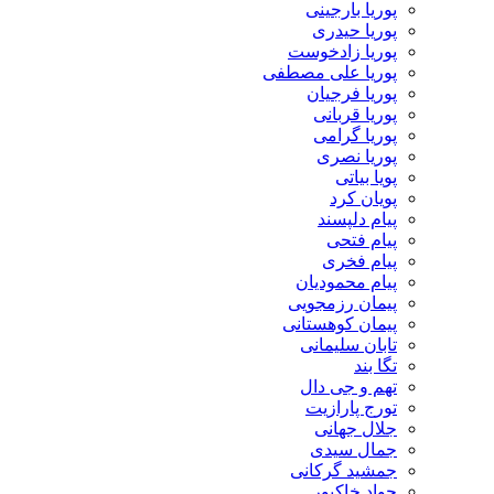
پوریا بارجینی
پوریا حیدری
پوریا زادخوست
پوریا علی مصطفی
پوریا فرجیان
پوریا قربانی
پوریا گرامی
پوریا نصری
پویا بیاتی
پویان کرد
پیام دلپسند
پیام فتحی
پیام فخری
پیام محمودیان
پیمان رزمجویی
پیمان کوهستانی
تابان سلیمانی
تگا بند
تهم و جی دال
تورج پارازیت
جلال جهانی
جمال سیدی
جمشید گرکانی
جواد خاکپور