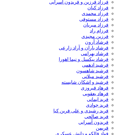
فرزاد فرزین و فریدون آسرایی
فرزاد کیان
فرزاد محمدی
فرزاد مستوفی
فرزاد میریان
فرزام راد
فرزین مجیدی
فرشاد آرون
فرشاد باران و آراد زارعی
فرشاد بهرامی
فرشاد پیکسل و نیما اهورا
فرشید ادهمی
فرشید شاهسون
فرشید میلانی
فرشید و اشکان شایسته
فرهاد فیروزی
فرهاد یعقوبی
فرید ایمانی
فرید جوادی
فرید رشیدی و علی فرین کیا
فرید صالحی
فریدون آسرایی
فریمن
فواد فالکو و دانش عسکری