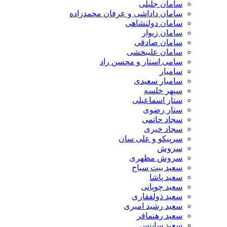
سامان جلیلی
سامان داداشی و عرفان محمدزاده
سامان دولتشاهی
سامان زیوار
سامان صادقی
سامان علیبخشی
سامی استار و محسن راد
سامیار
سامیار سعیدی
سپهر خلسه
ستار اسماعیلی
ستار رضوی
سجاد حاتمی
سجاد خیری
سرپیکو و علی سان
سروش
سروش مظهری
سعید بیت سیاح
سعید پاشا
سعید چوپانی
سعید ذولفقاری
سعید رشید امیری
سعید رهنمافر
سعید ساینس