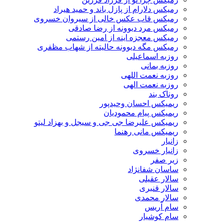
رمیکس دلارام از پازل باند و حمید هیراد
رمیکس قاب عکس خالی از سیروان خسروی
رمیکس مرد دیوونه از رضا صادقی
رمیکس معجزه اینه از امین رستمی
رمیکس مگه دیوونه حالیته از شهاب مظفری
روزبه اسماعیلی
روزبه بمانی
روزبه نعمت اللهی
روزبه نعمت الهی
روناک بند
ریمیکس احسان وحیدپور
ریمیکس پیام محمودیان
ریمیکس علیرضا جی جی و سیجل و بهزاد لیتو
ریمیکس مانی رهنما
زانیار
زانیار خسروی
زیر صفر
ساسان شفانژاد
سالار عقیلی
سالار قنبری
سالار محمدی
سام آریس
سام کوشیار