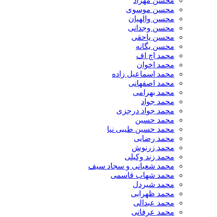
محسن مهراد
محسن موسوی
محسن والهیان
محسن وجدانی
محسن یاحقی
محسن یگانه
محمد اچ اف
محمد اخوان
محمد اسماعیل زاده
محمد اصفهانی
محمد بهرامی
محمد جواد
محمد جواد درجزی
محمد حسین
محمد حسین طیبی نیا
محمد رضایی
محمد زرنوش
محمد زند وکیلی
محمد شعبانی و سجاد سیف
محمد شهاب قاسمی
​محمد شیردل
محمد ظهرابی
محمد عبدالی
محمد عرفانی